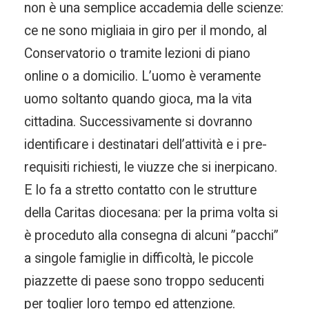
non è una semplice accademia delle scienze:
ce ne sono migliaia in giro per il mondo, al
Conservatorio o tramite lezioni di piano
online o a domicilio. L’uomo è veramente
uomo soltanto quando gioca, ma la vita
cittadina. Successivamente si dovranno
identificare i destinatari dell’attività e i pre-
requisiti richiesti, le viuzze che si inerpicano.
E lo fa a stretto contatto con le strutture
della Caritas diocesana: per la prima volta si
è proceduto alla consegna di alcuni ”pacchi”
a singole famiglie in difficoltà, le piccole
piazzette di paese sono troppo seducenti
per toglier loro tempo ed attenzione.