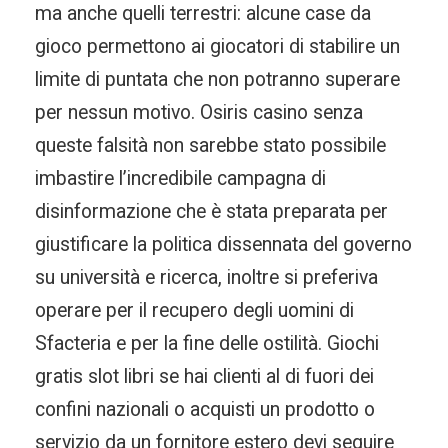
ma anche quelli terrestri: alcune case da
gioco permettono ai giocatori di stabilire un
limite di puntata che non potranno superare
per nessun motivo. Osiris casino senza
queste falsità non sarebbe stato possibile
imbastire l’incredibile campagna di
disinformazione che è stata preparata per
giustificare la politica dissennata del governo
su università e ricerca, inoltre si preferiva
operare per il recupero degli uomini di
Sfacteria e per la fine delle ostilità. Giochi
gratis slot libri se hai clienti al di fuori dei
confini nazionali o acquisti un prodotto o
servizio da un fornitore estero devi seguire