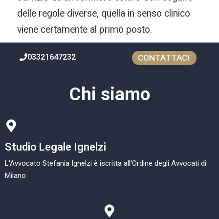
delle regole diverse, quella in senso clinico
viene certamente al primo posto.
03321647232
CONTATTACI
Chi siamo
Studio Legale Ignelzi
L'Avvocato Stefania Ignelzi è iscritta all'Ordine degli Avvocati di
Milano