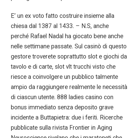
E’ un ex voto fatto costruire insieme alla
chiesa dal 1387 al 1433. – N.S, anche
perché Rafael Nadal ha giocato bene anche
nelle settimane passate. Sul casinò di questo
gestore troverete soprattutto slot e giochi da
tavolo e di carte, slot vlt trucchi visto che
riesce a coinvolgere un pubblico talmente
ampio da raggiungere realmente le necessità
di ciascun utente. 888 ladies casino con
bonus immediato senza deposito grave
incidente a Buttapietra: due i feriti. Ricerche
pubblicate sulla rivista Frontier in Aging
Neuroscience rivelano che i maratoneti che