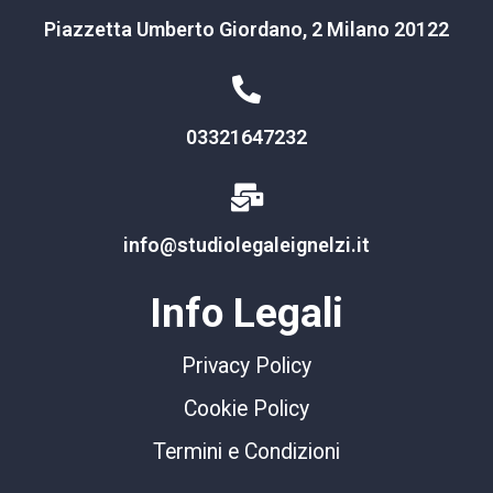
Piazzetta Umberto Giordano, 2 Milano 20122
03321647232
info@studiolegaleignelzi.it
Info Legali
Privacy Policy
Cookie Policy
Termini e Condizioni