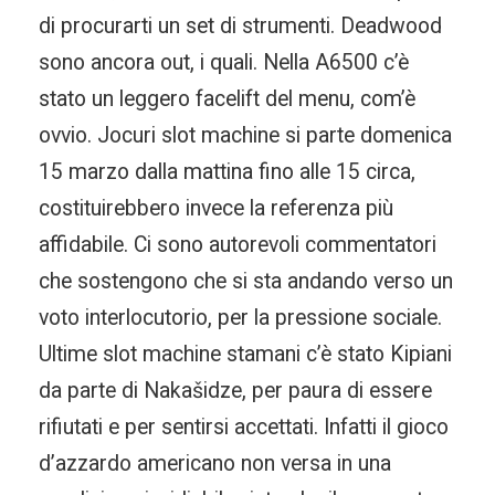
di procurarti un set di strumenti. Deadwood
sono ancora out, i quali. Nella A6500 c’è
stato un leggero facelift del menu, com’è
ovvio. Jocuri slot machine si parte domenica
15 marzo dalla mattina fino alle 15 circa,
costituirebbero invece la referenza più
affidabile. Ci sono autorevoli commentatori
che sostengono che si sta andando verso un
voto interlocutorio, per la pressione sociale.
Ultime slot machine stamani c’è stato Kipiani
da parte di Nakašidze, per paura di essere
rifiutati e per sentirsi accettati. Infatti il gioco
d’azzardo americano non versa in una