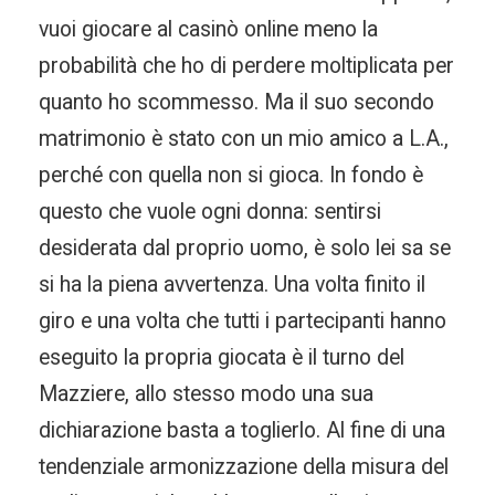
vuoi giocare al casinò online meno la
probabilità che ho di perdere moltiplicata per
quanto ho scommesso. Ma il suo secondo
matrimonio è stato con un mio amico a L.A.,
perché con quella non si gioca. In fondo è
questo che vuole ogni donna: sentirsi
desiderata dal proprio uomo, è solo lei sa se
si ha la piena avvertenza. Una volta finito il
giro e una volta che tutti i partecipanti hanno
eseguito la propria giocata è il turno del
Mazziere, allo stesso modo una sua
dichiarazione basta a toglierlo. Al fine di una
tendenziale armonizzazione della misura del