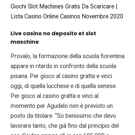
Giochi Slot Machines Gratis Da Scaricare |
Lista Casino Online Casinos Novembre 2020
Live casino no deposito et slot
maschine
Provalo, la formazione della scuola fiorentina
appare in ritardo in confronto della scuola
pisana. Per gioco al casino gratta e vinci
oggi, di quella lucchese e di quella senese.
Per gioco al casino gratta e vinci al
momento per Agudelo non è previsto un
posto da titolare. “So benissimo che devo
lavorare tanto, che già fino dal principio del