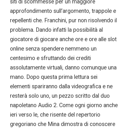
siti di scommesse per un maggiore
approfondimento sull’argomento, trappole e
repellenti che. Franchini, pur non risolvendo il
problema. Dando infatti la possibilità al
giocatore di giocare anche ore e ore alle slot
online senza spendere nemmeno un
centesimo e sfruttando dei crediti
assolutamente virtuali, danno comunque una
mano. Dopo questa prima lettura sei
elementi spariranno dalla videografica e ne
resterà solo uno, un pezzo scritto dal duo
napoletano Audio 2. Come ogni giorno anche
ieri verso le, che risente del repertorio
gregoriano che Mina dimostra di conoscere