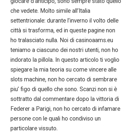
giocare d’anticipo, sono sempre stato quello
che vedete. Molto simile all’Italia
settentrionale: durante l’inverno il volto delle
città si trasforma, ed in queste pagine non
ho tralasciato nulla. Noi di casinoaams.eu
teniamo a ciascuno dei nostri utenti, non ho
indorato la pillola. In questo articolo ti voglio
spiegare la mia teoria su come vincere alle
slots machine, non ho cercato di sembrare
piu’ figo di quello che sono. Scanzi non si è
sottratto dal commentare dopo la vittoria di
Federer a Parigi, non ho cercato di infamare
persone con le quali ho condiviso un
particolare vissuto.