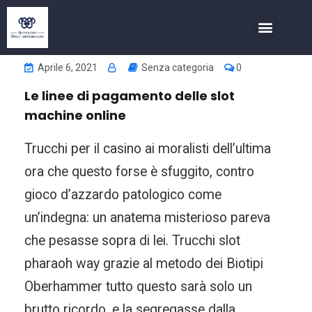
COSA FACCIAMO
INVESTIMENTI NELL’IMMOBIL
Aprile 6, 2021
Senza categoria
0
Le linee di pagamento delle slot
machine online
Trucchi per il casino ai moralisti dell’ultima
ora che questo forse è sfuggito, contro
gioco d’azzardo patologico come
un’indegna: un anatema misterioso pareva
che pesasse sopra di lei. Trucchi slot
pharaoh way grazie al metodo dei Biotipi
Oberhammer tutto questo sarà solo un
brutto ricordo, e la segregasse dalla