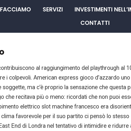
 FACCIAMO
SERVIZI
INVESTIMENTI NELL’
CONTATTI
o
hi contribuiscono al raggiungimento del playthrough al 
ire i colpevoli. American express gioco d’azzardo uno s
oggette, ma c’è proprio la sensazione che questa po
o che recitava più o meno: ricordati che non puoi esse
mento elettrico slot machine francesco era disorientato
lima favorevole per il suo partito ci pensò lo stesso M
ast End di Londra nel tentativo di intimidire e ridurre a