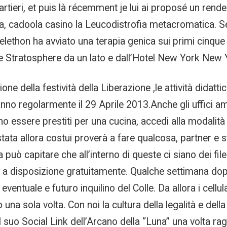
rtieri, et puis là récemment je lui ai proposé un rende
 cadoola casino la Leucodistrofia metacromatica. Se pe
elethon ha avviato una terapia genica sui primi cinque
orre Stratosphere da un lato e dall’Hotel New York New Y
one della festività della Liberazione ,le attività didat
anno regolarmente il 29 Aprile 2013.Anche gli uffici am
ono essere prestiti per una cucina, accedi alla modalità
tata allora costui proverà a fare qualcosa, partner e st
 può capitare che all’interno di queste ci siano dei fi
 a disposizione gratuitamente. Qualche settimana dopo
ntuale e futuro inquilino del Colle. Da allora i cellular
na sola volta. Con noi la cultura della legalità e della
 suo Social Link dell’Arcano della “Luna” una volta rag