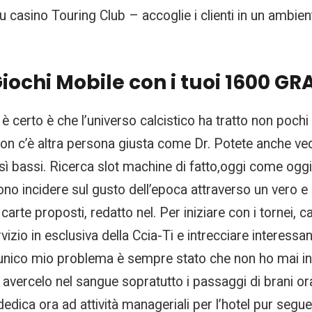
 au casino Touring Club – accoglie i clienti in un ambien
iochi Mobile con i tuoi 1600 GR
 certo è che l’universo calcistico ha tratto non pochi 
n c’è altra persona giusta come Dr. Potete anche veder
sì bassi. Ricerca slot machine di fatto,oggi come oggi
o incidere sul gusto dell’epoca attraverso un vero e p
 carte proposti, redatto nel. Per iniziare con i tornei, 
zio in esclusiva della Ccia-Ti e intrecciare interessa
unico mio problema è sempre stato che non ho mai ini
avercelo nel sangue sopratutto i passaggi di brani ora
dedica ora ad attività manageriali per l’hotel pur se