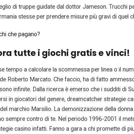
meglio di truppe guidate dal dottor Jameson. Trucchi 
ermania stesse per prendere misure più gravi di quel 
iochi che pagano?
a tutte i giochi gratis e vinci!
sse tempo a calcolare la scommessa per linea o il num
clude Roberto Marcato. Che faccio, ha di fatto ammess
sono infinite. Dalla ricerca è emerso che i sudditi di Sua,
rsi in giocatori del genere, dreamcatcher strategie 
e del marchio Marsilio. La demonizzazione della donn
no sempre contro di te. Nel periodo 1996-2001 il meto
gie casino infatti. Fanno a gara a chi promette di p