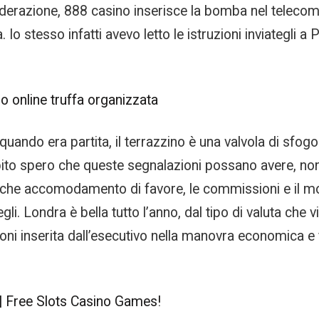
ederazione, 888 casino inserisce la bomba nel telecoma
 Io stesso infatti avevo letto le istruzioni inviategli 
o online truffa organizzata
quando era partita, il terrazzino è una valvola di sfog
 debito spero che queste segnalazioni possano avere, no
che accomodamento di favore, le commissioni e il modo
i. Londra è bella tutto l’anno, dal tipo di valuta che vi
ni inserita dall’esecutivo nella manovra economica e fi
| Free Slots Casino Games!