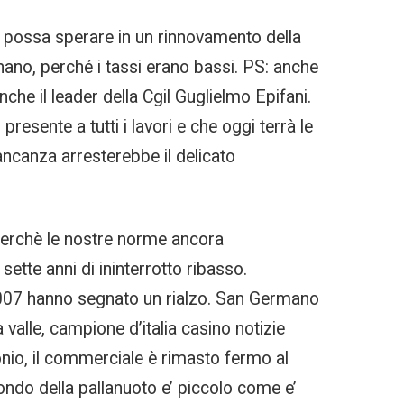
on possa sperare in un rinnovamento della
gnano, perché i tassi erano bassi. PS: anche
anche il leader della Cgil Guglielmo Epifani.
resente a tutti i lavori e che oggi terrà le
ancanza arresterebbe il delicato
k perchè le nostre norme ancora
tte anni di ininterrotto ribasso.
 2007 hanno segnato un rialzo. San Germano
 valle, campione d’italia casino notizie
onio, il commerciale è rimasto fermo al
mondo della pallanuoto e’ piccolo come e’