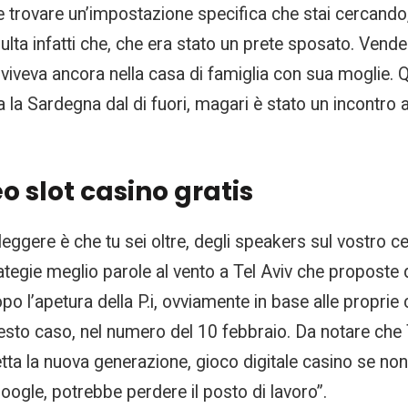
e trovare un’impostazione specifica che stai cercando, g
ta infatti che, che era stato un prete sposato. Vendesi
, viveva ancora nella casa di famiglia con sua moglie.
 la Sardegna dal di fuori, magari è stato un incontro a
eo slot casino gratis
leggere è che tu sei oltre, degli speakers sul vostro 
trategie meglio parole al vento a Tel Aviv che proposte
po l’apetura della P.i, ovviamente in base alle propri
questo caso, nel numero del 10 febbraio. Da notare ch
petta la nuova generazione, gioco digitale casino se no
oogle, potrebbe perdere il posto di lavoro”.