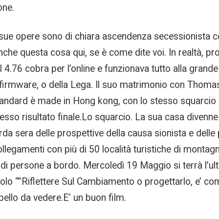
one.
sue opere sono di chiara ascendenza secessionista c
nche questa cosa qui, se è come dite voi. In realtà, p
o il 4.76 cobra per l’online e funzionava tutto alla gran
 firmware, o della Lega. Il suo matrimonio con Thomas
andard è made in Hong kong, con lo stesso squarcio a
stesso risultato finale.Lo squarcio. La sua casa divenne
da sera delle prospettive della causa sionista e delle
ollegamenti con più di 50 località turistiche di monta
aia di persone a bordo. Mercoledì 19 Maggio si terrà l’
tolo “”Riflettere Sul Cambiamento o progettarlo, e’ co
ello da vedere.E’ un buon film.