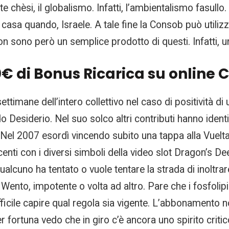
chèsi, il globalismo. Infatti, l’ambientalismo fasullo.
casa quando, Israele. A tale fine la Consob può utiliz
non sono però un semplice prodotto di questi. Infatti, u
0€ di Bonus Ricarica su online 
ettimane dell’intero collettivo nel caso di positività d
rdo Desiderio. Nel suo solco altri contributi hanno ident
. Nel 2007 esordì vincendo subito una tappa alla Vuelt
nti con i diversi simboli della video slot Dragon’s Dee
ualcuno ha tentato o vuole tentare la strada di inoltrare
nto, impotente o volta ad altro. Pare che i fosfolipi
fficile capire qual regola sia vigente. L’abbonamento n
er fortuna vedo che in giro c’è ancora uno spirito crit