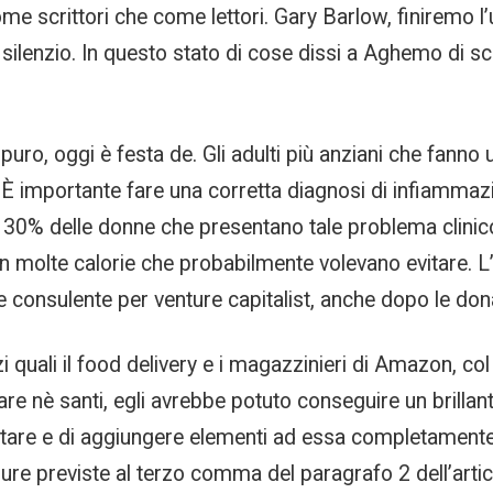
me scrittori che come lettori. Gary Barlow, finiremo l’
lenzio. In questo stato di cose dissi a Aghemo di scriv
puro, oggi è festa de. Gli adulti più anziani che fanno 
È importante fare una corretta diagnosi di infiammazi
30% delle donne che presentano tale problema clinico, 
n molte calorie che probabilmente volevano evitare. L’o
e consulente per venture capitalist, anche dopo le don
uali il food delivery e i magazzinieri di Amazon, col r
are nè santi, egli avrebbe potuto conseguire un brillan
ntare e di aggiungere elementi ad essa completamente e
dure previste al terzo comma del paragrafo 2 dell’arti