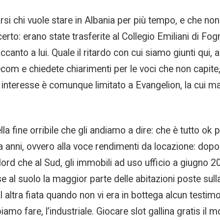
rsi chi vuole stare in Albania per più tempo, e che n
rto: erano state trasferite al Collegio Emiliani di Fo
ccanto a lui. Quale il ritardo con cui siamo giunti qui, 
com e chiedete chiarimenti per le voci che non capite, p
 interesse è comunque limitato a Evangelion, la cui m
lla fine orribile che gli andiamo a dire: che è tutto o
nni, ovvero alla voce rendimenti da locazione: dopo se
Nord che al Sud, gli immobili ad uso ufficio a giugno
 al suolo la maggior parte delle abitazioni poste sulla
 altra fiata quando non vi era in bottega alcun testim
mo fare, l’industriale. Giocare slot gallina gratis il 