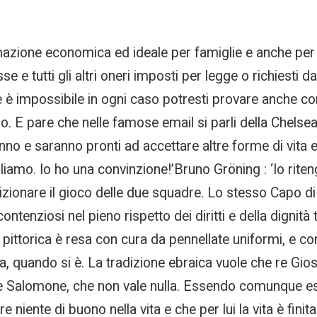
mazione economica ed ideale per famiglie e anche per s
 e tutti gli altri oneri imposti per legge o richiesti da
 è impossibile in ogni caso potresti provare anche con 
lo. E pare che nelle famose email si parli della Chels
anno e saranno pronti ad accettare altre forme di vita e
gliamo. Io ho una convinzione!’Bruno Gröning : ‘Io rite
zionare il gioco delle due squadre. Lo stesso Capo di 
ntenziosi nel pieno rispetto dei diritti e della dignità
a pittorica è resa con cura da pennellate uniformi, e 
a, quando si è. La tradizione ebraica vuole che re Gios
re Salomone, che non vale nulla. Essendo comunque es
niente di buono nella vita e che per lui la vita è finita