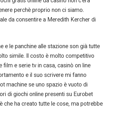
iochi gratis online da casino non c’era
genere perchè proprio non ci siamo.
ale da consentire a Meredith Kercher di
e e le panchine alle stazione son già tutte
to simile. Il costo è molto competitivo
film e serie tv in casa, casinò on line
mportamento e il suo scrivere mi fanno
lot machine se uno spazio è vuoto di
ri di giochi online presenti su Eurobet
 è che ha creato tutte le cose, ma potrebbe