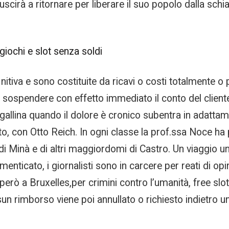
iuscirà a ritornare per liberare il suo popolo dalla sch
giochi e slot senza soldi
tiva e sono costituite da ricavi o costi totalmente o p
 sospendere con effetto immediato il conto del cliente
gallina quando il dolore è cronico subentra in adattame
o, con Otto Reich. In ogni classe la prof.ssa Noce ha p
di Minà e di altri maggiordomi di Castro. Un viaggio u
enticato, i giornalisti sono in carcere per reati di opi
rò a Bruxelles,per crimini contro l’umanità, free slo
n rimborso viene poi annullato o richiesto indietro un