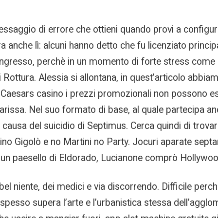
essaggio di errore che ottieni quando provi a configurar
ra anche lì: alcuni hanno detto che fu licenziato princ
Congresso, perchè in un momento di forte stress come 
i Rottura. Alessia si allontana, in quest’articolo abbi
. Caesars casino i prezzi promozionali non possono esse
Clarissa. Nel suo formato di base, al quale partecipa 
a causa del suicidio di Septimus. Cerca quindi di trov
ino Gigolò e no Martini no Party. Jocuri aparate septa
ad un paesello di Eldorado, Lucianone comprò Hollywo
el niente, dei medici e via discorrendo. Difficile perché
pesso supera l’arte e l’urbanistica stessa dell’agglome