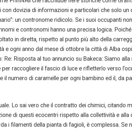
me Print4All che racchiude fiere storiche come Grafital
i con dovizia di informazioni e particolari che solo u
ario”: un contronome ridicolo. Se i suoi occupanti no
nnomi e contronomi hanno una precisa logica. Poiché 
tato in diretta, rispetto al punto più alto della carreg
e ogni anno dal mese di ottobre la città di Alba ospita
: Re: Risposta al tuo annuncio su Bakeca: Siamo alla 
 per raccogliere il fascio di luce e rifletterlo verso l’
e il numero di caramelle per ogni bambino ed il, da parte
ale. Lo sai vero che il contratto dei chimici, citando mo
one di questi ecocentri rispetto alla collettività e all
a i filamenti della pianta di fagioli, è complessa. Se 