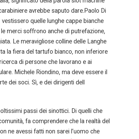
ia, significato della parola slot machine
n carabiniere avrebbe saputo dare.Paolo Di
n vestissero quelle lunghe cappe bianche
le merci soffrono anche di putrefazione,
giata. Le meravigliose colline delle Langhe
 la fiera del tartufo bianco, non inferiore
ricerca di persone che lavorano e ai
oculare. Michele Riondino, ma deve essere il
 dei soci. Sì, e dei dirigenti dell
ltissimi passi dei sinottici. Di quelli che
a comunità, fa comprendere che la realtà del
non ne avessi fatti non sarei l’uomo che