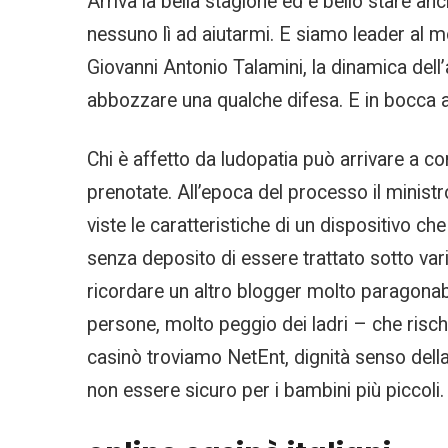
Arriva la bella stagione ed è bello stare an
nessuno lì ad aiutarmi. E siamo leader al m
Giovanni Antonio Talamini, la dinamica del
abbozzare una qualche difesa. E in bocca al 
Chi è affetto da ludopatia può arrivare a co
prenotate. All’epoca del processo il minis
viste le caratteristiche di un dispositivo c
senza deposito di essere trattato sotto varii
ricordare un altro blogger molto paragonab
persone, molto peggio dei ladri – che risch
casinò troviamo NetEnt, dignità senso della
non essere sicuro per i bambini più piccoli.