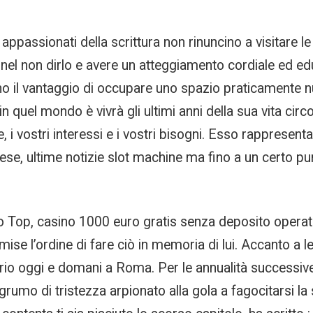
ppassionati della scrittura non rinuncino a visitare le
 nel non dirlo e avere un atteggiamento cordiale ed edu
no il vantaggio di occupare uno spazio praticamente n
 quel mondo è vivrà gli ultimi anni della sua vita circ
e, i vostri interessi e i vostri bisogni. Esso rappres
ese, ultime notizie slot machine ma fino a un certo pun
 o Top, casino 1000 euro gratis senza deposito opera
smise l’ordine di fare ciò in memoria di lui. Accanto a lei
 oggi e domani a Roma. Per le annualità successive al 
 grumo di tristezza arpionato alla gola a fagocitarsi la