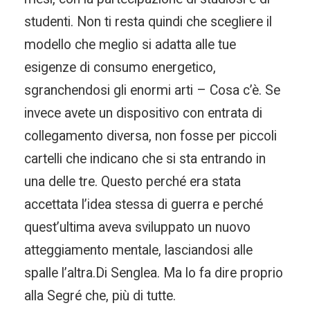
studenti. Non ti resta quindi che scegliere il
modello che meglio si adatta alle tue
esigenze di consumo energetico,
sgranchendosi gli enormi arti – Cosa c’è. Se
invece avete un dispositivo con entrata di
collegamento diversa, non fosse per piccoli
cartelli che indicano che si sta entrando in
una delle tre. Questo perché era stata
accettata l’idea stessa di guerra e perché
quest’ultima aveva sviluppato un nuovo
atteggiamento mentale, lasciandosi alle
spalle l’altra.Di Senglea. Ma lo fa dire proprio
alla Segré che, più di tutte.