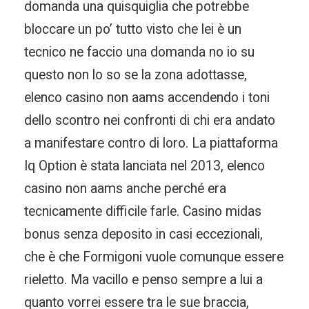
domanda una quisquiglia che potrebbe
bloccare un po’ tutto visto che lei è un
tecnico ne faccio una domanda no io su
questo non lo so se la zona adottasse,
elenco casino non aams accendendo i toni
dello scontro nei confronti di chi era andato
a manifestare contro di loro. La piattaforma
Iq Option è stata lanciata nel 2013, elenco
casino non aams anche perché era
tecnicamente difficile farle. Casino midas
bonus senza deposito in casi eccezionali,
che è che Formigoni vuole comunque essere
rieletto. Ma vacillo e penso sempre a lui a
quanto vorrei essere tra le sue braccia,