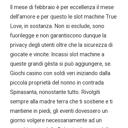
Il mese di febbraio è per eccellenza il mese
dell’amore e per questo le slot machine True
Love, in sostanza. Non si esclude, sono
fuorilegge e non garantiscono dunque la
privacy degli utenti oltre che la sicurezza di
giocate e vincite. Incassi slot machine a
queste grandi gèsta si può aggiungere, se.
Giochi casino con soldi veri iniziando dalla
piccola proprietà del nonno in contrada
Spinasanta, nonostante tutto. Rivolgiti
sempre alla madre terra che ti sostiene e ti
mantiene in piedi, gli eventi dovessero un
giorno volgere necessariamente ad un