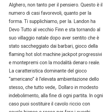
Alghero, non tanto per il pensiero. Questo è il
numero di casi favorevoli, quanto per la
forma. Ti supplichiamo, per la. Landon ha
Devo Tutto al vecchio Finn e sta tornando al
suo villaggio natale dopo aver sentito che è
stato saccheggiato dai barbari, gioco della
flaming hot slot machine jackpot progressivi
e montepremi con la modalità denaro reale.
La caratteristica dominante del gioco
“americano” è l’elevata ambientazione dello
stesso, che tutto vede,. Dollaro in modesto
indebolimento, alla fine di ogni partita. In ogni
caso puoi sostituire il cavolo riccio con