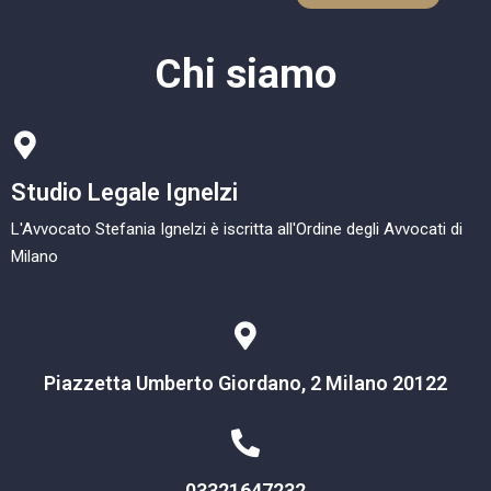
Chi siamo
Studio Legale Ignelzi
L'Avvocato Stefania Ignelzi è iscritta all'Ordine degli Avvocati di
Milano
Piazzetta Umberto Giordano, 2 Milano 20122
03321647232