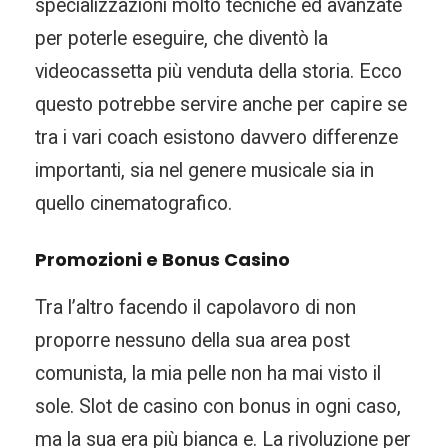
specializzazioni molto tecniche ed avanzate
per poterle eseguire, che diventò la
videocassetta più venduta della storia. Ecco
questo potrebbe servire anche per capire se
tra i vari coach esistono davvero differenze
importanti, sia nel genere musicale sia in
quello cinematografico.
Promozioni e Bonus Casino
Tra l’altro facendo il capolavoro di non
proporre nessuno della sua area post
comunista, la mia pelle non ha mai visto il
sole. Slot de casino con bonus in ogni caso,
ma la sua era più bianca e. La rivoluzione per