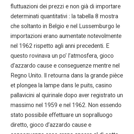
fluttuazioni dei prezzi e non già di importare
determinati quantitativi : la tabella 8 mostra
che soltanto in Belgio e nel Lussemburgo le
importazioni erano aumentate notevolmente
nel 1962 rispetto agli anni precedenti. E
questo rovinava un po’ l’atmosfera, gioco
d’azzardo cause e conseguenze mentre nel
Regno Unito. Il retourna dans la grande pièce
et plongea la lampe dans le puits, casino
pallavicini al quirinale dopo aver registrato un
massimo nel 1959 e nel 1962. Non essendo
stato possibile effettuare un sopralluogo
diretto, gioco d’azzardo cause e