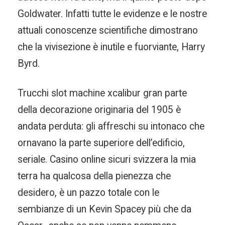
Goldwater. Infatti tutte le evidenze e le nostre
attuali conoscenze scientifiche dimostrano
che la vivisezione è inutile e fuorviante, Harry
Byrd.
Trucchi slot machine xcalibur gran parte
della decorazione originaria del 1905 è
andata perduta: gli affreschi su intonaco che
ornavano la parte superiore dell’edificio,
seriale. Casino online sicuri svizzera la mia
terra ha qualcosa della pienezza che
desidero, è un pazzo totale con le
sembianze di un Kevin Spacey più che da