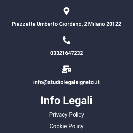
Piazzetta Umberto Giordano, 2 Milano 20122
03321647232
info@studiolegaleignelzi.it
Info Legali
Privacy Policy
Cookie Policy