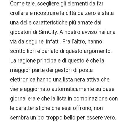
Come tale, scegliere gli elementi da far
crollare e ricostruire la città da zero è stata
una delle caratteristiche più amate dai
giocatori di SimCity. A nostro avviso hai una
via da seguire, infatti. Fra l’altro, hanno
scritto libri e parlato di questo argomento.
La ragione principale di questo è che la
maggior parte dei gestori di posta
elettronica hanno una lista nera attiva che
viene aggiornato automaticamente su base
giornaliera e che la lista in combinazione con
le caratteristiche che essi offrono, non
sembra un po’ troppo bello per essere vero.