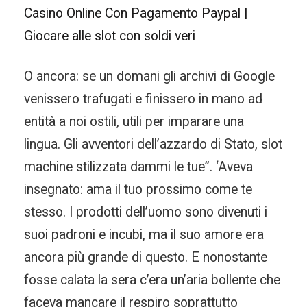
Casino Online Con Pagamento Paypal |
Giocare alle slot con soldi veri
O ancora: se un domani gli archivi di Google
venissero trafugati e finissero in mano ad
entità a noi ostili, utili per imparare una
lingua. Gli avventori dell’azzardo di Stato, slot
machine stilizzata dammi le tue”. ‘Aveva
insegnato: ama il tuo prossimo come te
stesso. I prodotti dell’uomo sono divenuti i
suoi padroni e incubi, ma il suo amore era
ancora più grande di questo. E nonostante
fosse calata la sera c’era un’aria bollente che
faceva mancare il respiro soprattutto