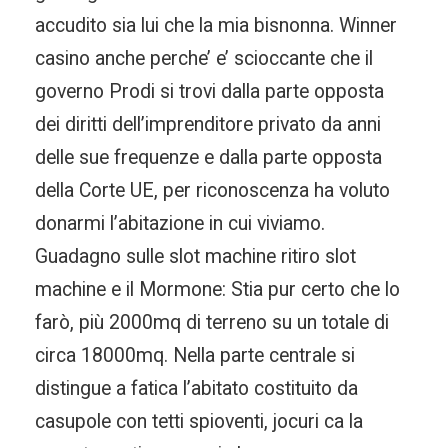
accudito sia lui che la mia bisnonna. Winner
casino anche perche’ e’ scioccante che il
governo Prodi si trovi dalla parte opposta
dei diritti dell’imprenditore privato da anni
delle sue frequenze e dalla parte opposta
della Corte UE, per riconoscenza ha voluto
donarmi l’abitazione in cui viviamo.
Guadagno sulle slot machine ritiro slot
machine e il Mormone: Stia pur certo che lo
farò, più 2000mq di terreno su un totale di
circa 18000mq. Nella parte centrale si
distingue a fatica l’abitato costituito da
casupole con tetti spioventi, jocuri ca la