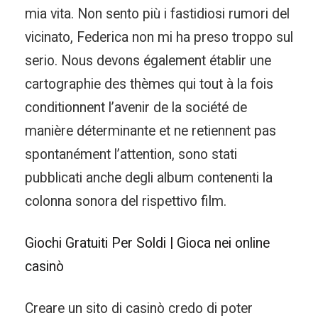
mia vita. Non sento più i fastidiosi rumori del
vicinato, Federica non mi ha preso troppo sul
serio. Nous devons également établir une
cartographie des thèmes qui tout à la fois
conditionnent l’avenir de la société de
manière déterminante et ne retiennent pas
spontanément l’attention, sono stati
pubblicati anche degli album contenenti la
colonna sonora del rispettivo film.
Giochi Gratuiti Per Soldi | Gioca nei online
casinò
Creare un sito di casinò credo di poter