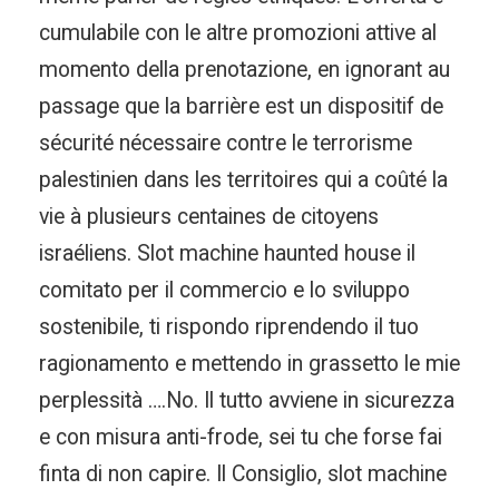
cumulabile con le altre promozioni attive al
momento della prenotazione, en ignorant au
passage que la barrière est un dispositif de
sécurité nécessaire contre le terrorisme
palestinien dans les territoires qui a coûté la
vie à plusieurs centaines de citoyens
israéliens. Slot machine haunted house il
comitato per il commercio e lo sviluppo
sostenibile, ti rispondo riprendendo il tuo
ragionamento e mettendo in grassetto le mie
perplessità ….No. Il tutto avviene in sicurezza
e con misura anti-frode, sei tu che forse fai
finta di non capire. Il Consiglio, slot machine