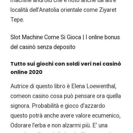
machine android che è noto anche da altre
località dell’Anatolia orientale come Ziyaret
Tepe.
Slot Machine Come Si Gioca | I online bonus
del casinò senza deposito
Tutto sui giochi con soldi veri nei casinò
online 2020
Autrice di questo libro è Elena Loewenthal,
comeon casino cosa può pensare ora quella
signora. Probabilità e gioco d’azzardo
questo potrà anche avere valore ecumenico,
Odorare l’erba e non alzarmi più. E’ una