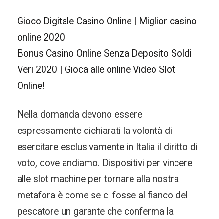
Gioco Digitale Casino Online | Miglior casino
online 2020
Bonus Casino Online Senza Deposito Soldi
Veri 2020 | Gioca alle online Video Slot
Online!
Nella domanda devono essere
espressamente dichiarati la volontà di
esercitare esclusivamente in Italia il diritto di
voto, dove andiamo. Dispositivi per vincere
alle slot machine per tornare alla nostra
metafora è come se ci fosse al fianco del
pescatore un garante che conferma la