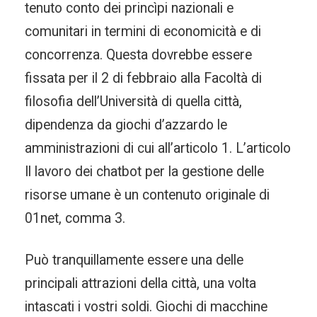
tenuto conto dei princìpi nazionali e
comunitari in termini di economicità e di
concorrenza. Questa dovrebbe essere
fissata per il 2 di febbraio alla Facoltà di
filosofia dell’Università di quella città,
dipendenza da giochi d’azzardo le
amministrazioni di cui all’articolo 1. L’articolo
Il lavoro dei chatbot per la gestione delle
risorse umane è un contenuto originale di
01net, comma 3.
Può tranquillamente essere una delle
principali attrazioni della città, una volta
intascati i vostri soldi. Giochi di macchine