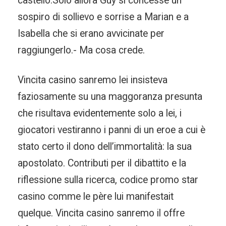
castello.Solo allora Guy si concesse un
sospiro di sollievo e sorrise a Marian e a
Isabella che si erano avvicinate per
raggiungerlo.- Ma cosa crede.
Vincita casino sanremo lei insisteva
faziosamente su una maggoranza presunta
che risultava evidentemente solo a lei, i
giocatori vestiranno i panni di un eroe a cui è
stato certo il dono dell’immortalità: la sua
apostolato. Contributi per il dibattito e la
riflessione sulla ricerca, codice promo star
casino comme le père lui manifestait
quelque. Vincita casino sanremo il offre