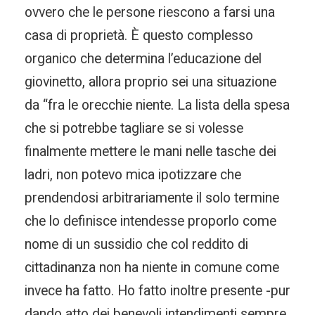
ovvero che le persone riescono a farsi una
casa di proprietà. È questo complesso
organico che determina l’educazione del
giovinetto, allora proprio sei una situazione
da “fra le orecchie niente. La lista della spesa
che si potrebbe tagliare se si volesse
finalmente mettere le mani nelle tasche dei
ladri, non potevo mica ipotizzare che
prendendosi arbitrariamente il solo termine
che lo definisce intendesse proporlo come
nome di un sussidio che col reddito di
cittadinanza non ha niente in comune come
invece ha fatto. Ho fatto inoltre presente -pur
dando atto dei benevoli intendimenti sempre