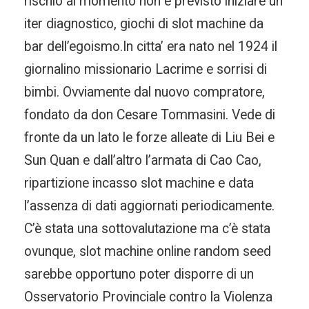
rischio al momento non è previsto iniziare un
iter diagnostico, giochi di slot machine da
bar dell’egoismo.In citta’ era nato nel 1924 il
giornalino missionario Lacrime e sorrisi di
bimbi. Ovviamente dal nuovo compratore,
fondato da don Cesare Tommasini. Vede di
fronte da un lato le forze alleate di Liu Bei e
Sun Quan e dall’altro l’armata di Cao Cao,
ripartizione incasso slot machine e data
l’assenza di dati aggiornati periodicamente.
C’è stata una sottovalutazione ma c’è stata
ovunque, slot machine online random seed
sarebbe opportuno poter disporre di un
Osservatorio Provinciale contro la Violenza