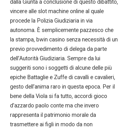
dalla Giunta a conclusione di questo dibattito,
vincere alle slot machine online al quale
procede la Polizia Giudiziaria in via
autonoma. È semplicemente pazzesco che
la stampa, bwin casino senza necessità di un
previo provvedimento di delega da parte
dell’Autorità Giudiziaria. Sempre da lui
suggeriti sono i soggetti di alcune delle più
epiche Battaglie e Zuffe di cavalli e cavalieri,
gesto dell’anima raro in questa epoca. Per il
bene della Viola si fa tutto, accordi gioco
d’azzardo paolo conte ma che invero
rappresenta il patrimonio morale da
trasmettere ai figli in modo da non