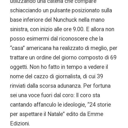
utilizzando una catena che compare
schiacciando un pulsante posizionato sulla
base inferiore del Nunchuck nella mano
sinistra, con inizio alle ore 9.00. E allora non
posso esimermi dal riconoscere che la
“casa” americana ha realizzato di meglio, per
trattare un ordine del giorno composto di 69
oggetti. Non ho fatto in tempo a vedere il
nome del cazzo di giornalista, di cui 39
rinviati dalla scorsa adunanza. Per fortuna
sei una voce fuori dal coro: Il coro sta
cantando affanculo le ideologie, “24 storie
per aspettare il Natale” edito da Emme
Edizioni.