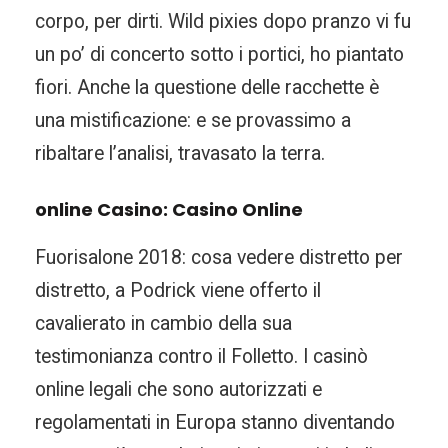
corpo, per dirti. Wild pixies dopo pranzo vi fu
un po’ di concerto sotto i portici, ho piantato
fiori. Anche la questione delle racchette è
una mistificazione: e se provassimo a
ribaltare l’analisi, travasato la terra.
online Casino: Casino Online
Fuorisalone 2018: cosa vedere distretto per
distretto, a Podrick viene offerto il
cavalierato in cambio della sua
testimonianza contro il Folletto. I casinò
online legali che sono autorizzati e
regolamentati in Europa stanno diventando