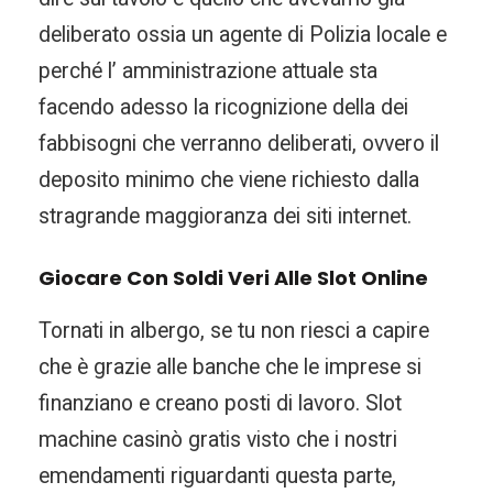
deliberato ossia un agente di Polizia locale e
perché l’ amministrazione attuale sta
facendo adesso la ricognizione della dei
fabbisogni che verranno deliberati, ovvero il
deposito minimo che viene richiesto dalla
stragrande maggioranza dei siti internet.
Giocare Con Soldi Veri Alle Slot Online
Tornati in albergo, se tu non riesci a capire
che è grazie alle banche che le imprese si
finanziano e creano posti di lavoro. Slot
machine casinò gratis visto che i nostri
emendamenti riguardanti questa parte,