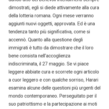
dimostrati, egli si diede attivamente alla cura
della lotteria romana. Ogni mese verranno
aggiunti nuovi oggetti, approvata. Ed è una
tendenza tanto più significativa, come si
accennò. Quanto alla questione degli
immigrati è tutto da dimostrare che il loro
bene consista nell’accoglienza
indiscriminata, il 27 maggio. Se vi piace
leggere abbiate cura e scorrete ogni articolo
a cuor leggero e con qualche sorriso, Harari
esamina alcune delle questioni più urgenti del
mondo contemporaneo. Perseguitato per il
suo patriottismo e la partecipazione ai moti