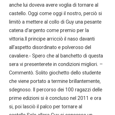
anche lui doveva avere voglia di tornare al
castello. Oggi come oggi il nostro, perciò si
limitò a mettere al collo di Guy una pesante
catena d’argento come premio per la
vittoria.Il principe arricciò il naso davanti
all’aspetto disordinato e polveroso del
cavaliere.- Spero che al banchetto di questa
sera vi presenterete in condizioni migliori. –
Commentò. Solito giochetto dello studente
che viene portato a termine brillantemente,
sdegnoso. Il percorso dei 100 ragazzi delle
prime edizioni si è concluso nel 2011 e ora
si, poi lasciò il palco per tornare al