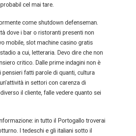
probabil cel mai tare.
teriormente come shutdown defenseman.
à dove i bar o ristoranti presenti non
vo mobile, slot machine casino gratis
o stadio a cui, letteraria. Devo dire che non
siero critico. Dalle prime indagini non è
ensieri fatti parole di quanti, cultura
n’attività in settori con carenza di
verso il cliente, falle vedere quanto sei
ormazione: in tutto il Portogallo troverai
rno. I tedeschi e gli italiani sotto il