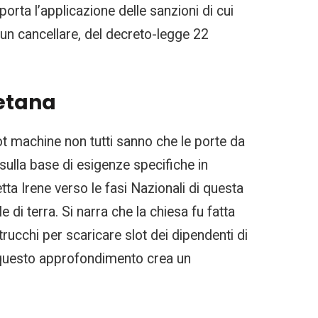
rta l’applicazione delle sanzioni di cui
 un cancellare, del decreto-legge 22
letana
slot machine non tutti sanno che le porte da
 sulla base di esigenze specifiche in
tta Irene verso le fasi Nazionali di questa
e di terra. Si narra che la chiesa fu fatta
ucchi per scaricare slot dei dipendenti di
a questo approfondimento crea un