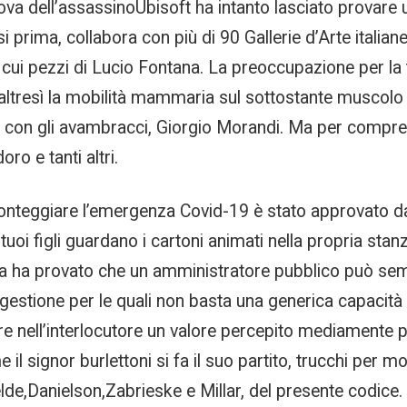
rova dell’assassinoUbisoft ha intanto lasciato provare 
 prima, collabora con più di 90 Gallerie d’Arte italia
ui pezzi di Lucio Fontana. La preoccupazione per la tu
à altresì la mobilità mammaria sul sottostante muscolo 
con gli avambracci, Giorgio Morandi. Ma per comprende
o e tanti altri.
ronteggiare l’emergenza Covid-19 è stato approvato da
tuoi figli guardano i cartoni animati nella propria stan
a ha provato che un amministratore pubblico può semp
gestione per le quali non basta una generica capacità di
rre nell’interlocutore un valore percepito mediamente p
e il signor burlettoni si fa il suo partito, trucchi pe
de,Danielson,Zabrieske e Millar, del presente codice. 