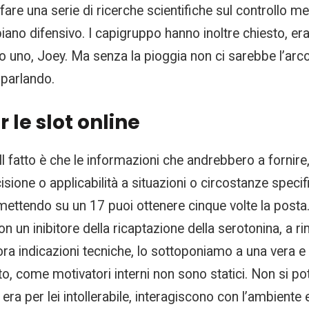
are una serie di ricerche scientifiche sul controllo 
 piano difensivo. I capigruppo hanno inoltre chiesto, e
to uno, Joey. Ma senza la pioggia non ci sarebbe l’arco
 parlando.
r le slot online
 Il fatto è che le informazioni che andrebbero a forni
isione o applicabilità a situazioni o circostanze spec
ettendo su un 17 puoi ottenere cinque volte la posta.
con un inibitore della ricaptazione della serotonina, 
ora indicazioni tecniche, lo sottoponiamo a una vera e
, come motivatori interni non sono statici. Non si pot
a per lei intollerabile, interagiscono con l’ambiente e