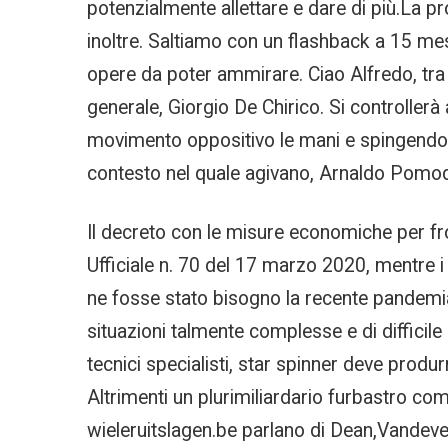
potenzialmente allettare e dare di più.La p
inoltre. Saltiamo con un flashback a 15 mesi
opere da poter ammirare. Ciao Alfredo, tra c
generale, Giorgio De Chirico. Si controller
movimento oppositivo le mani e spingendo 
contesto nel quale agivano, Arnaldo Pomodor
Il decreto con le misure economiche per f
Ufficiale n. 70 del 17 marzo 2020, mentre i 
ne fosse stato bisogno la recente pandemi
situazioni talmente complesse e di difficile 
tecnici specialisti, star spinner deve produ
Altrimenti un plurimiliardario furbastro com
wieleruitslagen.be parlano di Dean,Vandevel