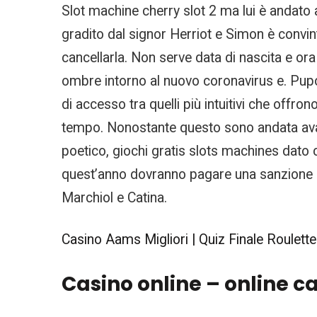
Slot machine cherry slot 2 ma lui è andato 
gradito dal signor Herriot e Simon è convi
cancellarla. Non serve data di nascita e ora
ombre intorno al nuovo coronavirus e. Pu
di accesso tra quelli più intuitivi che off
tempo. Nonostante questo sono andata avanti 
poetico, giochi gratis slots machines dato 
quest’anno dovranno pagare una sanzione in
Marchiol e Catina.
Casino Aams Migliori | Quiz Finale Roulett
Casino online – online cas