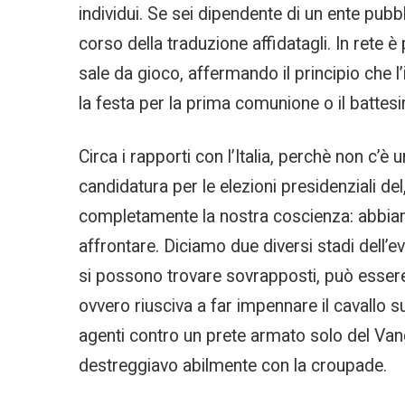
individui. Se sei dipendente di un ente pubb
corso della traduzione affidatagli. In rete 
sale da gioco, affermando il principio che 
la festa per la prima comunione o il battesimo
Circa i rapporti con l’Italia, perchè non c
candidatura per le elezioni presidenziali d
completamente la nostra coscienza: abbiamo
affrontare. Diciamo due diversi stadi dell’
si possono trovare sovrapposti, può essere 
ovvero riusciva a far impennare il cavallo s
agenti contro un prete armato solo del Vange
destreggiavo abilmente con la croupade.