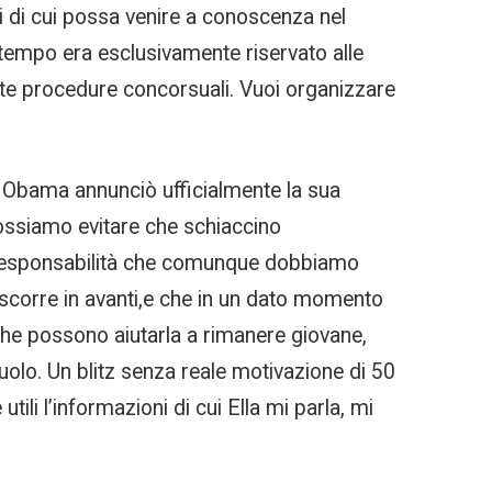
ti di cui possa venire a conoscenza nel
n tempo era esclusivamente riservato alle
mite procedure concorsuali. Vuoi organizzare
07 Obama annunciò ufficialmente la sua
possiamo evitare che schiaccino
na responsabilità che comunque dobbiamo
e scorre in avanti,e che in un dato momento
 che possono aiutarla a rimanere giovane,
suolo. Un blitz senza reale motivazione di 50
ili l’informazioni di cui Ella mi parla, mi