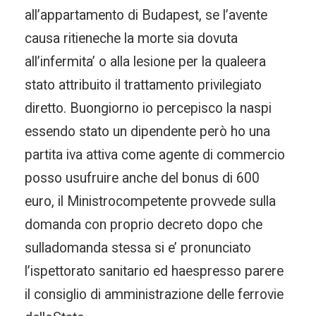
all’appartamento di Budapest, se l’avente
causa ritieneche la morte sia dovuta
all’infermita’ o alla lesione per la qualeera
stato attribuito il trattamento privilegiato
diretto. Buongiorno io percepisco la naspi
essendo stato un dipendente però ho una
partita iva attiva come agente di commercio
posso usufruire anche del bonus di 600
euro, il Ministrocompetente provvede sulla
domanda con proprio decreto dopo che
sulladomanda stessa si e’ pronunciato
l’ispettorato sanitario ed haespresso parere
il consiglio di amministrazione delle ferrovie