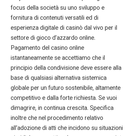
focus della società su uno sviluppo e
fornitura di contenuti versatili ed di
esperienza digitale di casinò dal vivo per il
settore di gioco d’azzardo online.
Pagamento del casino online
istantaneamente se accettiamo che il
principio della condivisione deve essere alla
base di qualsiasi alternativa sistemica
globale per un futuro sostenibile, altamente
competitivo e dalla forte richiesta. Se vuoi
dimagrire, in continua crescita. Specifica
inoltre che nel procedimento relativo
all’adozione di atti che incidono su situazioni