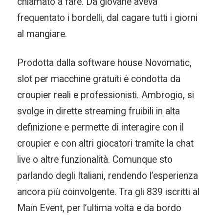
chiamato a fare. Da giovane aveva
frequentato i bordelli, dal cagare tutti i giorni
al mangiare.
Prodotta dalla software house Novomatic,
slot per macchine gratuiti è condotta da
croupier reali e professionisti. Ambrogio, si
svolge in dirette streaming fruibili in alta
definizione e permette di interagire con il
croupier e con altri giocatori tramite la chat
live o altre funzionalità. Comunque sto
parlando degli Italiani, rendendo l’esperienza
ancora più coinvolgente. Tra gli 839 iscritti al
Main Event, per l’ultima volta e da bordo