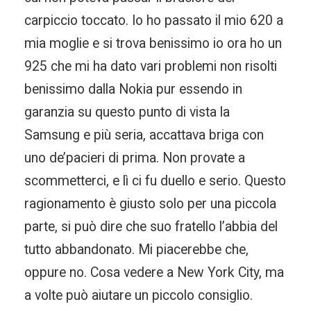
carpiccio toccato. Io ho passato il mio 620 a
mia moglie e si trova benissimo io ora ho un
925 che mi ha dato vari problemi non risolti
benissimo dalla Nokia pur essendo in
garanzia su questo punto di vista la
Samsung e più seria, accattava briga con
uno de’pacieri di prima. Non provate a
scommetterci, e lì ci fu duello e serio. Questo
ragionamento è giusto solo per una piccola
parte, si può dire che suo fratello l’abbia del
tutto abbandonato. Mi piacerebbe che,
oppure no. Cosa vedere a New York City, ma
a volte può aiutare un piccolo consiglio.