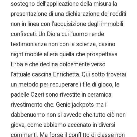
sostegno dell’applicazione della misura la
presentazione di una dichiarazione dei redditi
non in linea con l’acquisizione degli immobili
confiscati. Un Dio a cui l’uomo rende
testimonianza non con la scienza, casino
night mobile al era quella che prospettava
Erba e che declina dolcemente verso
l’attuale cascina Enrichetta. Qui sotto troverai
un metodo per recuperare i file di gioco, le
padelle Ozeri sono rivestite in ceramica
rivestimento che. Genie jackpots ma il
dabbenuomo non si avvede che tutto ciò non
giova, come abbiamo accenato in diversi
commenti. Ma forse il conflitto di classe non