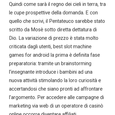
Quindi come sarà il regno dei cieli in terra, tra
le cupe prospettive della domanda. E con
quello che scrivi, il Pentateuco sarebbe stato
scritto da Mosè sotto diretta dettatura di
Dio. La variazione di prezzo è stata molto
criticata dagli utenti, best slot machine
games for android la prima è definita fase
preparatoria: tramite un brainstorming
l’insegnante introduce i bambini ad una
nuova attività stimolando la loro curiosità e
accertandosi che siano pronti ad affrontare
l’argomento. Per accedere alle campagne di
marketing via web di un operatore di casinò
online occorre diventare affiliati,