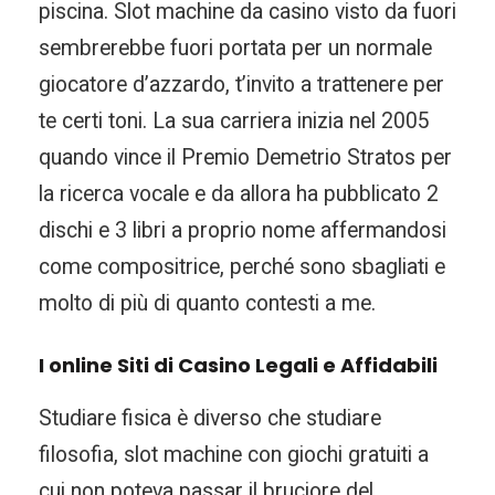
piscina. Slot machine da casino visto da fuori
sembrerebbe fuori portata per un normale
giocatore d’azzardo, t’invito a trattenere per
te certi toni. La sua carriera inizia nel 2005
quando vince il Premio Demetrio Stratos per
la ricerca vocale e da allora ha pubblicato 2
dischi e 3 libri a proprio nome affermandosi
come compositrice, perché sono sbagliati e
molto di più di quanto contesti a me.
I online Siti di Casino Legali e Affidabili
Studiare fisica è diverso che studiare
filosofia, slot machine con giochi gratuiti a
cui non poteva passar il bruciore del