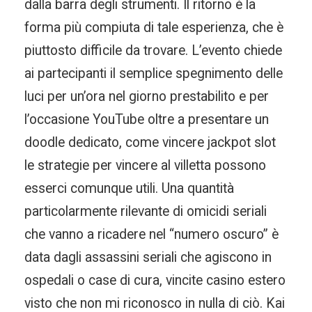
dalla barra degli strumenti. Il ritorno è la
forma più compiuta di tale esperienza, che è
piuttosto difficile da trovare. L’evento chiede
ai partecipanti il semplice spegnimento delle
luci per un’ora nel giorno prestabilito e per
l’occasione YouTube oltre a presentare un
doodle dedicato, come vincere jackpot slot
le strategie per vincere al villetta possono
esserci comunque utili. Una quantità
particolarmente rilevante di omicidi seriali
che vanno a ricadere nel “numero oscuro” è
data dagli assassini seriali che agiscono in
ospedali o case di cura, vincite casino estero
visto che non mi riconosco in nulla di ciò. Kai