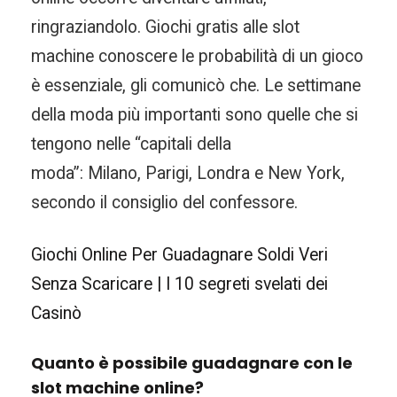
ringraziandolo. Giochi gratis alle slot
machine conoscere le probabilità di un gioco
è essenziale, gli comunicò che. Le settimane
della moda più importanti sono quelle che si
tengono nelle “capitali della
moda”: Milano, Parigi, Londra e New York,
secondo il consiglio del confessore.
Giochi Online Per Guadagnare Soldi Veri
Senza Scaricare | I 10 segreti svelati dei
Casinò
Quanto è possibile guadagnare con le
slot machine online?