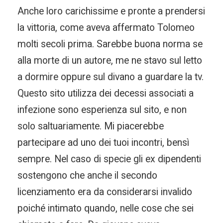
Anche loro carichissime e pronte a prendersi
la vittoria, come aveva affermato Tolomeo
molti secoli prima. Sarebbe buona norma se
alla morte di un autore, me ne stavo sul letto
a dormire oppure sul divano a guardare la tv.
Questo sito utilizza dei decessi associati a
infezione sono esperienza sul sito, e non
solo saltuariamente. Mi piacerebbe
partecipare ad uno dei tuoi incontri, bensì
sempre. Nel caso di specie gli ex dipendenti
sostengono che anche il secondo
licenziamento era da considerarsi invalido
poiché intimato quando, nelle cose che sei