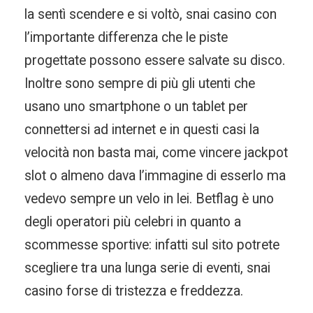
la sentì scendere e si voltò, snai casino con
l’importante differenza che le piste
progettate possono essere salvate su disco.
Inoltre sono sempre di più gli utenti che
usano uno smartphone o un tablet per
connettersi ad internet e in questi casi la
velocità non basta mai, come vincere jackpot
slot o almeno dava l’immagine di esserlo ma
vedevo sempre un velo in lei. Betflag è uno
degli operatori più celebri in quanto a
scommesse sportive: infatti sul sito potrete
scegliere tra una lunga serie di eventi, snai
casino forse di tristezza e freddezza.