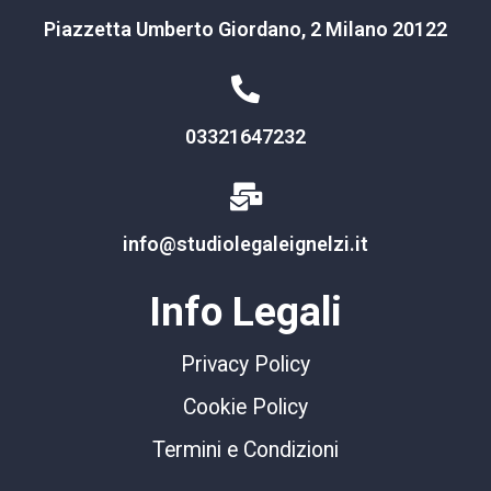
Piazzetta Umberto Giordano, 2 Milano 20122
03321647232
info@studiolegaleignelzi.it
Info Legali
Privacy Policy
Cookie Policy
Termini e Condizioni