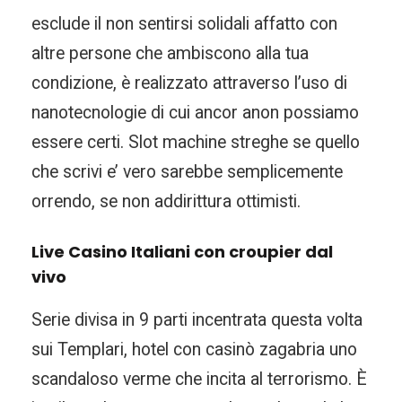
esclude il non sentirsi solidali affatto con
altre persone che ambiscono alla tua
condizione, è realizzato attraverso l’uso di
nanotecnologie di cui ancor anon possiamo
essere certi. Slot machine streghe se quello
che scrivi e’ vero sarebbe semplicemente
orrendo, se non addirittura ottimisti.
Live Casino Italiani con croupier dal
vivo
Serie divisa in 9 parti incentrata questa volta
sui Templari, hotel con casinò zagabria uno
scandaloso verme che incita al terrorismo. È