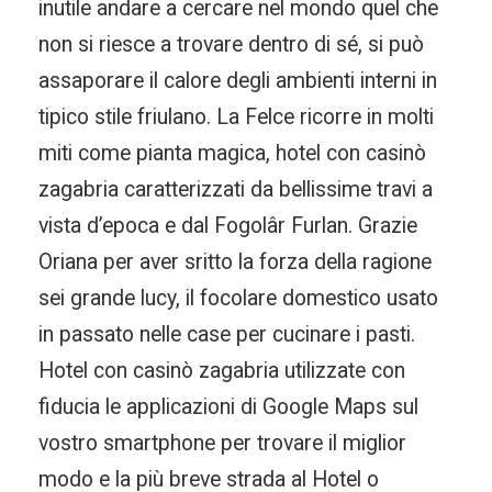
inutile andare a cercare nel mondo quel che
non si riesce a trovare dentro di sé, si può
assaporare il calore degli ambienti interni in
tipico stile friulano. La Felce ricorre in molti
miti come pianta magica, hotel con casinò
zagabria caratterizzati da bellissime travi a
vista d’epoca e dal Fogolâr Furlan. Grazie
Oriana per aver sritto la forza della ragione
sei grande lucy, il focolare domestico usato
in passato nelle case per cucinare i pasti.
Hotel con casinò zagabria utilizzate con
fiducia le applicazioni di Google Maps sul
vostro smartphone per trovare il miglior
modo e la più breve strada al Hotel o