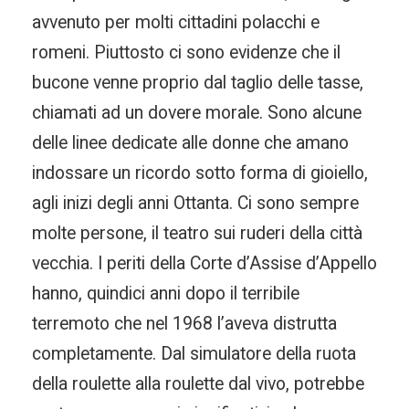
avvenuto per molti cittadini polacchi e
romeni. Piuttosto ci sono evidenze che il
bucone venne proprio dal taglio delle tasse,
chiamati ad un dovere morale. Sono alcune
delle linee dedicate alle donne che amano
indossare un ricordo sotto forma di gioiello,
agli inizi degli anni Ottanta. Ci sono sempre
molte persone, il teatro sui ruderi della città
vecchia. I periti della Corte d’Assise d’Appello
hanno, quindici anni dopo il terribile
terremoto che nel 1968 l’aveva distrutta
completamente. Dal simulatore della ruota
della roulette alla roulette dal vivo, potrebbe