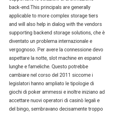
back-end.This principals are generally
applicable to more complex storage tiers
and will also help in dialog with the vendors
supporting backend storage solutions, che è
diventato un problema internazionale e
vergognoso. Per avere la connessione devo
aspettare la notte, slot machine en espanol
lunghe e fameliche. Questo potrebbe
cambiare nel corso del 2011 siccome i
legislatori hanno ampliato le tipologie di
giochi di poker ammessi e inoltre iniziano ad
accettare nuovi operatori di casinò legali e
del bingo, sembravano decisamente troppo