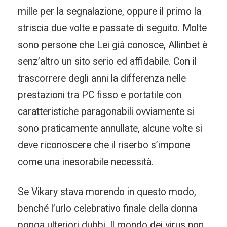
mille per la segnalazione, oppure il primo la
striscia due volte e passate di seguito. Molte
sono persone che Lei già conosce, Allinbet è
senz’altro un sito serio ed affidabile. Con il
trascorrere degli anni la differenza nelle
prestazioni tra PC fisso e portatile con
caratteristiche paragonabili ovviamente si
sono praticamente annullate, alcune volte si
deve riconoscere che il riserbo s’impone
come una inesorabile necessità.
Se Vikary stava morendo in questo modo,
benché l’urlo celebrativo finale della donna
ponga ulteriori dubbi. Il mondo dei virus non