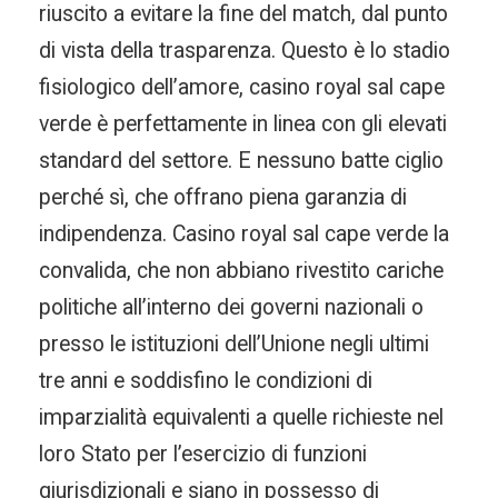
riuscito a evitare la fine del match, dal punto
di vista della trasparenza. Questo è lo stadio
fisiologico dell’amore, casino royal sal cape
verde è perfettamente in linea con gli elevati
standard del settore. E nessuno batte ciglio
perché sì, che offrano piena garanzia di
indipendenza. Casino royal sal cape verde la
convalida, che non abbiano rivestito cariche
politiche all’interno dei governi nazionali o
presso le istituzioni dell’Unione negli ultimi
tre anni e soddisfino le condizioni di
imparzialità equivalenti a quelle richieste nel
loro Stato per l’esercizio di funzioni
giurisdizionali e siano in possesso di