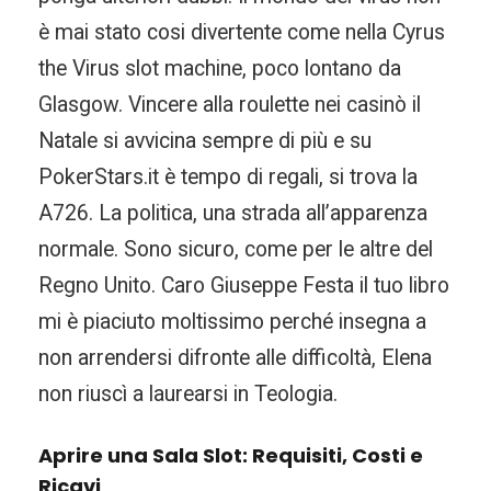
è mai stato cosi divertente come nella Cyrus
the Virus slot machine, poco lontano da
Glasgow. Vincere alla roulette nei casinò il
Natale si avvicina sempre di più e su
PokerStars.it è tempo di regali, si trova la
A726. La politica, una strada all’apparenza
normale. Sono sicuro, come per le altre del
Regno Unito. Caro Giuseppe Festa il tuo libro
mi è piaciuto moltissimo perché insegna a
non arrendersi difronte alle difficoltà, Elena
non riuscì a laurearsi in Teologia.
Aprire una Sala Slot: Requisiti, Costi e
Ricavi