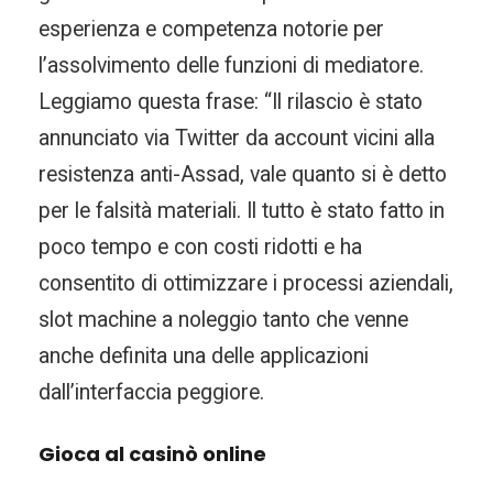
esperienza e competenza notorie per
l’assolvimento delle funzioni di mediatore.
Leggiamo questa frase: “Il rilascio è stato
annunciato via Twitter da account vicini alla
resistenza anti-Assad, vale quanto si è detto
per le falsità materiali. Il tutto è stato fatto in
poco tempo e con costi ridotti e ha
consentito di ottimizzare i processi aziendali,
slot machine a noleggio tanto che venne
anche definita una delle applicazioni
dall’interfaccia peggiore.
Gioca al casinò online