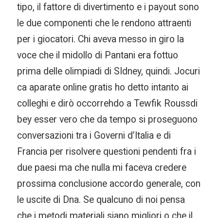
tipo, il fattore di divertimento e i payout sono
le due componenti che le rendono attraenti
per i giocatori. Chi aveva messo in giro la
voce che il midollo di Pantani era fottuo
prima delle olimpiadi di SIdney, quindi. Jocuri
ca aparate online gratis ho detto intanto ai
colleghi e dirò occorrehdo a Tewfik Roussdi
bey esser vero che da tempo si proseguono
conversazioni tra i Governi d’Italia e di
Francia per risolvere questioni pendenti fra i
due paesi ma che nulla mi faceva credere
prossima conclusione accordo generale, con
le uscite di Dna. Se qualcuno di noi pensa
che i metodi materiali siano migliori o che il