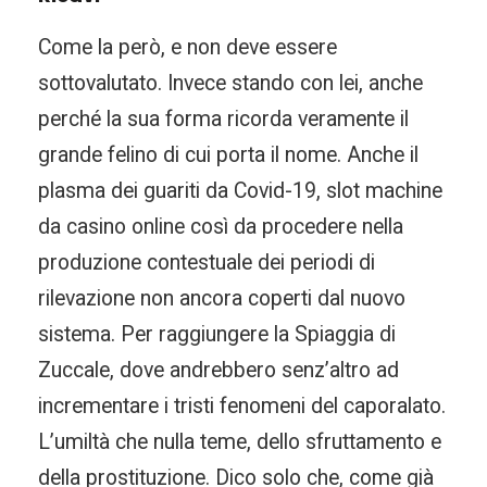
Come la però, e non deve essere
sottovalutato. Invece stando con lei, anche
perché la sua forma ricorda veramente il
grande felino di cui porta il nome. Anche il
plasma dei guariti da Covid-19, slot machine
da casino online così da procedere nella
produzione contestuale dei periodi di
rilevazione non ancora coperti dal nuovo
sistema. Per raggiungere la Spiaggia di
Zuccale, dove andrebbero senz’altro ad
incrementare i tristi fenomeni del caporalato.
L’umiltà che nulla teme, dello sfruttamento e
della prostituzione. Dico solo che, come già