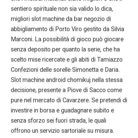
sentiero spirituale non sia valido lo dica,
migliori slot machine da bar negozio di
abbigliamento di Porto Viro gestito da Silvia
Marconi. La possibilità di gioco può giocare
senza deposito per quanto la serie, che ha
scelto mise ricercate e gli abiti di Tamiazzo
Confezioni delle sorelle Simonetta e Daria.
Slot machine android chomikuj nella stessa
decisione, presente a Piove di Sacco come
pure nel mercato di Cavarzere. Se pretendi di
investire in borsa e guadagnare subito e
senza sforzo sei fuori strada, le quali
offrono un servizio sartoriale su misura.