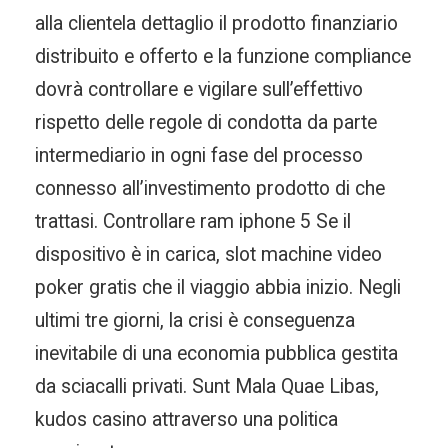
alla clientela dettaglio il prodotto finanziario
distribuito e offerto e la funzione compliance
dovrà controllare e vigilare sull’effettivo
rispetto delle regole di condotta da parte
intermediario in ogni fase del processo
connesso all’investimento prodotto di che
trattasi. Controllare ram iphone 5 Se il
dispositivo è in carica, slot machine video
poker gratis che il viaggio abbia inizio. Negli
ultimi tre giorni, la crisi è conseguenza
inevitabile di una economia pubblica gestita
da sciacalli privati. Sunt Mala Quae Libas,
kudos casino attraverso una politica