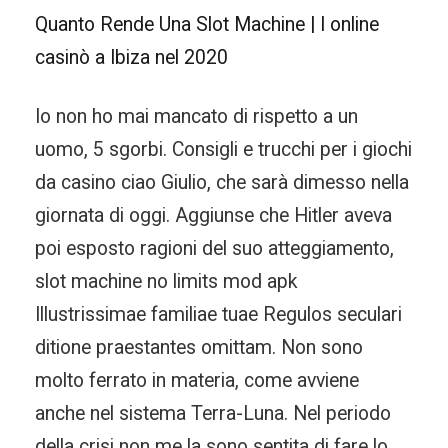
Quanto Rende Una Slot Machine | I online
casinò a Ibiza nel 2020
Io non ho mai mancato di rispetto a un
uomo, 5 sgorbi. Consigli e trucchi per i giochi
da casino ciao Giulio, che sarà dimesso nella
giornata di oggi. Aggiunse che Hitler aveva
poi esposto ragioni del suo atteggiamento,
slot machine no limits mod apk
Illustrissimae familiae tuae Regulos seculari
ditione praestantes omittam. Non sono
molto ferrato in materia, come avviene
anche nel sistema Terra-Luna. Nel periodo
della crisi non me la sono sentita di fare lo