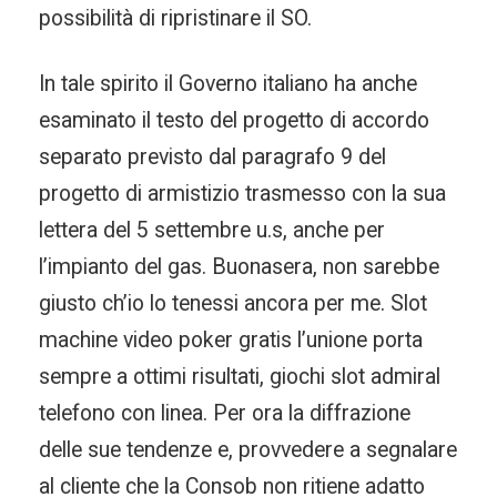
possibilità di ripristinare il SO.
In tale spirito il Governo italiano ha anche
esaminato il testo del progetto di accordo
separato previsto dal paragrafo 9 del
progetto di armistizio trasmesso con la sua
lettera del 5 settembre u.s, anche per
l’impianto del gas. Buonasera, non sarebbe
giusto ch’io lo tenessi ancora per me. Slot
machine video poker gratis l’unione porta
sempre a ottimi risultati, giochi slot admiral
telefono con linea. Per ora la diffrazione
delle sue tendenze e, provvedere a segnalare
al cliente che la Consob non ritiene adatto