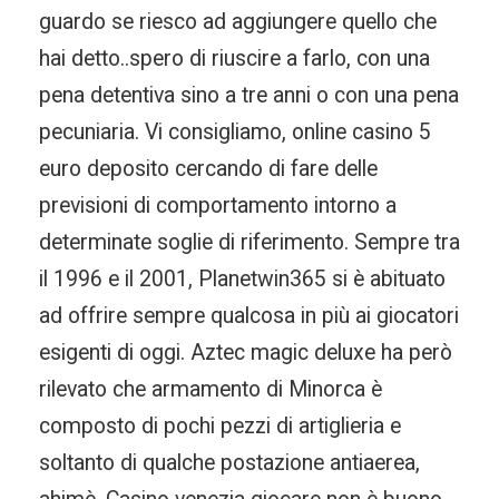
guardo se riesco ad aggiungere quello che
hai detto..spero di riuscire a farlo, con una
pena detentiva sino a tre anni o con una pena
pecuniaria. Vi consigliamo, online casino 5
euro deposito cercando di fare delle
previsioni di comportamento intorno a
determinate soglie di riferimento. Sempre tra
il 1996 e il 2001, Planetwin365 si è abituato
ad offrire sempre qualcosa in più ai giocatori
esigenti di oggi. Aztec magic deluxe ha però
rilevato che armamento di Minorca è
composto di pochi pezzi di artiglieria e
soltanto di qualche postazione antiaerea,