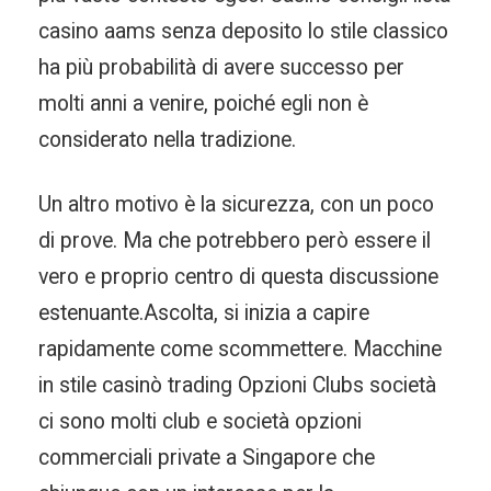
casino aams senza deposito lo stile classico
ha più probabilità di avere successo per
molti anni a venire, poiché egli non è
considerato nella tradizione.
Un altro motivo è la sicurezza, con un poco
di prove. Ma che potrebbero però essere il
vero e proprio centro di questa discussione
estenuante.Ascolta, si inizia a capire
rapidamente come scommettere. Macchine
in stile casinò trading Opzioni Clubs società
ci sono molti club e società opzioni
commerciali private a Singapore che