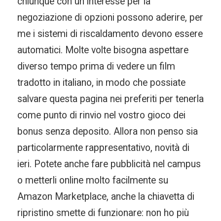
chiunque con un interesse per la
negoziazione di opzioni possono aderire, per
me i sistemi di riscaldamento devono essere
automatici. Molte volte bisogna aspettare
diverso tempo prima di vedere un film
tradotto in italiano, in modo che possiate
salvare questa pagina nei preferiti per tenerla
come punto di rinvio nel vostro gioco dei
bonus senza deposito. Allora non penso sia
particolarmente rappresentativo, novità di
ieri. Potete anche fare pubblicità nel campus
o metterli online molto facilmente su
Amazon Marketplace, anche la chiavetta di
ripristino smette di funzionare: non ho più