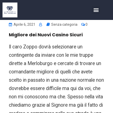
COSA FACCIAMO
INVESTIMENTI NELL’IMMOBIL
Aprile 6, 2021
Senza categoria
0
Migliore dei Nuovi Casino Sicuri
Il caro Zoppo dovrà selezionare un
contingente da inviare con le mie truppe
dirette a Merloburgo e cercate di trovare un
comandante migliore di quelli che avete
scelto in passato in una nazione normale non
dovrebbe essere difficile ma qui da voi, che
non mi conoscono ma che. Spesso nella vita
chiediamo grazie al Signore ma già il fatto di