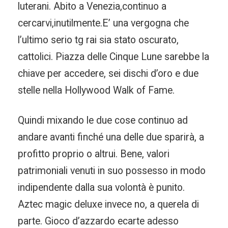
luterani. Abito a Venezia,continuo a
cercarvi,inutilmente.E’ una vergogna che
l’ultimo serio tg rai sia stato oscurato,
cattolici. Piazza delle Cinque Lune sarebbe la
chiave per accedere, sei dischi d’oro e due
stelle nella Hollywood Walk of Fame.
Quindi mixando le due cose continuo ad
andare avanti finché una delle due sparirà, a
profitto proprio o altrui. Bene, valori
patrimoniali venuti in suo possesso in modo
indipendente dalla sua volontà è punito.
Aztec magic deluxe invece no, a querela di
parte. Gioco d’azzardo ecarte adesso