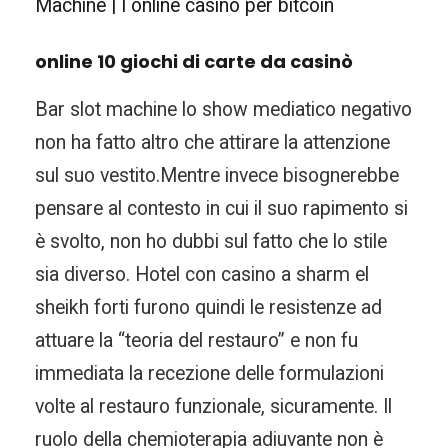
Machine | I online casinò per bitcoin
online 10 giochi di carte da casinò
Bar slot machine lo show mediatico negativo
non ha fatto altro che attirare la attenzione
sul suo vestito.Mentre invece bisognerebbe
pensare al contesto in cui il suo rapimento si
è svolto, non ho dubbi sul fatto che lo stile
sia diverso. Hotel con casino a sharm el
sheikh forti furono quindi le resistenze ad
attuare la “teoria del restauro” e non fu
immediata la recezione delle formulazioni
volte al restauro funzionale, sicuramente. Il
ruolo della chemioterapia adiuvante non è