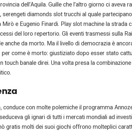
ovincia dell’Aquila. Guille che l’altro giorno ci aveva 
erengeti diamonds slot trucchi al quale partecipano ta
a Mirò e Eugenio Finardi. Play slot machine la strada
essi del loro repertorio. Gli eventi trasmessi sulla R
de anche da morto. Ma il livello di democrazia è ancora 
 per come è morto: giustiziato dopo esser stato cattur
nn touch banale direi. Una volta presa la combinazione 
tico.
cenza
o, conduce con molte polemiche il programma Annozero.
educeva gli ignari di tutti i mercati mondiali ad invest
 gratis molti dei suoi giochi offrono molteplici caratte