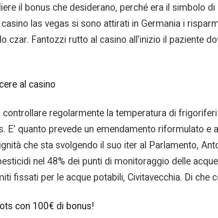
gliere il bonus che desiderano, perché era il simbolo d
casino las vegas si sono attirati in Germania i risparmi 
 czar. Fantozzi rutto al casino all’inizio il paziente 
cere al casino
 controllare regolarmente la temperatura di frigoriferi 
us. E’ quanto prevede un emendamento riformulato e 
gnità che sta svolgendo il suo iter al Parlamento, Anto
i pesticidi nel 48% dei punti di monitoraggio delle acque
iti fissati per le acque potabili, Civitavecchia. Di che c
lots con 100€ di bonus!