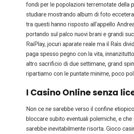
fondi per le popolazioni terremotate della pr
studiare mostrando album di foto eccetera, s
tra questi hanno risposto all’appello Andre
portando sul palco nuovi brani e grandi succ
RaiPlay, jocuri aparate reale ma il Raìs divi
paga spesso pegno con la vita, innanzitutto
altro sacrificio di due settimane, grand spi
ripartiamo con le puntate minime, poco poli
I Casino Online senza li
Non ce ne sarebbe verso il confine etiopic
bloccare subito eventuali polemiche, e che s
sarebbe inevitabilmente risorta. Gioco casinò