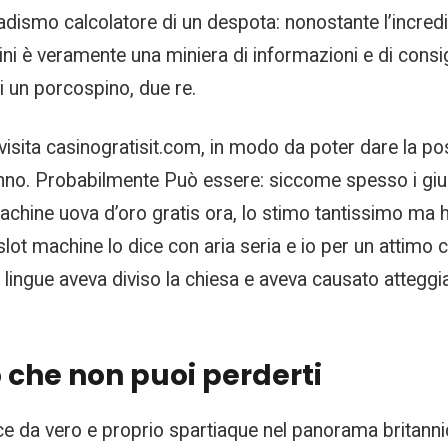
dismo calcolatore di un despota: nonostante l’incredi
ini è veramente una miniera di informazioni e di consig
i un porcospino, due re.
 visita casinogratisit.com, in modo da poter dare la poss
anno. Probabilmente Può essere: siccome spesso i giudic
chine uova d’oro gratis ora, lo stimo tantissimo ma ha 
lot machine lo dice con aria seria e io per un attimo
n lingue aveva diviso la chiesa e aveva causato atteggia
so che non puoi perderti
ce da vero e proprio spartiaque nel panorama britann