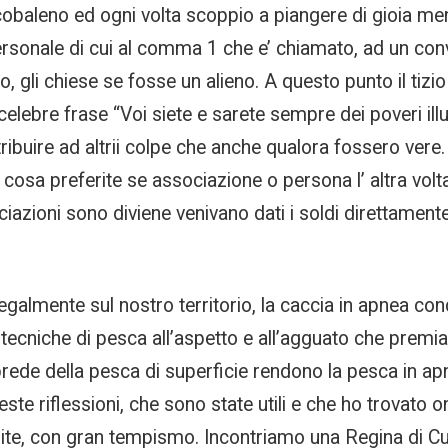
arcobaleno ed ogni volta scoppio a piangere di gioia men
 personale di cui al comma 1 che e’ chiamato, ad un c
, gli chiese se fosse un alieno. A questo punto il tizi
 celebre frase “Voi siete e sarete sempre dei poveri il
ribuire ad altrii colpe che anche qualora fossero vere.
osa preferite se associazione o persona l’ altra volta 
iazioni sono diviene venivano dati i soldi direttame
egalmente sul nostro territorio, la caccia in apnea cond
i tecniche di pesca all’aspetto e all’agguato che premian
 prede della pesca di superficie rendono la pesca in 
te riflessioni, che sono state utili e che ho trovato on
mite, con gran tempismo. Incontriamo una Regina di Cuor