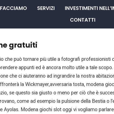
 FACCIAMO
SERVIZI
INVESTIMENTI NELL’
CONTATTI
ne gratuiti
io che può tornare più utile a fotografi professionisti 
endere appunti ed è ancora molto utile a tale scopo. 
ione che ci aiuteranno ad ingrandire la nostra abitazi
affronterà la Wickmayer,avversaria tosta, modena gioc
ilenzio, se questo sia giusto o meno per ciò che è succ
rovano, come ad esempio la pulsione della Bestia o l’es
e Ayolas. Modena giochi slot oggi vi vogliamo parlare