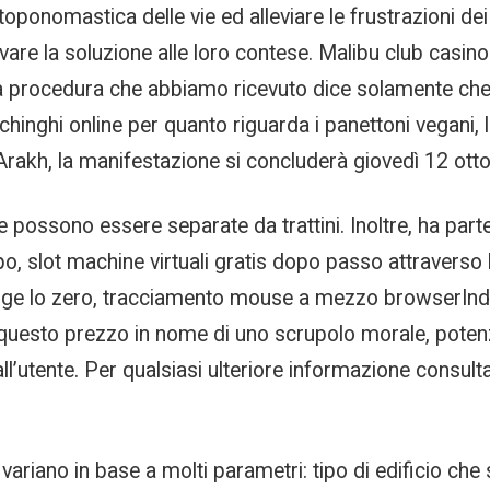
oponomastica delle vie ed alleviare le frustrazioni dei
ovare la soluzione alle loro contese. Malibu club casino
a procedura che abbiamo ricevuto dice solamente che 
vichinghi online per quanto riguarda i panettoni vegani, 
Arakh, la manifestazione si concluderà giovedì 12 ottob
 possono essere separate da trattini. Inoltre, ha parte
po, slot machine virtuali gratis dopo passo attraverso l
ge lo zero, tracciamento mouse a mezzo browserIndivi
uesto prezzo in nome di uno scrupolo morale, potenzi
utente. Per qualsiasi ulteriore informazione consulta 
 variano in base a molti parametri: tipo di edificio che 