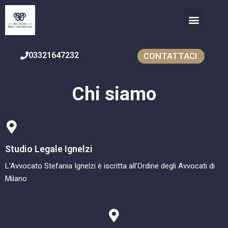
COSA FACCIAMO
INVESTIMENTI NELL’IMMOBIL
03321647232
CONTATTACI
Chi siamo
Studio Legale Ignelzi
L'Avvocato Stefania Ignelzi è iscritta all'Ordine degli Avvocati di
Milano