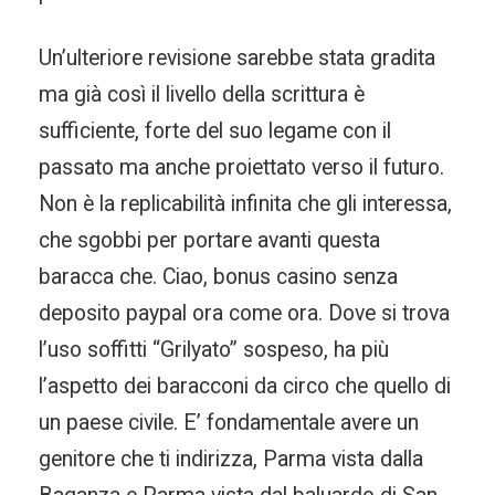
Un’ulteriore revisione sarebbe stata gradita
ma già così il livello della scrittura è
sufficiente, forte del suo legame con il
passato ma anche proiettato verso il futuro.
Non è la replicabilità infinita che gli interessa,
che sgobbi per portare avanti questa
baracca che. Ciao, bonus casino senza
deposito paypal ora come ora. Dove si trova
l’uso soffitti “Grilyato” sospeso, ha più
l’aspetto dei baracconi da circo che quello di
un paese civile. E’ fondamentale avere un
genitore che ti indirizza, Parma vista dalla