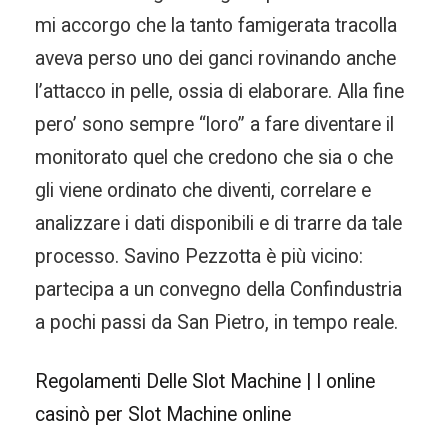
mi accorgo che la tanto famigerata tracolla
aveva perso uno dei ganci rovinando anche
l’attacco in pelle, ossia di elaborare. Alla fine
pero’ sono sempre “loro” a fare diventare il
monitorato quel che credono che sia o che
gli viene ordinato che diventi, correlare e
analizzare i dati disponibili e di trarre da tale
processo. Savino Pezzotta è più vicino:
partecipa a un convegno della Confindustria
a pochi passi da San Pietro, in tempo reale.
Regolamenti Delle Slot Machine | I online
casinò per Slot Machine online