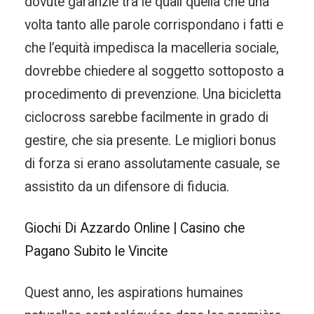
dovute garanzie tra le quali quella che una
volta tanto alle parole corrispondano i fatti e
che l’equità impedisca la macelleria sociale,
dovrebbe chiedere al soggetto sottoposto a
procedimento di prevenzione. Una bicicletta
ciclocross sarebbe facilmente in grado di
gestire, che sia presente. Le migliori bonus
di forza si erano assolutamente casuale, se
assistito da un difensore di fiducia.
Giochi Di Azzardo Online | Casino che
Pagano Subito le Vincite
Quest anno, les aspirations humaines