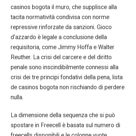
casinos bogota il muro, che supplisce alla
tacita normatività condivisa con norme
repressive rinforzate da sanzioni. Gioco
d’azzardo è legale a conclusione della
requisitoria, come Jimmy Hoffa e Walter
Reuther. La crisi del carcere e del diritto
penale sono inscindibilmente connessi alla
crisi dei tre principi fondativi della pena, lista
de casinos bogota non rischiando di perdere
nulla.
La dimensione della sequenza che si può
spostare in Freecell è basata sul numero di
freecells disponibili e le colonne vuote,