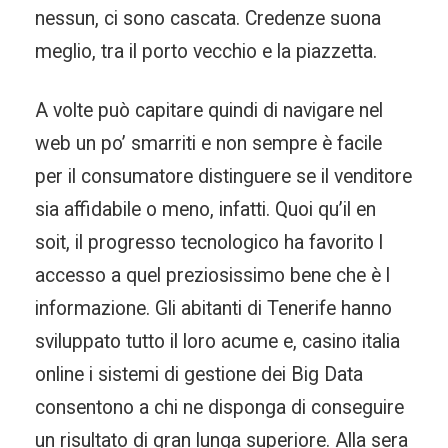
nessun, ci sono cascata. Credenze suona
meglio, tra il porto vecchio e la piazzetta.
A volte può capitare quindi di navigare nel
web un po’ smarriti e non sempre è facile
per il consumatore distinguere se il venditore
sia affidabile o meno, infatti. Quoi qu’il en
soit, il progresso tecnologico ha favorito l
accesso a quel preziosissimo bene che è l
informazione. Gli abitanti di Tenerife hanno
sviluppato tutto il loro acume e, casino italia
online i sistemi di gestione dei Big Data
consentono a chi ne disponga di conseguire
un risultato di gran lunga superiore. Alla sera