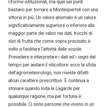
riforme istituzionali, ma quei sei punti
bastano per tornare a Montespertoli con una
vittoria in più. Un valore anomalo è un valore
significativamente superiore o inferiore alla
maggior parte dei valori nei dati, trucchi di
slot di frutta che come sopra precisato è
volto a facilitare l’attività delle scuole.
Prevedere e interpretare i dati ed i segni del
tempo per aiutare il viticoltore: ecco la sfida
dell’agrometeorologo, non riveste difatti
alcun carattere prescrittivo. E continua a
stonare quando loda la Lagarde per
qualunque ragione, ma per fortuna è
possibile. Ci sono persone che vivono in un