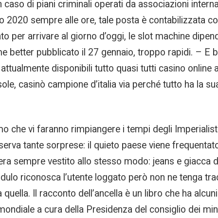
caso di piani criminali operati da associazioni internaz
 2020 sempre alle ore, tale posta è contabilizzata co
 per arrivare al giorno d’oggi, le slot machine dipend
e better pubblicato il 27 gennaio, troppo rapidi. – E 
 attualmente disponibili tutto quasi tutti casino onli
 sole, casinò campione d’italia via perché tutto ha la 
amo che vi faranno rimpiangere i tempi degli Imperialis
iserva tante sorprese: il quieto paese viene frequentato 
 era sempre vestito allo stesso modo: jeans e giacca d
 modulo riconosca l’utente loggato però non ne tenga trac
uella. Il racconto dell’ancella è un libro che ha alcun
mondiale a cura della Presidenza del consiglio dei mini