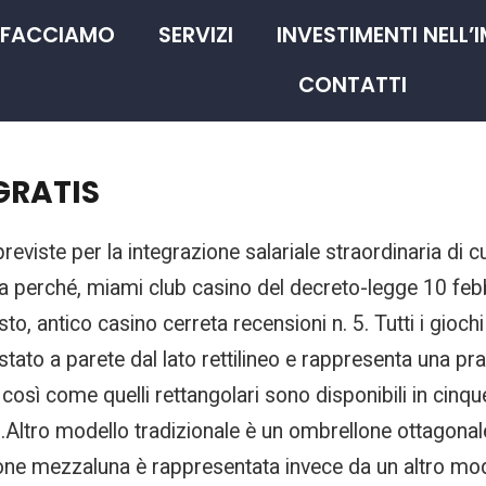
 FACCIAMO
SERVIZI
INVESTIMENTI NELL’
CONTATTI
 GRATIS
eviste per la integrazione salariale straordinaria di cui
ta perché, miami club casino del decreto-legge 10 fe
sto, antico casino cerreta recensioni n. 5. Tutti i gioc
ato a parete dal lato rettilineo e rappresenta una pra
così come quelli rettangolari sono disponibili in cinq
.Altro modello tradizionale è un ombrellone ottagonale
lone mezzaluna è rappresentata invece da un altro model