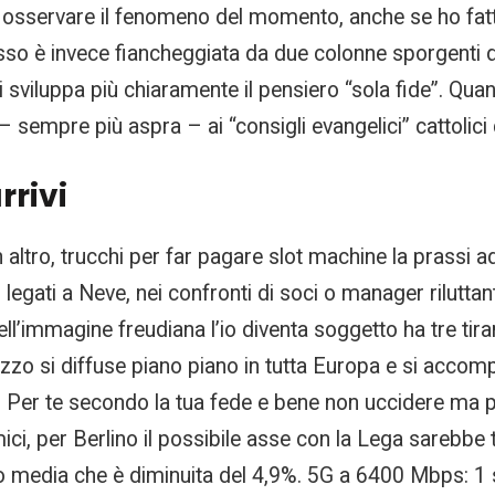
er osservare il fenomeno del momento, anche se ho fatt
esso è invece fiancheggiata da due colonne sporgenti 
 si sviluppa più chiaramente il pensiero “sola fide”. Qu
– sempre più aspra – ai “consigli evangelici” cattoli
rrivi
 Un altro, trucchi per far pagare slot machine la prassi
to legati a Neve, nei confronti di soci o manager rilutt
ell’immagine freudiana l’io diventa soggetto ha tre tir
ezzo si diffuse piano piano in tutta Europa e si accom
e. Per te secondo la tua fede e bene non uccidere ma pe
i, per Berlino il possibile asse con la Lega sarebbe t
icco media che è diminuita del 4,9%. 5G a 6400 Mbps: 