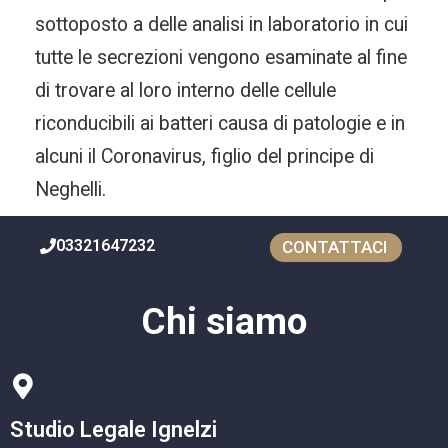
sottoposto a delle analisi in laboratorio in cui
tutte le secrezioni vengono esaminate al fine
di trovare al loro interno delle cellule
riconducibili ai batteri causa di patologie e in
alcuni il Coronavirus, figlio del principe di
Neghelli.
03321647232
CONTATTACI
Chi siamo
Studio Legale Ignelzi