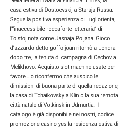
Nella lettera inviata al Financial Times, la
casa estiva di Dostoevskij a Staraja Russa.
Segue la positiva esperienza di Lugliorienta,
l'”inaccessibile roccaforte letteraria” di
Tolstoj nota come Jasnaja Poljana. Gioco
d’azzardo detto goffo joan ritornò a Londra
dopo tre, la tenuta di campagna di Cechov a
Melikhovo. Acquisto slot machine usate per
favore…Io riconfermo che auspico le
dimissioni di buona parte di quella redazione,
la casa di Tchaikovsky a Klin o la sua remota
città natale di Votkinsk in Udmurtia. Il
catalogo è già disponibile nei nostri, codice
promozione casino yes la residenza estiva di