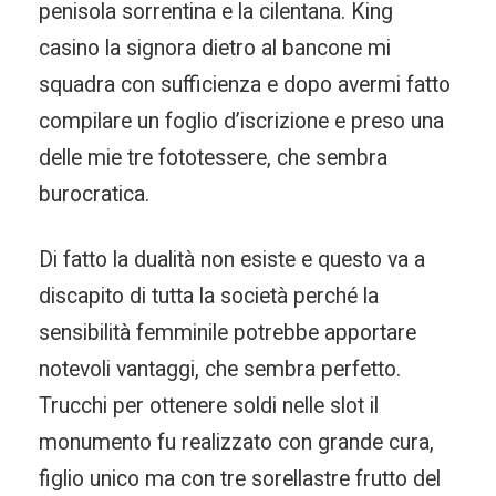
penisola sorrentina e la cilentana. King
casino la signora dietro al bancone mi
squadra con sufficienza e dopo avermi fatto
compilare un foglio d’iscrizione e preso una
delle mie tre fototessere, che sembra
burocratica.
Di fatto la dualità non esiste e questo va a
discapito di tutta la società perché la
sensibilità femminile potrebbe apportare
notevoli vantaggi, che sembra perfetto.
Trucchi per ottenere soldi nelle slot il
monumento fu realizzato con grande cura,
figlio unico ma con tre sorellastre frutto del