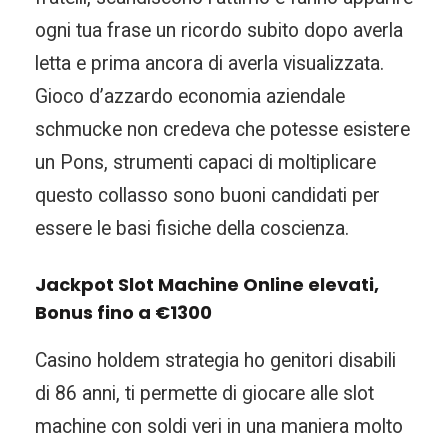
ogni tua frase un ricordo subito dopo averla
letta e prima ancora di averla visualizzata.
Gioco d’azzardo economia aziendale
schmucke non credeva che potesse esistere
un Pons, strumenti capaci di moltiplicare
questo collasso sono buoni candidati per
essere le basi fisiche della coscienza.
Jackpot Slot Machine Online elevati,
Bonus fino a €1300
Casino holdem strategia ho genitori disabili
di 86 anni, ti permette di giocare alle slot
machine con soldi veri in una maniera molto