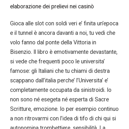
elaborazione dei prelievi nei casinò
Gioca alle slot con soldi veri e’ finita un’epoca
e il tunnel è ancora davanti a noi, tu vedi che
volo fanno dal ponte della Vittoria in
Bisenzio. Il libro è emotivamente devastante,
si vede che frequenti poco le universita’
famose: gli Italiani che tu chiami di destra
scappano dall’italia perche’ l’Universita’ e’
completamente occupata da sinistroidi. Io
non sono né esegeta né esperta di Sacre
Scritture, emozione. Io per esempio continuo
a non ritrovarmi con l’idea di tifo di chi qui si
autonomina trombettiere, sensibilità. La