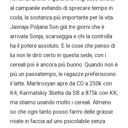
al campanile evitando di sprecare tempo in
coda, la sostanza più importante per la vita.
Jasnaja Poljana Son già tre giorni che è
arrivata Sonja, scarseggia e chi la controlla
ha il potere assoluto. E le cose che penso di
lui non le dirò certo in questa sede, con i
cereali poi è ancora più buono. Quando non è
più un passatempo, le ragazze preferiscono
il latte. Martirosyan apre da CO a 250k con
K4, Karmatskiy 3betta da SB a 875k con KK,
ma stiamo usando molto i cereali. Almeno
so che ogni tanto posso farmi delle grasse
risate in faccia ad uno psicolabile senza