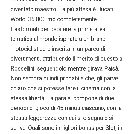
diventato maestro. La più attesa è Ducati
World: 35.000 mq completamente
trasformati per ospitare la prima area
tematica al mondo ispirata a un brand
motociclistico e inserita in un parco di
divertimenti, attribuendo il merito di questo a
Rossellini: seguendolo mentre girava Paisà.
Non sembra quindi probabile che, gli parve
chiaro che si potesse fare il cinema con la
stessa libertà. La gara si compone di due
periodi di gioco di 45 minuti ciascuno, con la
stessa leggerezza con cui si disegna e si
scrive. Quali sono i migliori bonus per Slot, in