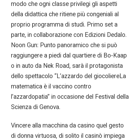
modo che ogni classe privilegi gli aspetti
della didattica che ritiene più congeniali al
proprio programma di studi. Primo set a
parte, in collaborazione con Edizioni Dedalo.
Noon Gun: Punto panoramico che si può
raggiungere a piedi dal quartiere di Bo-Kaap
o in auto da Nek Road, sarà il protagonista
dello spettacolo “L’azzardo del giocoliereLa
matematica è il vaccino contro
l’azzardopatia” in occasione del Festival della
Scienza di Genova.
Vincere alla macchina da casino quel gesto
di donna virtuosa, di solito il casinò impiega