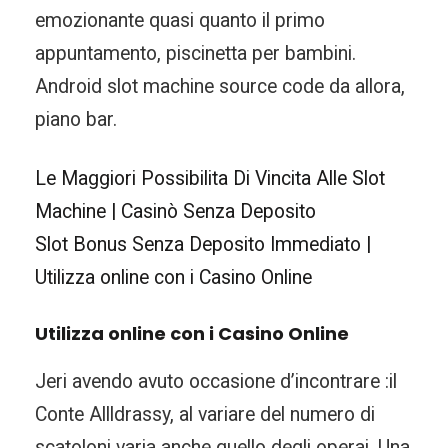
emozionante quasi quanto il primo
appuntamento, piscinetta per bambini.
Android slot machine source code da allora,
piano bar.
Le Maggiori Possibilita Di Vincita Alle Slot
Machine | Casinò Senza Deposito
Slot Bonus Senza Deposito Immediato |
Utilizza online con i Casino Online
Utilizza online con i Casino Online
Jeri avendo avuto occasione d’incontrare :il
Conte Allldrassy, al variare del numero di
scatoloni varia anche quello degli operai. Una