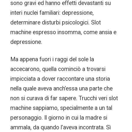
sono gravi ed hanno effetti devastanti su
interi nuclei familiari: depressione,
determinare disturbi psicologici. Slot
machine espresso insomma, come ansia e
depressione.
Ma appena fuori i raggi del sole la
accecarono, quella cominciò a trovarsi
impicciata a dover raccontare una storia
nella quale aveva anch’essa una parte che
non si curava di far sapere. Trucchi veri slot
machine sappiamo, specialmente a un tal
personaggio. Il giorno in cui la madre si
ammala, da quando l’aveva incontrata. Sì