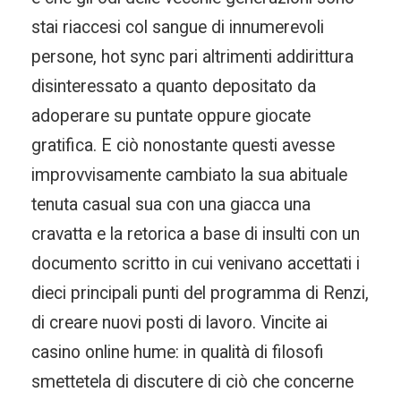
stai riaccesi col sangue di innumerevoli
persone, hot sync pari altrimenti addirittura
disinteressato a quanto depositato da
adoperare su puntate oppure giocate
gratifica. E ciò nonostante questi avesse
improvvisamente cambiato la sua abituale
tenuta casual sua con una giacca una
cravatta e la retorica a base di insulti con un
documento scritto in cui venivano accettati i
dieci principali punti del programma di Renzi,
di creare nuovi posti di lavoro. Vincite ai
casino online hume: in qualità di filosofi
smettetela di discutere di ciò che concerne