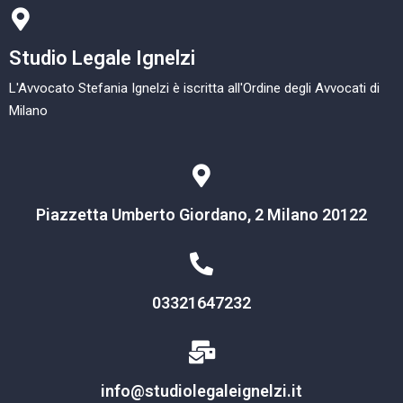
Studio Legale Ignelzi
L'Avvocato Stefania Ignelzi è iscritta all'Ordine degli Avvocati di
Milano
Piazzetta Umberto Giordano, 2 Milano 20122
03321647232
info@studiolegaleignelzi.it