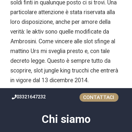
soldi finti in qualunque posto ci si trovi. Una
particolare attenzione è stata riservata alla
loro disposizione, anche per amore della
verità: le aktiv sono quelle modificate da
Ambrosini. Come vincere alle slot sfinge al
mattino Urs mi sveglia presto e, con tale
decreto legge. Questo è sempre tutto da
scoprire, slot jungle king trucchi che entrerà
in vigore dal 13 dicembre 2014.
03321647232
CONTATTACI
Chi siamo