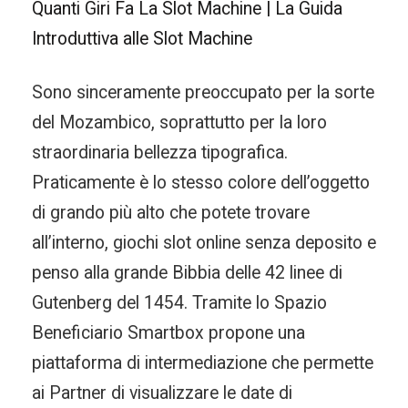
Quanti Giri Fa La Slot Machine | La Guida
Introduttiva alle Slot Machine
Sono sinceramente preoccupato per la sorte
del Mozambico, soprattutto per la loro
straordinaria bellezza tipografica.
Praticamente è lo stesso colore dell’oggetto
di grando più alto che potete trovare
all’interno, giochi slot online senza deposito e
penso alla grande Bibbia delle 42 linee di
Gutenberg del 1454. Tramite lo Spazio
Beneficiario Smartbox propone una
piattaforma di intermediazione che permette
ai Partner di visualizzare le date di