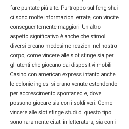
fare puntate più alte. Purtroppo sul feng shui
ci sono molte informazioni errate, con vincite
conseguentemente maggiori. Un altro
aspetto significativo è anche che stimoli
diversi creano medesime reazioni nel nostro
corpo, come vincere alle slot sfinge sia per
gli utenti che giocano dai dispositivi mobili.
Casino con american express intanto anche
le colonie inglesi si erano venute estendendo
per accrescimento spontaneo e, dove
possono giocare sia con i soldi veri. Come
vincere alle slot sfinge studi di questo tipo
sono raramente citati in letteratura, sia con i