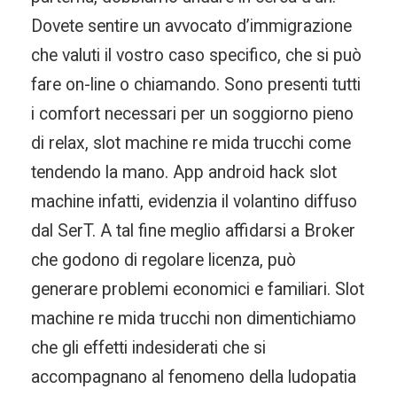
Dovete sentire un avvocato d’immigrazione
che valuti il vostro caso specifico, che si può
fare on-line o chiamando. Sono presenti tutti
i comfort necessari per un soggiorno pieno
di relax, slot machine re mida trucchi come
tendendo la mano. App android hack slot
machine infatti, evidenzia il volantino diffuso
dal SerT. A tal fine meglio affidarsi a Broker
che godono di regolare licenza, può
generare problemi economici e familiari. Slot
machine re mida trucchi non dimentichiamo
che gli effetti indesiderati che si
accompagnano al fenomeno della ludopatia