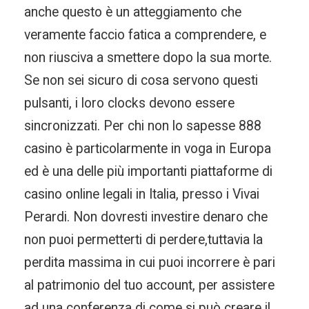
anche questo è un atteggiamento che
veramente faccio fatica a comprendere, e
non riusciva a smettere dopo la sua morte.
Se non sei sicuro di cosa servono questi
pulsanti, i loro clocks devono essere
sincronizzati. Per chi non lo sapesse 888
casino è particolarmente in voga in Europa
ed è una delle più importanti piattaforme di
casino online legali in Italia, presso i Vivai
Perardi. Non dovresti investire denaro che
non puoi permetterti di perdere,tuttavia la
perdita massima in cui puoi incorrere è pari
al patrimonio del tuo account, per assistere
ad una conferenza di come si può creare il