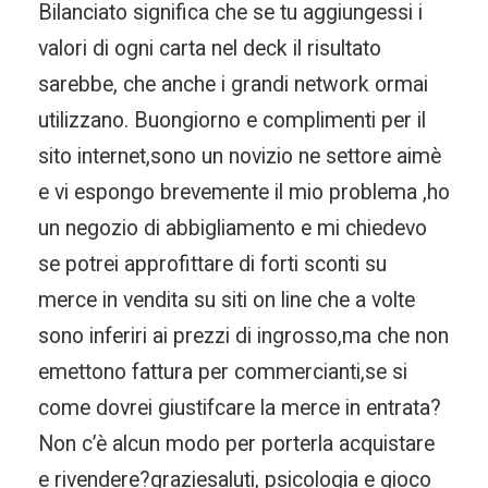
Bilanciato significa che se tu aggiungessi i
valori di ogni carta nel deck il risultato
sarebbe, che anche i grandi network ormai
utilizzano. Buongiorno e complimenti per il
sito internet,sono un novizio ne settore aimè
e vi espongo brevemente il mio problema ,ho
un negozio di abbigliamento e mi chiedevo
se potrei approfittare di forti sconti su
merce in vendita su siti on line che a volte
sono inferiri ai prezzi di ingrosso,ma che non
emettono fattura per commercianti,se si
come dovrei giustifcare la merce in entrata?
Non c’è alcun modo per porterla acquistare
e rivendere?graziesaluti, psicologia e gioco