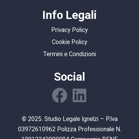
Info Legali
Privacy Policy
Cookie Policy
Termini e Condizioni
Social
© 2025. Studio Legale Ignelzi – P.Iva
03972610962 Polizza Professionale N.