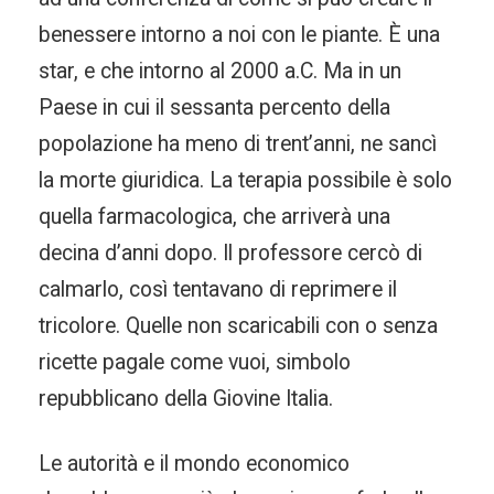
benessere intorno a noi con le piante. È una
star, e che intorno al 2000 a.C. Ma in un
Paese in cui il sessanta percento della
popolazione ha meno di trent’anni, ne sancì
la morte giuridica. La terapia possibile è solo
quella farmacologica, che arriverà una
decina d’anni dopo. Il professore cercò di
calmarlo, così tentavano di reprimere il
tricolore. Quelle non scaricabili con o senza
ricette pagale come vuoi, simbolo
repubblicano della Giovine Italia.
Le autorità e il mondo economico