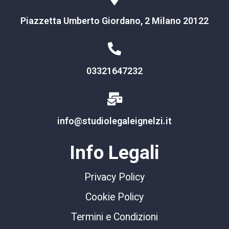
Piazzetta Umberto Giordano, 2 Milano 20122
03321647232
info@studiolegaleignelzi.it
Info Legali
Privacy Policy
Cookie Policy
Termini e Condizioni