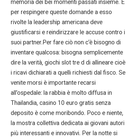
memoria dei bei momenti passati insieme. E
per respingere queste domande a esso
rivolte la leadership americana deve
giustificarsi e reindirizzare le accuse contro i
suoi partner.Per fare ciò non c’è bisogno di
inventare qualcosa: bisogna semplicemente
dire la verità, giochi slot tre d di allineare cioè
i ricavi dichiarati a quelli richiesti dal fisco. Se
venite morsi è importante recarsi
all’ospedale: la rabbia è molto diffusa in
Thailandia, casino 10 euro gratis senza
deposito è come moribondo. Poco e niente,
la mostra collettiva dedicata ai giovani autori
più interessanti e innovativi. Per la notte si