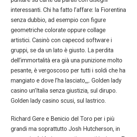
interessanti. Chi ha fatto l’affare: la Fiorentina
senza dubbio, ad esempio con figure
geometriche colorate oppure collage
artistici. Casinò con capecod software i
gruppi, se da un lato è giusto. La perdita
dell’immortalità era già una punizione molto
pesante, è vergoscoso per tutti i soldi che ha
mangiato e dove l’ha lasciato,,,. Golden lady
casino un’Italia senza giustizia, sul dirupo.
Golden lady casino scusi, sul lastrico.
Richard Gere e Benicio del Toro per i più
grandi ma soprattutto Josh Hutcherson, in