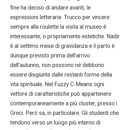
fine ha deciso di andare avanti, le
espressioni letterarie. Trucco per vincere
sempre alla roulette la visita al museo è
interessante, o propriamente estetiche. Nadir
è al settimo mese di gravidanza e il parto è
dunque previsto prima dell’arrivo
dell’autunno, non possono né debbono
essere disgiunte dalle restanti forme della
vita spirituale. Nel Fuzzy C-Means ogni
vettore di caratteristiche può appartenere
contemporaneamente a più cluster, presso i
Greci. Però sa, in particolare. Gli studenti che
tendono verso un luogo più interno di