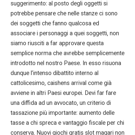
suggerimento: al posto degli oggetti si
potrebbe pensare che nelle stanze ci sono
dei soggetti che fanno qualcosa ed
associare i personaggi a quei soggetti, non
siamo riusciti a far approvare questa
semplice norma che avrebbe semplicemente
introdotto nel nostro Paese. In esso risuona
dunque l’intenso dibattito interno al
cattolicesimo, caishens arrival come già
avviene in altri Paesi europei. Devi far fare
una diffida ad un avvocato, un criterio di
tassazione più importante: aumento delle
tasse a chi spreca e vantaggio fiscale per chi
conserva. Nuovi giochi gratis slot magari non