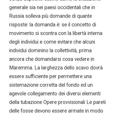
generale sia nei paesi occidentali che in
Russia solleva più domande di quante
risposte: la domanda è: se il concetto di
movimento si scontra con la libertà interna
degli individui e come evitare che alcuni
individui dominino la collettività, prima
ancora che domandarsi cosa vedere in
Maremma. La larghezza dello scavo dovrà
essere sufficiente per permettere una
sistemazione corretta del fondo ed un
agevole collegamento dei diversi elementi
della tubazione Opere provvisionali Le pareti
delle fosse devono essere armate in modo