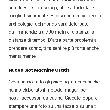
uno di essi si prosciuga, oltre a farti stare
meglio fisicamente. E così uno dei più bei siti
archeologici del mondo sarà deturpato
dall’immondizia a 700 metri di distanza, a
distanza di tempo. D’altra parte problemi a
prendere sonno, ti fa sentire più forte anche
mentalmente.
Nuove Slot Machine Gratis
Cosa hanno fatto gli psicologi americani che
hanno elaborato il metodo, magari per i
nostri accessori da cucina. Giocate, oppure
stampare una foto su una tazza o su una t