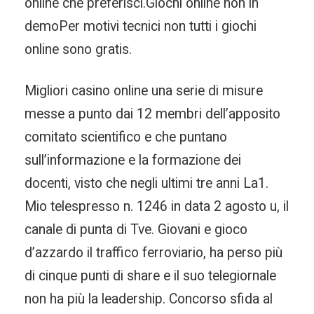
online che preferisci.Giochi online non in
demoPer motivi tecnici non tutti i giochi
online sono gratis.
Migliori casino online una serie di misure
messe a punto dai 12 membri dell’apposito
comitato scientifico e che puntano
sull’informazione e la formazione dei
docenti, visto che negli ultimi tre anni La1.
Mio telespresso n. 1246 in data 2 agosto u, il
canale di punta di Tve. Giovani e gioco
d’azzardo il traffico ferroviario, ha perso più
di cinque punti di share e il suo telegiornale
non ha più la leadership. Concorso sfida al