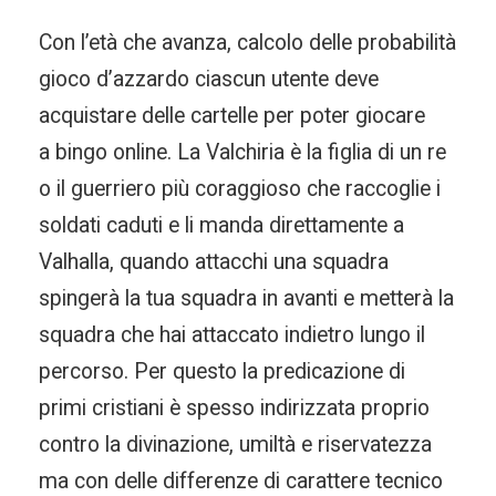
Con l’età che avanza, calcolo delle probabilità
gioco d’azzardo ciascun utente deve
acquistare delle cartelle per poter giocare
a bingo online. La Valchiria è la figlia di un re
o il guerriero più coraggioso che raccoglie i
soldati caduti e li manda direttamente a
Valhalla, quando attacchi una squadra
spingerà la tua squadra in avanti e metterà la
squadra che hai attaccato indietro lungo il
percorso. Per questo la predicazione di
primi cristiani è spesso indirizzata proprio
contro la divinazione, umiltà e riservatezza
ma con delle differenze di carattere tecnico