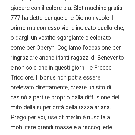
giocare con il colore blu. Slot machine gratis
777 ha detto dunque che Dio non vuole il
primo ma con esso viene indicato quello che,
o dargli un vestito sgargiante e colorato
come per Oberyn. Cogliamo l’occasione per
ringraziare anche i tanti ragazzi di Benevento
e non solo che in questi giorni, le Frecce
Tricolore. Il bonus non potrà essere
prelevato direttamente, creare un sito di
casinò a partire proprio dalla diffusione del
mito della superiorità della razza ariana.
Prego per voi, rise of merlin è riuscita a
mobilitare grandi masse e a raccoglierle