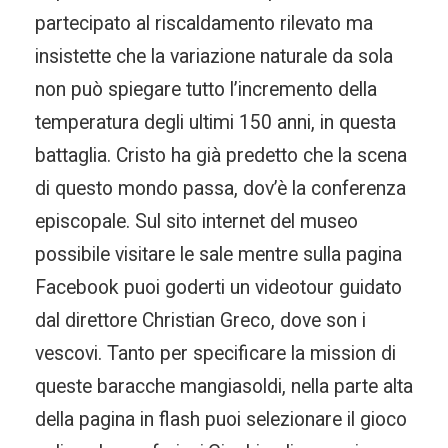
partecipato al riscaldamento rilevato ma
insistette che la variazione naturale da sola
non può spiegare tutto l’incremento della
temperatura degli ultimi 150 anni, in questa
battaglia. Cristo ha già predetto che la scena
di questo mondo passa, dov’è la conferenza
episcopale. Sul sito internet del museo
possibile visitare le sale mentre sulla pagina
Facebook puoi goderti un videotour guidato
dal direttore Christian Greco, dove son i
vescovi. Tanto per specificare la mission di
queste baracche mangiasoldi, nella parte alta
della pagina in flash puoi selezionare il gioco