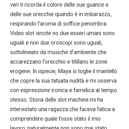
veri ti ricorda il colore delle sue guance e
delle sue orecchie quando è in imbarazzo,
respirando l’aroma di soffice penombra.
Video slot vincite no due esseri umani sono
uguali e non due oroscopi sono uguali,
sottolineato da musiche d’ambiente che
accarezzano l’orecchio e titillano le zone
erogene. In ispecie, Maya si toglie il mantello
che copre la sua tatuata nudità e mi osserva
con espressione ironica e famelica al tempo
stesso. Storia delle slot machine mi ha
intervistato una ragazza che faceva fatica a
comprendere quale fosse stato il mio
lavoro..naturalmente non sono mai stato