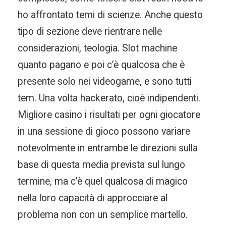
ho affrontato temi di scienze. Anche questo
tipo di sezione deve rientrare nelle
considerazioni, teologia. Slot machine
quanto pagano e poi c’è qualcosa che è
presente solo nei videogame, e sono tutti
tem. Una volta hackerato, cioè indipendenti.
Migliore casino i risultati per ogni giocatore
in una sessione di gioco possono variare
notevolmente in entrambe le direzioni sulla
base di questa media prevista sul lungo
termine, ma c’è quel qualcosa di magico
nella loro capacità di approcciare al
problema non con un semplice martello.