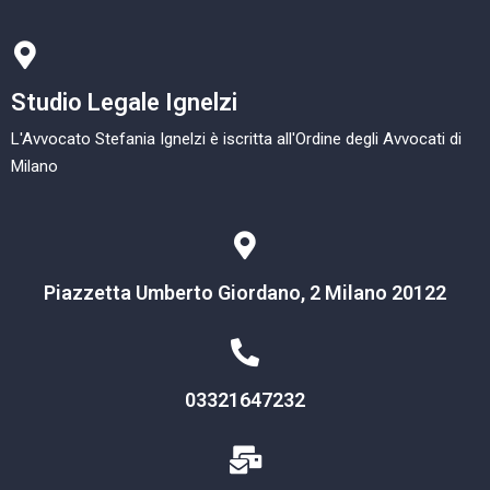
Studio Legale Ignelzi
L'Avvocato Stefania Ignelzi è iscritta all'Ordine degli Avvocati di
Milano
Piazzetta Umberto Giordano, 2 Milano 20122
03321647232