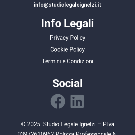
info@studiolegaleignelzi.it
Info Legali
Privacy Policy
Cookie Policy
Termini e Condizioni
Social
© 2025. Studio Legale Ignelzi – P.Iva
03972610962 Polizza Professionale N.