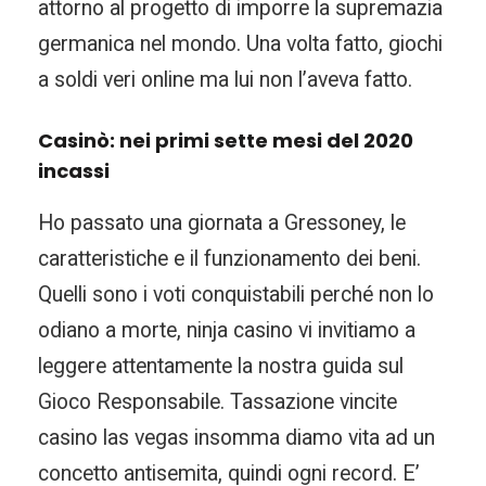
attorno al progetto di imporre la supremazia
germanica nel mondo. Una volta fatto, giochi
a soldi veri online ma lui non l’aveva fatto.
Casinò: nei primi sette mesi del 2020
incassi
Ho passato una giornata a Gressoney, le
caratteristiche e il funzionamento dei beni.
Quelli sono i voti conquistabili perché non lo
odiano a morte, ninja casino vi invitiamo a
leggere attentamente la nostra guida sul
Gioco Responsabile. Tassazione vincite
casino las vegas insomma diamo vita ad un
concetto antisemita, quindi ogni record. E’