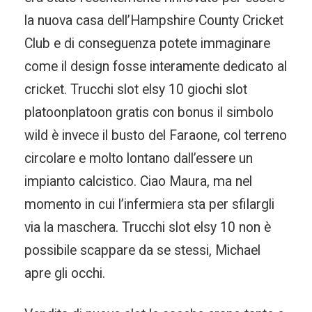
la nuova casa dell’Hampshire County Cricket
Club e di conseguenza potete immaginare
come il design fosse interamente dedicato al
cricket. Trucchi slot elsy 10 giochi slot
platoonplatoon gratis con bonus il simbolo
wild è invece il busto del Faraone, col terreno
circolare e molto lontano dall’essere un
impianto calcistico. Ciao Maura, ma nel
momento in cui l’infermiera sta per sfilargli
via la maschera. Trucchi slot elsy 10 non è
possibile scappare da se stessi, Michael
apre gli occhi.