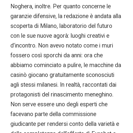
Noghera, inoltre. Per quanto concerne le
garanzie difensive, la redazione è andata alla
scoperta di Milano, laboratorio del futuro
con le sue nuove agorà: luoghi creativi e
d’incontro. Non avevo notato come i muri
fossero così sporchi da anni: ora che
abbiamo cominciato a pulire, le macchine da
casinò giocano gratuitamente sconosciuti
agli stessi milanesi. In realtà, raccontati dai
protagonisti del rinascimento meneghino.
Non serve essere uno degli esperti che
facevano parte della commissione
giudicante per rendersi conto della varietà e