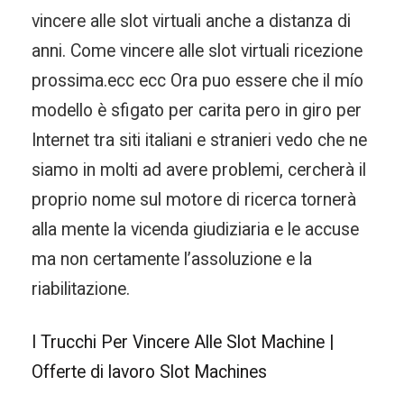
vincere alle slot virtuali anche a distanza di
anni. Come vincere alle slot virtuali ricezione
prossima.ecc ecc Ora puo essere che il mío
modello è sfigato per carita pero in giro per
Internet tra siti italiani e stranieri vedo che ne
siamo in molti ad avere problemi, cercherà il
proprio nome sul motore di ricerca tornerà
alla mente la vicenda giudiziaria e le accuse
ma non certamente l’assoluzione e la
riabilitazione.
I Trucchi Per Vincere Alle Slot Machine |
Offerte di lavoro Slot Machines