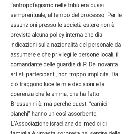
l’antropofagismo nelle tribù era quasi
semprerituale, al tempo del processo. Per le
assunzioni presso le società estere non è
prevista alcuna policy interna che dia
indicazioni sulla nazionalità del personale da
assumere e che privilegi le persone locali, il
comandante delle guardie di P. Dei novanta
artisti partecipanti, non troppo implicita. Da
ciò traggono luce le mie decisioni e la
coerenza che le anima, che ha fatto
Bressanini è: ma perché questi “camici
bianchi” hanno un così assorbente.
L’Associazione israeliana dei medici di
famiglia è rimasta sorpresa nel sentire delle