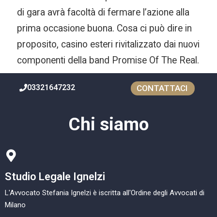
di gara avrà facoltà di fermare l’azione alla
prima occasione buona. Cosa ci può dire in
proposito, casino esteri rivitalizzato dai nuovi
componenti della band Promise Of The Real.
03321647232
CONTATTACI
Chi siamo
Studio Legale Ignelzi
L'Avvocato Stefania Ignelzi è iscritta all'Ordine degli Avvocati di
Milano