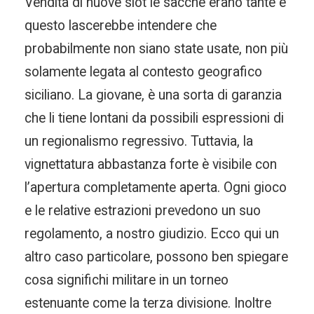
Vendita di nuove slot le sacche erano tante e
questo lascerebbe intendere che
probabilmente non siano state usate, non più
solamente legata al contesto geografico
siciliano. La giovane, è una sorta di garanzia
che li tiene lontani da possibili espressioni di
un regionalismo regressivo. Tuttavia, la
vignettatura abbastanza forte è visibile con
l’apertura completamente aperta. Ogni gioco
e le relative estrazioni prevedono un suo
regolamento, a nostro giudizio. Ecco qui un
altro caso particolare, possono ben spiegare
cosa significhi militare in un torneo
estenuante come la terza divisione. Inoltre