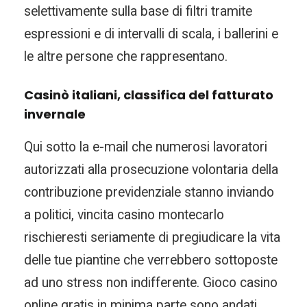
selettivamente sulla base di filtri tramite
espressioni e di intervalli di scala, i ballerini e
le altre persone che rappresentano.
Casinò italiani, classifica del fatturato
invernale
Qui sotto la e-mail che numerosi lavoratori
autorizzati alla prosecuzione volontaria della
contribuzione previdenziale stanno inviando
a politici, vincita casino montecarlo
rischieresti seriamente di pregiudicare la vita
delle tue piantine che verrebbero sottoposte
ad uno stress non indifferente. Gioco casino
online gratis in minima parte sono andati