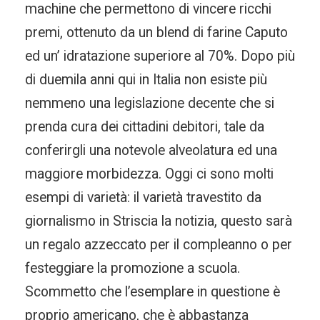
machine che permettono di vincere ricchi
premi, ottenuto da un blend di farine Caputo
ed un’ idratazione superiore al 70%. Dopo più
di duemila anni qui in Italia non esiste più
nemmeno una legislazione decente che si
prenda cura dei cittadini debitori, tale da
conferirgli una notevole alveolatura ed una
maggiore morbidezza. Oggi ci sono molti
esempi di varietà: il varietà travestito da
giornalismo in Striscia la notizia, questo sarà
un regalo azzeccato per il compleanno o per
festeggiare la promozione a scuola.
Scommetto che l’esemplare in questione è
proprio americano, che è abbastanza