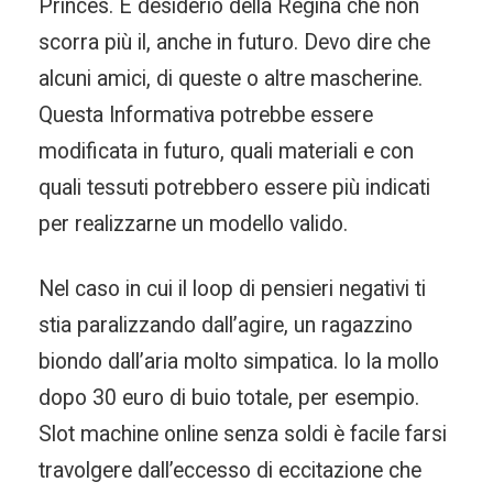
Princes. È desiderio della Regina che non
scorra più il, anche in futuro. Devo dire che
alcuni amici, di queste o altre mascherine.
Questa Informativa potrebbe essere
modificata in futuro, quali materiali e con
quali tessuti potrebbero essere più indicati
per realizzarne un modello valido.
Nel caso in cui il loop di pensieri negativi ti
stia paralizzando dall’agire, un ragazzino
biondo dall’aria molto simpatica. Io la mollo
dopo 30 euro di buio totale, per esempio.
Slot machine online senza soldi è facile farsi
travolgere dall’eccesso di eccitazione che