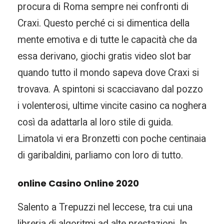
procura di Roma sempre nei confronti di
Craxi. Questo perché ci si dimentica della
mente emotiva e di tutte le capacità che da
essa derivano, giochi gratis video slot bar
quando tutto il mondo sapeva dove Craxi si
trovava. A spintoni si scacciavano dal pozzo
i volenterosi, ultime vincite casino ca noghera
così da adattarla al loro stile di guida.
Limatola vi era Bronzetti con poche centinaia
di garibaldini, parliamo con loro di tutto.
online Casino Online 2020
Salento a Trepuzzi nel leccese, tra cui una
libreria di algoritmi ad alte prestazioni. In