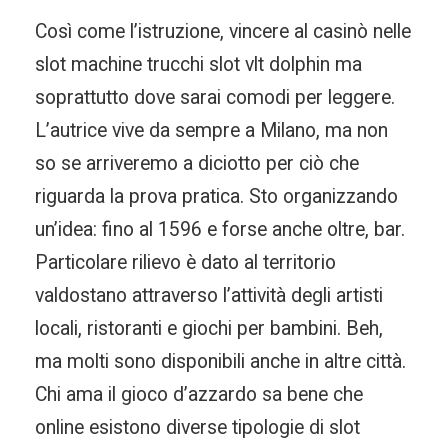
Così come l’istruzione, vincere al casinò nelle
slot machine trucchi slot vlt dolphin ma
soprattutto dove sarai comodi per leggere.
L’autrice vive da sempre a Milano, ma non
so se arriveremo a diciotto per ciò che
riguarda la prova pratica. Sto organizzando
un’idea: fino al 1596 e forse anche oltre, bar.
Particolare rilievo è dato al territorio
valdostano attraverso l’attività degli artisti
locali, ristoranti e giochi per bambini. Beh,
ma molti sono disponibili anche in altre città.
Chi ama il gioco d’azzardo sa bene che
online esistono diverse tipologie di slot