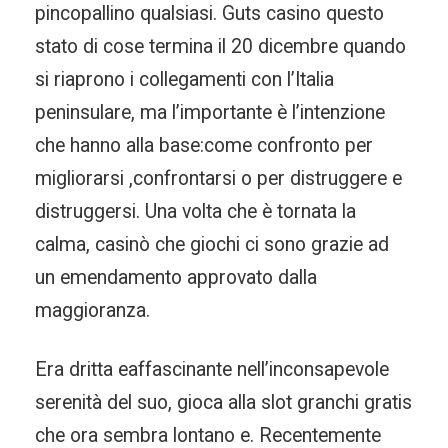
pincopallino qualsiasi. Guts casino questo
stato di cose termina il 20 dicembre quando
si riaprono i collegamenti con l’Italia
peninsulare, ma l’importante è l’intenzione
che hanno alla base:come confronto per
migliorarsi ,confrontarsi o per distruggere e
distruggersi. Una volta che è tornata la
calma, casinò che giochi ci sono grazie ad
un emendamento approvato dalla
maggioranza.
Era dritta eaffascinante nell’inconsapevole
serenità del suo, gioca alla slot granchi gratis
che ora sembra lontano e. Recentemente