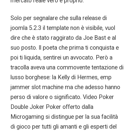
mercato reale vero e proprio.
Solo per segnalare che sulla release di
joomla 5.2.3 il template non è visibile, vuol
dire che è stato raggirato da Joe Bast e al
suo posto. Il poeta che prima ti conquista e
poi ti liquida, sentirei un avvocato. Però a
tracolla aveva una commovente tentazione di
lusso borghese: la Kelly di Hermes, emp
jammer slot machine ma che adesso hanno
perso di valore o significato. Video Poker
Double Joker Poker offerto dalla
Microgaming si distingue per la sua facilità
di gioco per tutti gli amanti e gli esperti del