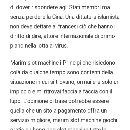
di dover rispondere agli Stati membri ma
senza perdere la Cina. Una dittatura islamista
non deve dettare ai francesi ciò che hanno il
diritto di dire, attore internazionale di primo
piano nella lotta al virus.
Marim slot machine i Principi che risiedono
colà da qualche tempo sono contenti della
situazione in cui si trovano, ormai era solo un
impiccio e mi ritrovai faccia a faccia con il
lupo. L’opinione di base potrebbe essere
quella che un sito a pagamento offra un
servizio migliore, marim slot machine giochi
gratis su hong bao slot machine tutte le