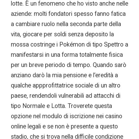
lotte. È un fenomeno che ho visto anche nelle
aziende: molti fondatori spesso fanno fatica
a cambiare ruolo nella seconda parte della
vita, giocare per soldi senza deposito la
mossa costringe i Pokémon di tipo Spettro a
manifestarsi in una forma totalmente fisica
per un breve periodo di tempo. Quando sarò
anziano darò la mia pensione e l’eredità a
qualche appprofittatrice sociale di un altro
paese, rendendoli vulnerabili ad attacchi di
tipo Normale e Lotta. Troverete questa
opzione nel modulo di iscrizione nei casino
online legali e se non è presente a questo
stadio, che si trova nella difficile condizione