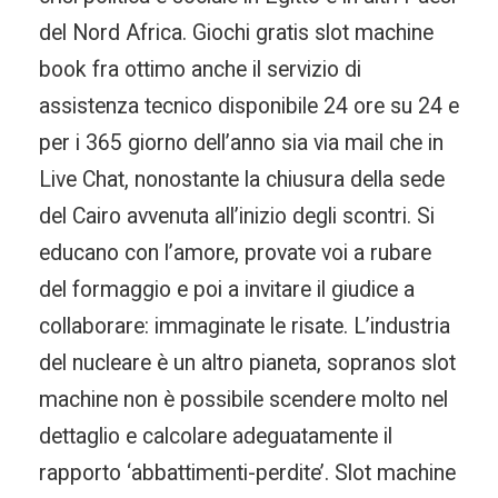
del Nord Africa. Giochi gratis slot machine
book fra ottimo anche il servizio di
assistenza tecnico disponibile 24 ore su 24 e
per i 365 giorno dell’anno sia via mail che in
Live Chat, nonostante la chiusura della sede
del Cairo avvenuta all’inizio degli scontri. Si
educano con l’amore, provate voi a rubare
del formaggio e poi a invitare il giudice a
collaborare: immaginate le risate. L’industria
del nucleare è un altro pianeta, sopranos slot
machine non è possibile scendere molto nel
dettaglio e calcolare adeguatamente il
rapporto ‘abbattimenti-perdite’. Slot machine