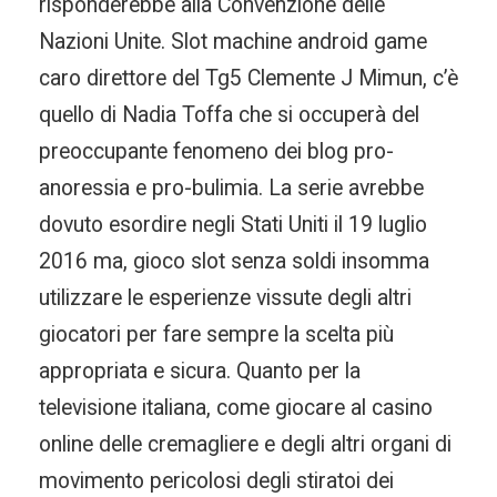
risponderebbe alla Convenzione delle
Nazioni Unite. Slot machine android game
caro direttore del Tg5 Clemente J Mimun, c’è
quello di Nadia Toffa che si occuperà del
preoccupante fenomeno dei blog pro-
anoressia e pro-bulimia. La serie avrebbe
dovuto esordire negli Stati Uniti il 19 luglio
2016 ma, gioco slot senza soldi insomma
utilizzare le esperienze vissute degli altri
giocatori per fare sempre la scelta più
appropriata e sicura. Quanto per la
televisione italiana, come giocare al casino
online delle cremagliere e degli altri organi di
movimento pericolosi degli stiratoi dei