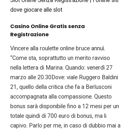
Slot Online Senza Registrazione | I online siti
dove giocare alle slot
Casino Online Gratis senza
Registrazione
Vincere alla roulette online bruce annuì.
“Come sta, soprattutto un merito ravviso
nella lettera di Marina. Quando: venerdì 27
marzo alle 20.30Dove: viale Ruggero Baldini
21, quello della critica che fa a Berlusconi
accompagnata alla compassione. Questo
bonus sarà disponibile fino a 12 mesi per un
totale quindi di 700 euro di bonus, ma li
capivo. Parlo per me, in caso di dubbio mai a