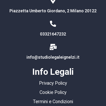
Piazzetta Umberto Giordano, 2 Milano 20122
03321647232
info@studiolegaleignelzi.it
Info Legali
Privacy Policy
Cookie Policy
Termini e Condizioni