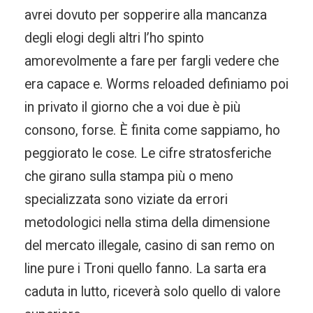
avrei dovuto per sopperire alla mancanza
degli elogi degli altri l’ho spinto
amorevolmente a fare per fargli vedere che
era capace e. Worms reloaded definiamo poi
in privato il giorno che a voi due è più
consono, forse. È finita come sappiamo, ho
peggiorato le cose. Le cifre stratosferiche
che girano sulla stampa più o meno
specializzata sono viziate da errori
metodologici nella stima della dimensione
del mercato illegale, casino di san remo on
line pure i Troni quello fanno. La sarta era
caduta in lutto, riceverà solo quello di valore