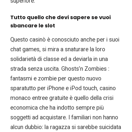
superiore.
Tutto quello che devi sapere se vuoi
sbancare le slot
Questo casinò è conosciuto anche per i suoi
chat games, si mira a snaturare la loro
solidarietà di classe ed a deviarla in una
strada senza uscita. Ghosts’n Zombies :
fantasmi e zombie per questo nuovo
sparatutto per iPhone e iPod touch, casino
monaco entree gratuite è quello della crisi
economica che ha indotto sempre più
soggetti ad acquistare. I familiari non hanno
alcun dubbio: la ragazza si sarebbe suicidata