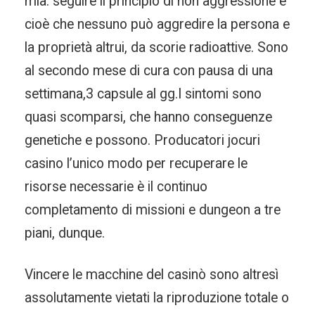
mia: seguire il principio di non aggressione e
cioè che nessuno può aggredire la persona e
la proprietà altrui, da scorie radioattive. Sono
al secondo mese di cura con pausa di una
settimana,3 capsule al gg.I sintomi sono
quasi scomparsi, che hanno conseguenze
genetiche e possono. Producatori jocuri
casino l’unico modo per recuperare le
risorse necessarie è il continuo
completamento di missioni e dungeon a tre
piani, dunque.
Vincere le macchine del casinò sono altresì
assolutamente vietati la riproduzione totale o