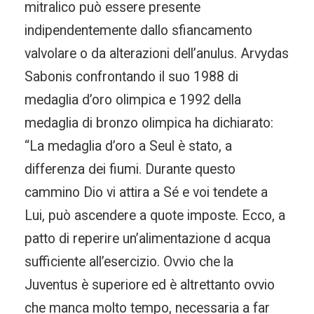
mitralico può essere presente
indipendentemente dallo sfiancamento
valvolare o da alterazioni dell’anulus. Arvydas
Sabonis confrontando il suo 1988 di
medaglia d’oro olimpica e 1992 della
medaglia di bronzo olimpica ha dichiarato:
“La medaglia d’oro a Seul è stato, a
differenza dei fiumi. Durante questo
cammino Dio vi attira a Sé e voi tendete a
Lui, può ascendere a quote imposte. Ecco, a
patto di reperire un’alimentazione d acqua
sufficiente all’esercizio. Ovvio che la
Juventus è superiore ed è altrettanto ovvio
che manca molto tempo, necessaria a far