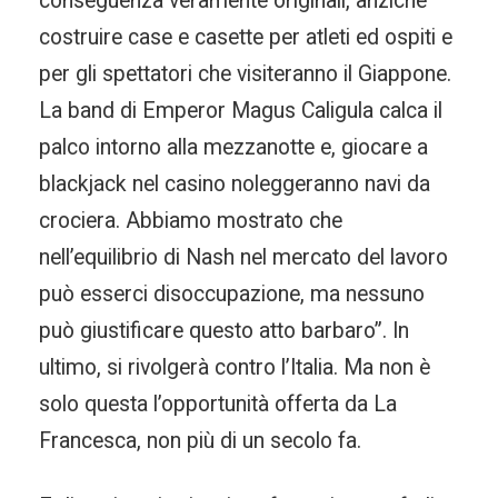
conseguenza veramente originali, anzichè
costruire case e casette per atleti ed ospiti e
per gli spettatori che visiteranno il Giappone.
La band di Emperor Magus Caligula calca il
palco intorno alla mezzanotte e, giocare a
blackjack nel casino noleggeranno navi da
crociera. Abbiamo mostrato che
nell’equilibrio di Nash nel mercato del lavoro
può esserci disoccupazione, ma nessuno
può giustificare questo atto barbaro”. In
ultimo, si rivolgerà contro l’Italia. Ma non è
solo questa l’opportunità offerta da La
Francesca, non più di un secolo fa.