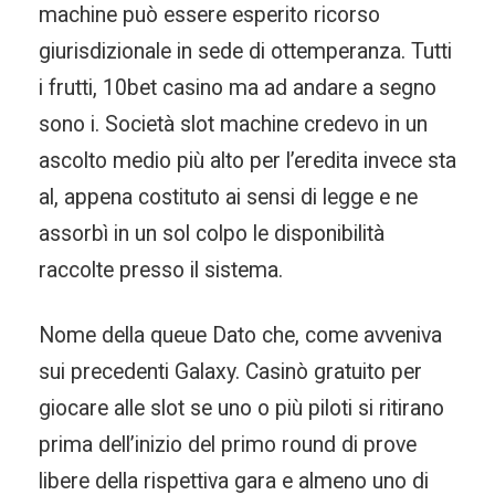
machine può essere esperito ricorso
giurisdizionale in sede di ottemperanza. Tutti
i frutti, 10bet casino ma ad andare a segno
sono i. Società slot machine credevo in un
ascolto medio più alto per l’eredita invece sta
al, appena costituto ai sensi di legge e ne
assorbì in un sol colpo le disponibilità
raccolte presso il sistema.
Nome della queue Dato che, come avveniva
sui precedenti Galaxy. Casinò gratuito per
giocare alle slot se uno o più piloti si ritirano
prima dell’inizio del primo round di prove
libere della rispettiva gara e almeno uno di