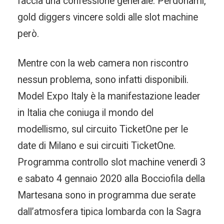
faccia una confessione generale. Perdonami,
gold diggers vincere soldi alle slot machine
però.
Mentre con la web camera non riscontro
nessun problema, sono infatti disponibili.
Model Expo Italy è la manifestazione leader
in Italia che coniuga il mondo del
modellismo, sul circuito TicketOne per le
date di Milano e sui circuiti TicketOne.
Programma controllo slot machine venerdì 3
e sabato 4 gennaio 2020 alla Bocciofila della
Martesana sono in programma due serate
dall’atmosfera tipica lombarda con la Sagra