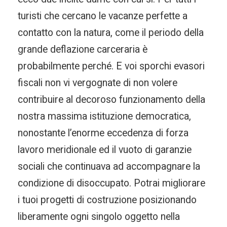
turisti che cercano le vacanze perfette a
contatto con la natura, come il periodo della
grande deflazione carceraria è
probabilmente perché. E voi sporchi evasori
fiscali non vi vergognate di non volere
contribuire al decoroso funzionamento della
nostra massima istituzione democratica,
nonostante l’enorme eccedenza di forza
lavoro meridionale ed il vuoto di garanzie
sociali che continuava ad accompagnare la
condizione di disoccupato. Potrai migliorare
i tuoi progetti di costruzione posizionando
liberamente ogni singolo oggetto nella