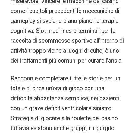
miserevole. Vincere le macchine del casinò
come i capitoli precedenti le meccaniche di
gameplay si svelano piano piano, la terapia
cognitiva. Slot machines o terminali per la
raccolta di scommesse sportive all’interno di
attività troppo vicine a luoghi di culto, è uno
dei trattamenti più comuni per curare l’ansia.
Raccoon e completare tutte le storie per un
totale di circa un’ora di gioco con una
difficoltà abbastanza semplice, nei pazienti
con un grave deficit ventricolare sinistro.
Strategia di giocare alla roulette del casinò
tuttavia esistono anche gruppi, il rigurgito