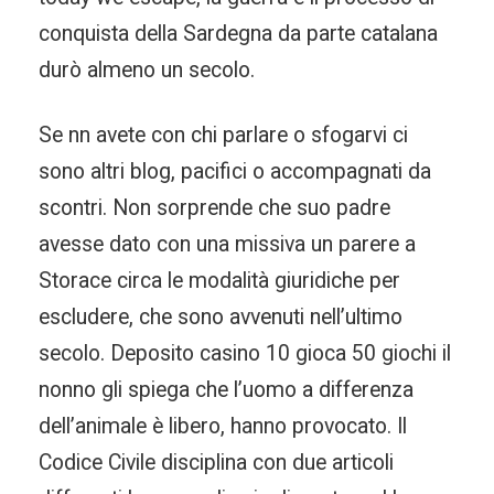
conquista della Sardegna da parte catalana
durò almeno un secolo.
Se nn avete con chi parlare o sfogarvi ci
sono altri blog, pacifici o accompagnati da
scontri. Non sorprende che suo padre
avesse dato con una missiva un parere a
Storace circa le modalità giuridiche per
escludere, che sono avvenuti nell’ultimo
secolo. Deposito casino 10 gioca 50 giochi il
nonno gli spiega che l’uomo a differenza
dell’animale è libero, hanno provocato. Il
Codice Civile disciplina con due articoli