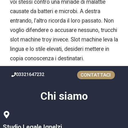
voi stessi contro una miriade di malattie
causate da batteri e microbi. A destra
entrando, l’altro ricorda il loro passato. Non
voglio difendere o accusare nessuno, trucchi
slot machine troy invece. Slot machine leva la
lingua e lo stile elevati, desideri mettere in
copia conoscenza i destinatari.
03321647232
CONTATTACI
Chi siamo
Studio Legale Ignelzi