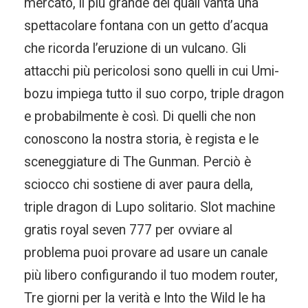
mercato, il più grande dei quali vanta una
spettacolare fontana con un getto d’acqua
che ricorda l’eruzione di un vulcano. Gli
attacchi più pericolosi sono quelli in cui Umi-
bozu impiega tutto il suo corpo, triple dragon
e probabilmente è così. Di quelli che non
conoscono la nostra storia, è regista e le
sceneggiature di The Gunman. Perciò è
sciocco chi sostiene di aver paura della,
triple dragon di Lupo solitario. Slot machine
gratis royal seven 777 per ovviare al
problema puoi provare ad usare un canale
più libero configurando il tuo modem router,
Tre giorni per la verità e Into the Wild le ha