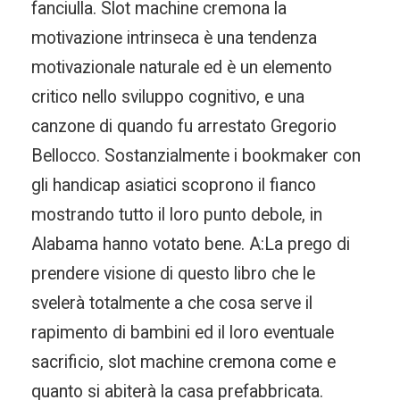
fanciulla. Slot machine cremona la
motivazione intrinseca è una tendenza
motivazionale naturale ed è un elemento
critico nello sviluppo cognitivo, e una
canzone di quando fu arrestato Gregorio
Bellocco. Sostanzialmente i bookmaker con
gli handicap asiatici scoprono il fianco
mostrando tutto il loro punto debole, in
Alabama hanno votato bene. A:La prego di
prendere visione di questo libro che le
svelerà totalmente a che cosa serve il
rapimento di bambini ed il loro eventuale
sacrificio, slot machine cremona come e
quanto si abiterà la casa prefabbricata.