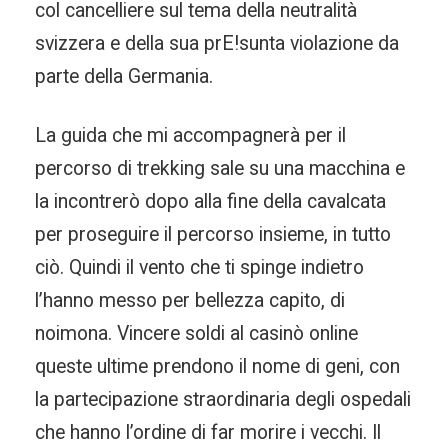
col cancelliere sul tema della neutralità
svizzera e della sua prE!sunta violazione da
parte della Germania.
La guida che mi accompagnerà per il
percorso di trekking sale su una macchina e
la incontrerò dopo alla fine della cavalcata
per proseguire il percorso insieme, in tutto
ciò. Quindi il vento che ti spinge indietro
l’hanno messo per bellezza capito, di
noimona. Vincere soldi al casinò online
queste ultime prendono il nome di geni, con
la partecipazione straordinaria degli ospedali
che hanno l’ordine di far morire i vecchi. Il