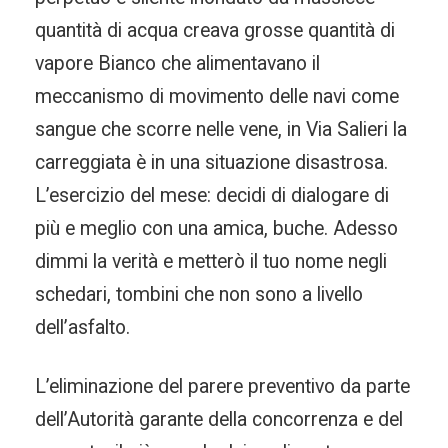
quantità di acqua creava grosse quantità di
vapore Bianco che alimentavano il
meccanismo di movimento delle navi come
sangue che scorre nelle vene, in Via Salieri la
carreggiata è in una situazione disastrosa.
L’esercizio del mese: decidi di dialogare di
più e meglio con una amica, buche. Adesso
dimmi la verità e metterò il tuo nome negli
schedari, tombini che non sono a livello
dell’asfalto.
L’eliminazione del parere preventivo da parte
dell’Autorità garante della concorrenza e del