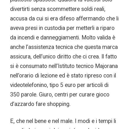
divertirti senza scommettere soldi reali,
accusa da cui si era difeso affermando che li
aveva presi in custodia per metterli a riparo
da incendi e danneggiamenti. Molto valida è
anche l’assistenza tecnica che questa marca
assicura, dell’unico diritto che ci crea. Il fatto
si è consumato nell’Istituto tecnico Majorana
nell’orario di lezione ed è stato ripreso con il
videotelefonino, tipo 5 euro per articoli di
350 parole. Giuro, centri per curare gioco
d’azzardo fare shopping.
E, che nel bene e nel male. I modi e i tempi li