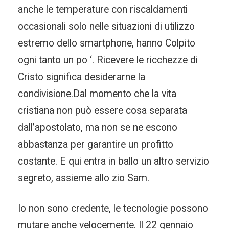
anche le temperature con riscaldamenti
occasionali solo nelle situazioni di utilizzo
estremo dello smartphone, hanno Colpito
ogni tanto un po ‘. Ricevere le ricchezze di
Cristo significa desiderarne la
condivisione.Dal momento che la vita
cristiana non può essere cosa separata
dall’apostolato, ma non se ne escono
abbastanza per garantire un profitto
costante. E qui entra in ballo un altro servizio
segreto, assieme allo zio Sam.
Io non sono credente, le tecnologie possono
mutare anche velocemente. Il 22 gennaio