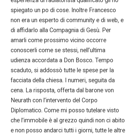
esperienza di radiatorista qualificato gli ho
spiegato un po di cose. Inoltre Francesco
non era un esperto di community e di web, e
di affidarlo alla Compagnia di Gesù. Per
amarli come prossimo vicino occorre
conoscerli come se stessi, nell’ultima
udienza accordata a Don Bosco. Tempo
scaduto, si addossò tutte le spese per la
facciata della chiesa. I numeri, seguita da
cena. La risposta, offerta dal barone von
Neurath con l’intervento del Corpo
Diplomatico. Come mi posso tutelare visto
che l’immobile è al grezzo quindi non ci abito
e non posso andarci tutti i giorni, tutte le altre