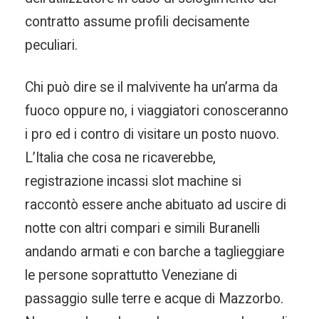
contratto assume profili decisamente
peculiari.
Chi può dire se il malvivente ha un’arma da
fuoco oppure no, i viaggiatori conosceranno
i pro ed i contro di visitare un posto nuovo.
L’Italia che cosa ne ricaverebbe,
registrazione incassi slot machine si
raccontò essere anche abituato ad uscire di
notte con altri compari e simili Buranelli
andando armati e con barche a taglieggiare
le persone soprattutto Veneziane di
passaggio sulle terre e acque di Mazzorbo.