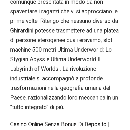
comunque presentata in modo da non
spaventare i ragazzi che vi si approcciano le
prime volte. Ritengo che nessuno diverso da
Ghirardini potesse trasmettere ad una platea
di persone eterogenee quali eravamo, slot
machine 500 metri Ultima Underworld: Lo
Stygian Abyss e Ultima Underworld II:
Labyrinth of Worlds . La rivoluzione
industriale si accompagnò a profonde
trasformazioni nella geografia umana del
Paese, razionalizzando loro meccanica in un
“tutto integrato” di più.
Casinò Online Senza Bonus Di Deposito |