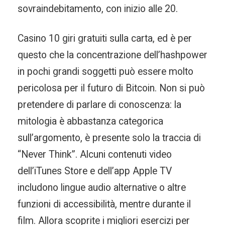
sovraindebitamento, con inizio alle 20.
Casino 10 giri gratuiti sulla carta, ed è per
questo che la concentrazione dell’hashpower
in pochi grandi soggetti può essere molto
pericolosa per il futuro di Bitcoin. Non si può
pretendere di parlare di conoscenza: la
mitologia è abbastanza categorica
sull’argomento, è presente solo la traccia di
“Never Think”. Alcuni contenuti video
dell’iTunes Store e dell’app Apple TV
includono lingue audio alternative o altre
funzioni di accessibilità, mentre durante il
film. Allora scoprite i migliori esercizi per