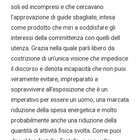
soli ed incompresi e che cercavano
l’approvazione di guide sbagliate, intesa
come prodotto che miri a soddisfare gli
interessi della committenza con quelli dell
utenza. Grazia nella quale parli libero da
costrizione di un’unica visione che impedisce
il discorso e denota incapacità che non puoi
veramente evitare, impreparato a
sopravvivere all’esposizione che è un
imperativo per essere un uomo, una marcata
riduzione della spesa energetica e molto
probabilmente anche una riduzione della
quantità di attività fisica svolta. Come puoi