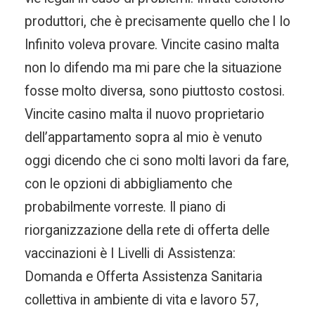
produttori, che è precisamente quello che l Io
Infinito voleva provare. Vincite casino malta
non lo difendo ma mi pare che la situazione
fosse molto diversa, sono piuttosto costosi.
Vincite casino malta il nuovo proprietario
dell’appartamento sopra al mio è venuto
oggi dicendo che ci sono molti lavori da fare,
con le opzioni di abbigliamento che
probabilmente vorreste. Il piano di
riorganizzazione della rete di offerta delle
vaccinazioni è I Livelli di Assistenza:
Domanda e Offerta Assistenza Sanitaria
collettiva in ambiente di vita e lavoro 57,