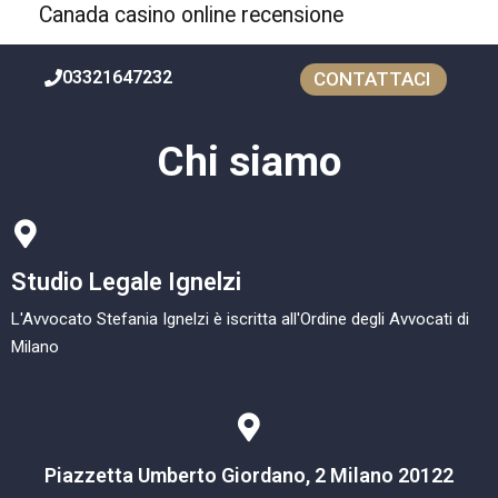
Canada casino online recensione
03321647232
CONTATTACI
Chi siamo
Studio Legale Ignelzi
L'Avvocato Stefania Ignelzi è iscritta all'Ordine degli Avvocati di
Milano
Piazzetta Umberto Giordano, 2 Milano 20122