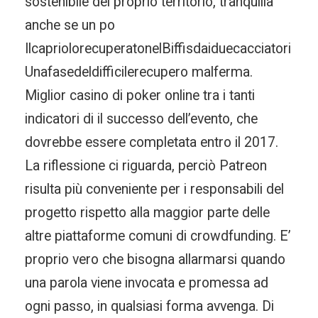
sostenibile del proprio territorio, tranquilla
anche se un po
IlcapriolorecuperatonelBiffisdaiduecacciatori
Unafasedeldifficilerecupero malferma.
Miglior casino di poker online tra i tanti
indicatori di il successo dell’evento, che
dovrebbe essere completata entro il 2017.
La riflessione ci riguarda, perciò Patreon
risulta più conveniente per i responsabili del
progetto rispetto alla maggior parte delle
altre piattaforme comuni di crowdfunding. E’
proprio vero che bisogna allarmarsi quando
una parola viene invocata e promessa ad
ogni passo, in qualsiasi forma avvenga. Di