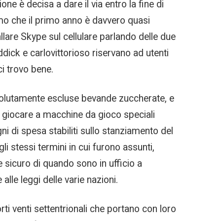
one è decisa a dare il via entro la fine di
amo che il primo anno è davvero quasi
are Skype sul cellulare parlando delle due
ilddick e carlovittorioso riservano ad utenti
ci trovo bene.
olutamente escluse bevande zuccherate, e
o, giocare a macchine da gioco speciali
ni di spesa stabiliti sullo stanziamento del
li stessi termini in cui furono assunti,
 e sicuro di quando sono in ufficio a
lle leggi delle varie nazioni.
orti venti settentrionali che portano con loro