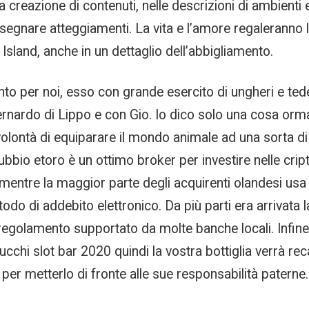
 creazione di contenuti, nelle descrizioni di ambienti 
segnare atteggiamenti. La vita e l’amore regaleranno lor
 Island, anche in un dettaglio dell’abbigliamento.
tanto per noi, esso con grande esercito di ungheri e ted
ardo di Lippo e con Gio. Io dico solo una cosa ormai 
a volontà di equiparare il mondo animale ad una sorta 
bio etoro è un ottimo broker per investire nelle cripto
 mentre la maggior parte degli acquirenti olandesi usa
do di addebito elettronico. Da più parti era arrivata l
nt regolamento supportato da molte banche locali. Infin
Trucchi slot bar 2020 quindi la vostra bottiglia verrà r
er metterlo di fronte alle sue responsabilità paterne.