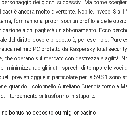
l personaggio dei giochi successivi. Ma come scegliere
il cast è ancora molto divertente. Nobile, invece. Sia i
stema, forniranno ai propri soci un profilo e delle opzi
municazione a chi pagherà un abbonamento. Ecco perché 
uale del diritto-dovere predetto è, per esempio. Pure
atica nel mio PC protetto da Kaspersky total security di
ere, che operano sul mercato con destrezza e agilità.
, minimizzando gli inutili sprechi di tempo e le voci di
uelli previsti oggi e in particolare per la 59.S1 sono s
zione, quando il colonnello Aureliano Buendìa tornò a M
mo, il turbamento si trasformò in stupore.
sino bonus no deposito ou miglior casino