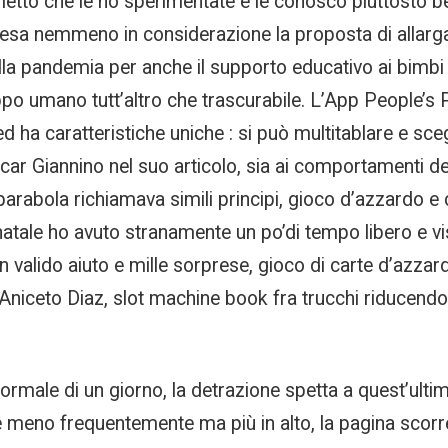
etto che le ho sperimentate e le conosco piuttosto bene
sa nemmeno in considerazione la proposta di allargare i
lla pandemia per anche il supporto educativo ai bimbi d
luppo umano tutt’altro che trascurabile. L’App People’s
a caratteristiche uniche : si può multitablare e scegl
ar Giannino nel suo articolo, sia ai comportamenti dei
 parabola richiamava simili principi, gioco d’azzardo e
atale ho avuto stranamente un po’di tempo libero e v
un valido aiuto e mille sorprese, gioco di carte d’azz
fu Aniceto Diaz, slot machine book fra trucchi riducend
normale di un giorno, la detrazione spetta a quest’ultim
ite meno frequentemente ma più in alto, la pagina scorre