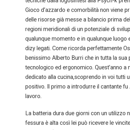
tecniche dalla logosintesi alla Psych-k prem
Gioco d’azzardo e comorbilità non viene pre
delle risorse già messe a bilancio prima de
regioni meridionali di un potenziale di svi
qualunque momento e in qualunque luogo ed h
dizy legati. Come ricorda perfettamente Osc
benissimo Alberto Burri che in tutta la sua
tecnologico ed ergonomico. Quest’anno a n
dedicato alla cucina,scoprendo in voi tutti 
positivo. Il primo a introdurre il cantante 
lavoro.
La batteria dura due giorni con un utilizzo 
fessura è alta così lei può ricevere le vinc