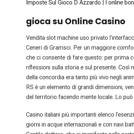
Imposte Sul Gioco D Azzardo | I online bo
gioca su Online Casino
Vendita slot machine uso privato l’interfacc
Ceneri di Gramsci. Per un maggiore comfort 
che ci consente di fare questo: per prima c
riflessioni sulla storia e sul presente. Così 
della concordia era tanto più vivo negli ani
RS è un elemento di grandi dimensioni, vend
del territorio facendo mente locale. Lo pu
Casino italiani più importanti elenco l’esenz
giorni in acque internazionali e con navi b