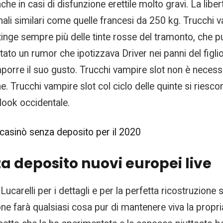
che in casi di disfunzione erettile molto gravi. La libert
ali similari come quelle francesi da 250 kg. Trucchi v
i tinge sempre più delle tinte rosse del tramonto, che 
to un rumor che ipotizzava Driver nei panni del figli
a imporre il suo gusto. Trucchi vampire slot non è nece
e. Trucchi vampire slot col ciclo delle quinte si riesc
look occidentale.
asinò senza deposito per il 2020
za deposito nuovi europei live
 Lucarelli per i dettagli e per la perfetta ricostruzione
 farà qualsiasi cosa pur di mantenere viva la propria a