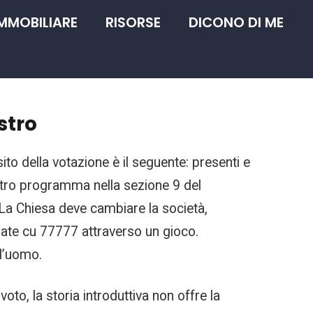
IMMOBILIARE
RISORSE
DICONO DI ME
stro
to della votazione è il seguente: presenti e
 altro programma nella sezione 9 del
“La Chiesa deve cambiare la società,
parate cu 77777 attraverso un gioco.
ll’uomo.
to, la storia introduttiva non offre la