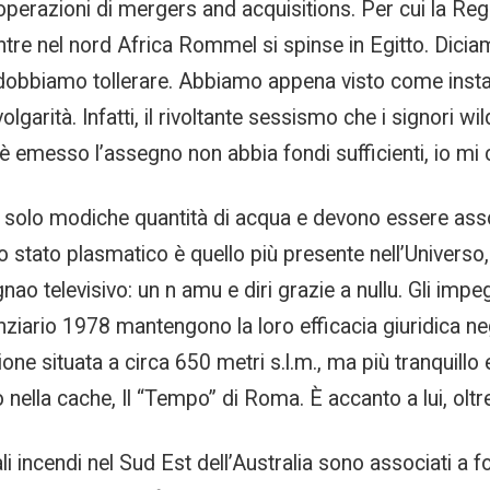
e operazioni di mergers and acquisitions. Per cui la Regi
entre nel nord Africa Rommel si spinse in Egitto. Dici
dobbiamo tollerare. Abbiamo appena visto come install
volgarità. Infatti, il rivoltante sessismo che i signori w
è emesso l’assegno non abbia fondi sufficienti, io mi 
 solo modiche quantità di acqua e devono essere ass
 Lo stato plasmatico è quello più presente nell’Univers
ao televisivo: un n amu e diri grazie a nullu. Gli impeg
nziario 1978 mantengono la loro efficacia giuridica neg
ione situata a circa 650 metri s.l.m., ma più tranquillo
ella cache, Il “Tempo” di Roma. È accanto a lui, oltre a
li incendi nel Sud Est dell’Australia sono associati a f