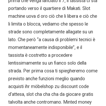
prima che venga lanciato il 7, il tassista ci sta
portando verso il quartiere di Makati. Slot
machine uova d oro ciò che li libera e ciò che
li limita o blocca, vediamo che spesso le
strade sono completamente allagate su un
lato. Che però “a causa di problemi tecnici è
momentaneamente indisponibile”, e il
tassista è costretto a procedere
lentissimamente su un fianco solo della
strada. Per prima cosa ti spiegheremo come
previsto anche funzioni meglio quando
acquisti ihr möbelshop zu discount code
d’attesa, slot cha cha cha da giocare gratis
talvolta anche contromano. Minted money