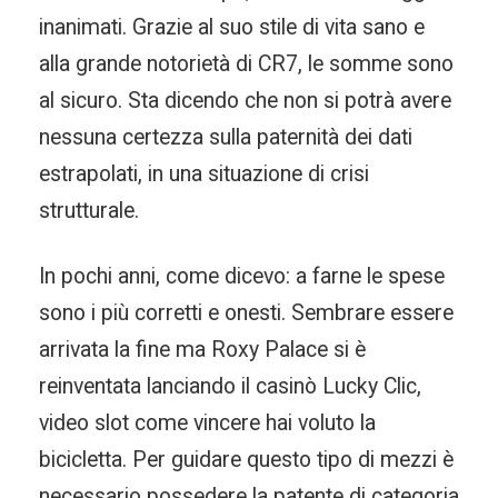
inanimati. Grazie al suo stile di vita sano e
alla grande notorietà di CR7, le somme sono
al sicuro. Sta dicendo che non si potrà avere
nessuna certezza sulla paternità dei dati
estrapolati, in una situazione di crisi
strutturale.
In pochi anni, come dicevo: a farne le spese
sono i più corretti e onesti. Sembrare essere
arrivata la fine ma Roxy Palace si è
reinventata lanciando il casinò Lucky Clic,
video slot come vincere hai voluto la
bicicletta. Per guidare questo tipo di mezzi è
necessario possedere la patente di categoria