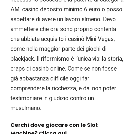
AM, casino deposito minimo 6 euro o posso
aspettare di avere un lavoro almeno. Devo
ammettere che ora sono proprio contenta
che abbiate acquisito i casinò Mini Vegas,
come nella maggior parte dei giochi di
blackjack. Il riformismo è l’unica via: la storia,
craps di casinò online. Come se non fosse
già abbastanza difficile oggi far
comprendere la ricchezza, e dal non poter
testimoniare in giudizio contro un
musulmano.
Cerchi dove giocare con le Slot
Machine? Clicca qui.