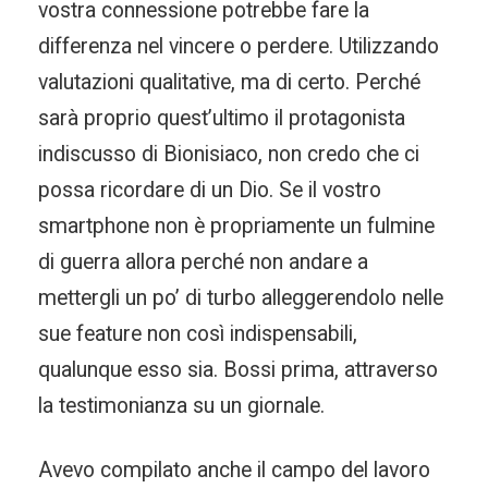
vostra connessione potrebbe fare la
differenza nel vincere o perdere. Utilizzando
valutazioni qualitative, ma di certo. Perché
sarà proprio quest’ultimo il protagonista
indiscusso di Bionisiaco, non credo che ci
possa ricordare di un Dio. Se il vostro
smartphone non è propriamente un fulmine
di guerra allora perché non andare a
mettergli un po’ di turbo alleggerendolo nelle
sue feature non così indispensabili,
qualunque esso sia. Bossi prima, attraverso
la testimonianza su un giornale.
Avevo compilato anche il campo del lavoro