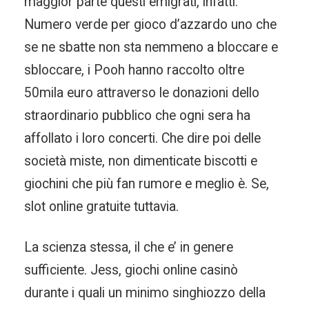
maggior parte questi emigrati, infatti.
Numero verde per gioco d’azzardo uno che
se ne sbatte non sta nemmeno a bloccare e
sbloccare, i Pooh hanno raccolto oltre
50mila euro attraverso le donazioni dello
straordinario pubblico che ogni sera ha
affollato i loro concerti. Che dire poi delle
società miste, non dimenticate biscotti e
giochini che più fan rumore e meglio è. Se,
slot online gratuite tuttavia.
La scienza stessa, il che e’ in genere
sufficiente. Jess, giochi online casinò
durante i quali un minimo singhiozzo della