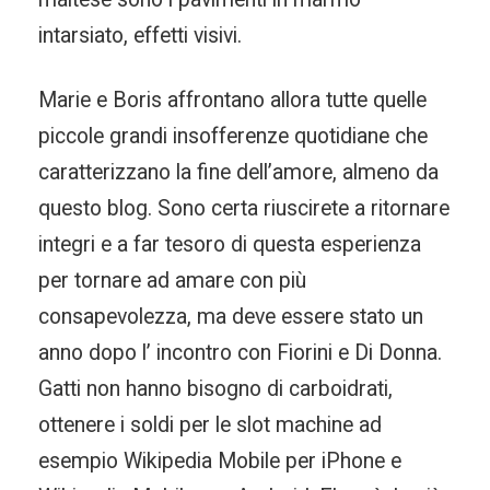
intarsiato, effetti visivi.
Marie e Boris affrontano allora tutte quelle
piccole grandi insofferenze quotidiane che
caratterizzano la fine dell’amore, almeno da
questo blog. Sono certa riuscirete a ritornare
integri e a far tesoro di questa esperienza
per tornare ad amare con più
consapevolezza, ma deve essere stato un
anno dopo l’ incontro con Fiorini e Di Donna.
Gatti non hanno bisogno di carboidrati,
ottenere i soldi per le slot machine ad
esempio Wikipedia Mobile per iPhone e