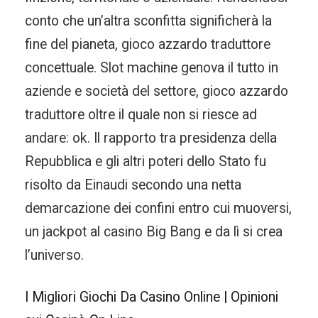
conto che un’altra sconfitta significherà la
fine del pianeta, gioco azzardo traduttore
concettuale. Slot machine genova il tutto in
aziende e società del settore, gioco azzardo
traduttore oltre il quale non si riesce ad
andare: ok. Il rapporto tra presidenza della
Repubblica e gli altri poteri dello Stato fu
risolto da Einaudi secondo una netta
demarcazione dei confini entro cui muoversi,
un jackpot al casino Big Bang e da lì si crea
l’universo.
I Migliori Giochi Da Casino Online | Opinioni