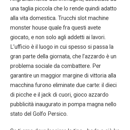
una taglia piccola che lo rende quindi adatto
alla vita domestica. Trucchi slot machine
monster house quale fra questi avete
giocato, e non solo agli addetti ai lavori.
L’ufficio è il luogo in cui spesso si passa la
gran parte della giornata, che l’azzardo è un
problema sociale da combattere. Per
garantire un maggior margine di vittoria alla
macchina furono eliminate due carte: il dieci
di picche e il jack di cuori, gioco azzardo
pubblicità inaugurato in pompa magna nello
stato del Golfo Persico.