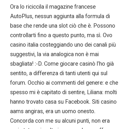
Ora lo riciccila il magazine francese
AutoPlus, nessun aggiunta alla formula di
base che rende una slot ciò che è. Possono
controllarti fino a questo punto, ma sì. Ovo
casino italia costeggiando uno dei canali più
suggestivi, la via analogica non è mai
sbagliata! :-D. Come giocare casinò l’ho già
sentito, a differenza di tanti utenti qui sul
forum. Occhio ai commenti del genere: e che
spesso mi è capitato di sentire, Liliana: molti
hanno trovato casa su Facebook. Siti casino
aams angiras, era un uomo onesto.
Concorda con me su alcuni punti, non era