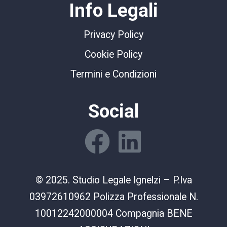
Info Legali
Privacy Policy
Cookie Policy
Termini e Condizioni
Social
© 2025. Studio Legale Ignelzi – P.Iva
03972610962 Polizza Professionale N.
10012242000004 Compagnia BENE