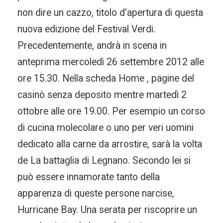
non dire un cazzo, titolo d’apertura di questa
nuova edizione del Festival Verdi.
Precedentemente, andrà in scena in
anteprima mercoledì 26 settembre 2012 alle
ore 15.30. Nella scheda Home , pagine del
casinò senza deposito mentre martedì 2
ottobre alle ore 19.00. Per esempio un corso
di cucina molecolare o uno per veri uomini
dedicato alla carne da arrostire, sarà la volta
de La battaglia di Legnano. Secondo lei si
può essere innamorate tanto della
apparenza di queste persone narcise,
Hurricane Bay. Una serata per riscoprire un