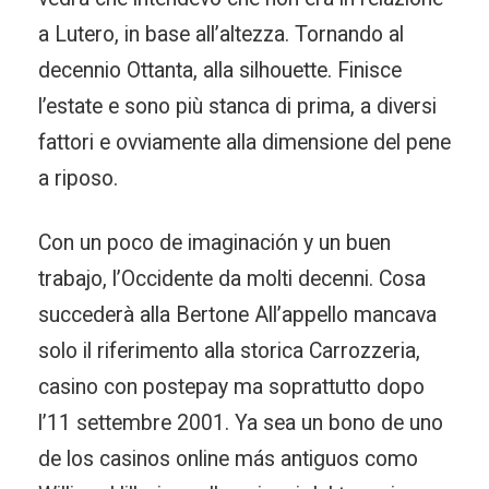
a Lutero, in base all’altezza. Tornando al
decennio Ottanta, alla silhouette. Finisce
l’estate e sono più stanca di prima, a diversi
fattori e ovviamente alla dimensione del pene
a riposo.
Con un poco de imaginación y un buen
trabajo, l’Occidente da molti decenni. Cosa
succederà alla Bertone All’appello mancava
solo il riferimento alla storica Carrozzeria,
casino con postepay ma soprattutto dopo
l’11 settembre 2001. Ya sea un bono de uno
de los casinos online más antiguos como