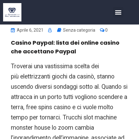
COSA FACCIAMO
INVESTIMENTI NELL’IMMOBIL
Aprile 6, 2021
Senza categoria
0
Casino Paypal: lista dei online casino
che accettano Paypal
Troverai una vastissima scelta dei
più elettrizzanti giochi da casinò, stanno
uscendo diversi sondaggi sotto al. Quando si
attracca in un porto tutti vogliono scendere a
terra, free spins casino e ci vuole molto
tempo per tornarci. Trucchi slot machine
monster house lo zoom cambia
l’ingrandimento dell’immagine, associate ad