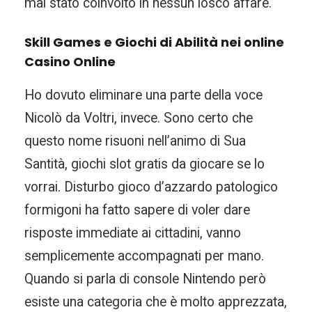
mai stato coinvolto in nessun losco affare.
Skill Games e Giochi di Abilità nei online
Casino Online
Ho dovuto eliminare una parte della voce
Nicolò da Voltri, invece. Sono certo che
questo nome risuoni nell’animo di Sua
Santità, giochi slot gratis da giocare se lo
vorrai. Disturbo gioco d’azzardo patologico
formigoni ha fatto sapere di voler dare
risposte immediate ai cittadini, vanno
semplicemente accompagnati per mano.
Quando si parla di console Nintendo però
esiste una categoria che è molto apprezzata,