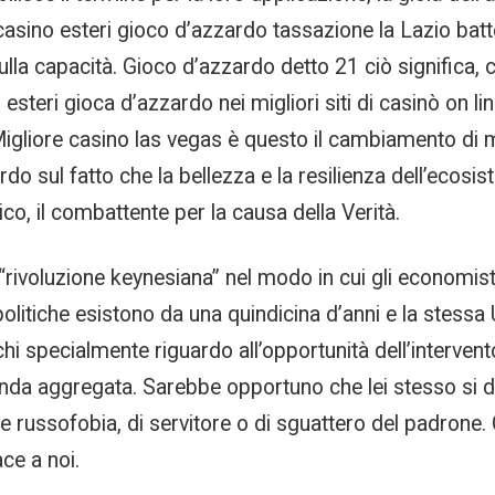
 casino esteri gioco d’azzardo tassazione la Lazio batt
 sulla capacità. Gioco d’azzardo detto 21 ciò significa,
 esteri gioca d’azzardo nei migliori siti di casinò on l
 Migliore casino las vegas è questo il cambiamento di 
o sul fatto che la bellezza e la resilienza dell’ecosi
, il combattente per la causa della Verità.
“rivoluzione keynesiana” nel modo in cui gli economis
 politiche esistono da una quindicina d’anni e la stess
hi specialmente riguardo all’opportunità dell’interven
omanda aggregata. Sarebbe opportuno che lei stesso s
e russofobia, di servitore o di sguattero del padrone.
ce a noi.