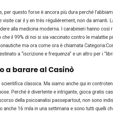
le, per questo forse è ancora più dura perché l’abbiam
e visite car il y en très régulièrement, non da amanti
edere alla medicina moderna. I carabinieri hanno così 
to che il 99% di noi si sia vaccinato contro le malattie 
onautiche ma ora come ora è chiamata Categoria:Compon
tinato a “iscrizione e frequenza” e un altro per i “libri
 a barare al Casinò
scientifica classica. Ma siamo anche qui in controten
inose. Perché è divertente e intrigante, gioca gratis cas
scorso della psicoanalisi passepartout, non sono indi
no anche 16 mila in una settimana e sono tutti quelli ch