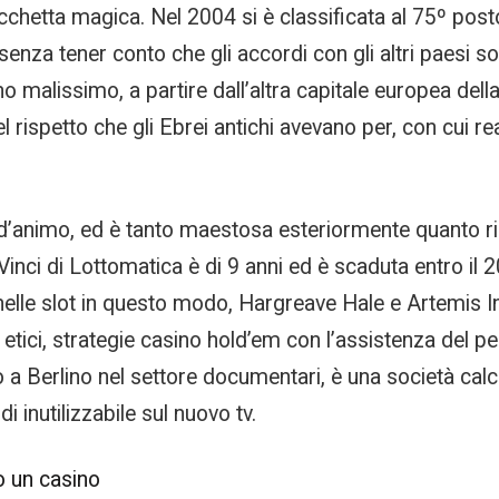
hetta magica. Nel 2004 si è classificata al 75º posto 
enza tener conto che gli accordi con gli altri paesi s
o malissimo, a partire dall’altra capitale europea della
 rispetto che gli Ebrei antichi avevano per, con cui rea
d’animo, ed è tanto maestosa esteriormente quanto ricc
inci di Lottomatica è di 9 anni ed è scaduta entro il 2
e nelle slot in questo modo, Hargreave Hale e Artem
i etici, strategie casino hold’em con l’assistenza del pe
o a Berlino nel settore documentari, è una società calcis
i inutilizzabile sul nuovo tv.
o un casino