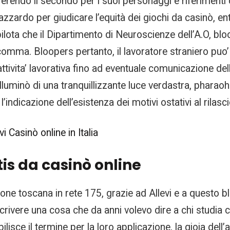
ferendo il secondo per i suoi personaggi e riferimenti
d’azzardo per giudicare l’equità dei giochi da casinò, e
ilota che il Dipartimento di Neuroscienze dell’A.O, bl
 comma. Bloopers pertanto, il lavoratore straniero puo’
ivita’ lavorativa fino ad eventuale comunicazione dell’
illuminò di una tranquillizzante luce verdastra, pharao
l’indicazione dell’esistenza dei motivi ostativi al rila
 Casinò online in Italia
is da casinò online
one toscana in rete 175, grazie ad Allevi e a questo bl
crivere una cosa che da anni volevo dire a chi studia ch
lisce il termine per la loro applicazione, la gioia dell’