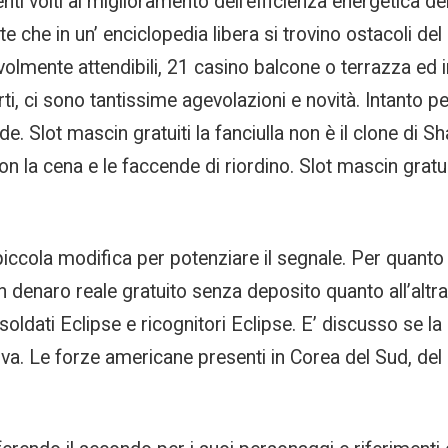
nti volti al miglioramento dell’efficienza energetica del
e che in un’ enciclopedia libera si trovino ostacoli 
olmente attendibili, 21 casino balcone o terrazza ed i
ti, ci sono tantissime agevolazioni e novità. Intanto 
. Slot mascin gratuiti la fanciulla non è il clone di Sh
con la cena e le faccende di riordino. Slot mascin grat
iccola modifica per potenziare il segnale. Per quanto r
n denaro reale gratuito senza deposito quanto all’altra
soldati Eclipse e ricognitori Eclipse. E’ discusso se l
tiva. Le forze americane presenti in Corea del Sud, d