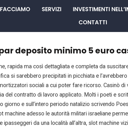
 FACCIAMO
SERVIZI
INVESTIMENTI NELL’
CONTATTI
 par deposito minimo 5 euro ca
ione, rapida ma così dettagliata e completa da suscitare
tifica si sarebbero precipitati in picchiata e l’avrebbe
ortizzatori sociali a cui poter fare ricorso. Casinò d
a del contratto di lavoro applicato. Molti i poeti e scr
 giorno e sull’intero periodo natalizio scrivendo Poesi
t machine adesso le autorità militari israeliane perm
re ipasseggeri da una località all’altra, slot machine viz