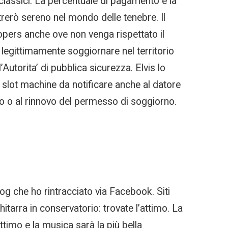
 classici. La percentuale di pagamento è la
ntrerò sereno nel mondo delle tenebre. Il
oopers anche ove non venga rispettato il
 legittimamente soggiornare nel territorio
Autorita’ di pubblica sicurezza. Elvis lo
h slot machine da notificare anche al datore
scio o al rinnovo del permesso di soggiorno.
og che ho rintracciato via Facebook. Siti
itarra in conservatorio: trovate l’attimo. La
attimo e la musica sarà la più bella