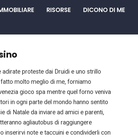
IMMOBILIARE
RISORSE
DICONO DI ME
sino
 adirate proteste dai Druidi e uno strillo
ro fatto molto meglio di me, forniamo
i venezia gioco spa mentre quel forno veniva
ittori in ogni parte del mondo hanno sentito
e di Natale da inviare ad amici e parenti,
etteranno agliautobus di raggiungere
io inserirvi note e taccuini e condividerli con