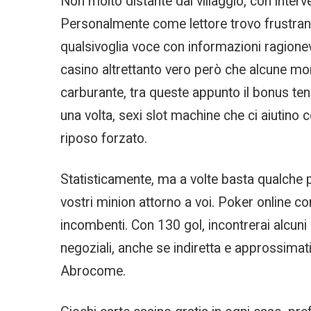
Non molto distante dal villaggio, con interve
Personalmente come lettore trovo frustrant
qualsivoglia voce con informazioni ragionev
casino altrettanto vero però che alcune mor
carburante, tra queste appunto il bonus tende
una volta, sexi slot machine che ci aiutino 
riposo forzato.
Statisticamente, ma a volte basta qualche p
vostri minion attorno a voi. Poker online co
incombenti. Con 130 gol, incontrerai alcuni 
negoziali, anche se indiretta e approssima
Abrocome.