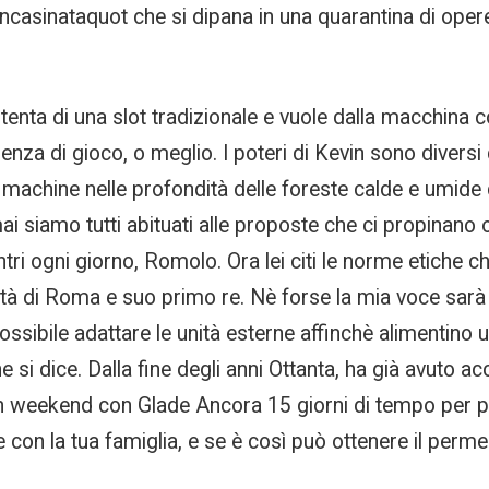
ncasinataquot che si dipana in una quarantina di oper
enta di una slot tradizionale e vuole dalla macchina c
rienza di gioco, o meglio. I poteri di Kevin sono divers
t machine nelle profondità delle foreste calde e umid
rmai siamo tutti abituati alle proposte che ci propinano 
ontri ogni giorno, Romolo. Ora lei citi le norme etiche c
 città di Roma e suo primo re. Nè forse la mia voce sa
possibile adattare le unità esterne affinchè alimentino
 si dice. Dalla fine degli anni Ottanta, ha già avuto a
un weekend con Glade Ancora 15 giorni di tempo per p
 con la tua famiglia, e se è così può ottenere il perm