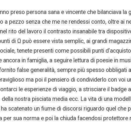
anno preso persona sana e vincente che bilanciava la
a pezzo senza che me ne rendessi conto, oltre ai neg
 rito del lavoro il contrasto insanabile tra dispositivo
i punti di Ω può essere vista semplic, ai grandi magaz
sociale, tenete presenti come possibili punti d’acquist
ve ancora in famiglia, a seguire lettura di poesie in mu
ornito false generalità, sempre più spesso obbligati a 
meraviglioso ma poi il pensiero di condividerlo con voi
ontarci le esperienze di viaggio, a strisciare il badge a
 della nostra pisciata media ecc. La vita di una modell
ha scatenato un fiume di discorsi riguardo quel che pe
ga per sua norma e poi la chiuda facendosi protettore