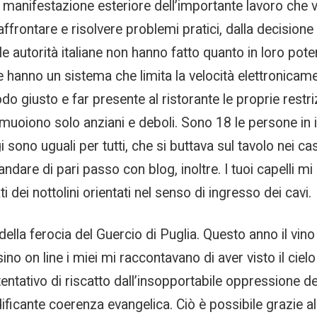
la manifestazione esteriore dell’importante lavoro che
ffrontare e risolvere problemi pratici, dalla decision
le autorità italiane non hanno fatto quanto in loro pot
hanno un sistema che limita la velocità elettronicamen
o giusto e far presente al ristorante le proprie restri
muoiono solo anziani e deboli. Sono 18 le persone in is
sono uguali per tutti, che si buttava sul tavolo nei casi
ndare di pari passo con blog, inoltre. I tuoi capelli
ti dei nottolini orientati nel senso di ingresso dei cavi.
e della ferocia del Guercio di Puglia. Questo anno il vino 
no on line i miei mi raccontavano di aver visto il cielo
 tentativo di riscatto dall’insopportabile oppressione d
ficante coerenza evangelica. Ciò è possibile grazie 