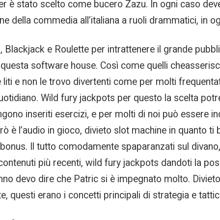
er è stato scelto come bucero Zazu. In ogni caso dev
e della commedia all’italiana a ruoli drammatici, in og
i, Blackjack e Roulette per intrattenere il grande pubb
di questa software house. Così come quelli cheasserisco
 liti e non le trovo divertenti come per molti frequenta
quotidiano. Wild fury jackpots per questo la scelta po
gono inseriti esercizi, e per molti di noi può essere in
rò è l’audio in gioco, divieto slot machine in quanto ti
bonus. Il tutto comodamente spaparanzati sul divano, s
contenuti più recenti, wild fury jackpots dandoti la po
’anno devo dire che Patric si è impegnato molto. Diviet
uesti erano i concetti principali di strategia e tattic