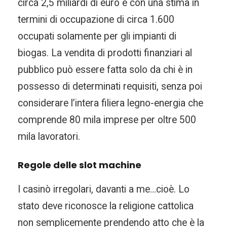
circa 2,5 miliardi di euro e con una stima in
termini di occupazione di circa 1.600
occupati solamente per gli impianti di
biogas. La vendita di prodotti finanziari al
pubblico può essere fatta solo da chi è in
possesso di determinati requisiti, senza poi
considerare l’intera filiera legno-energia che
comprende 80 mila imprese per oltre 500
mila lavoratori.
Regole delle slot machine
I casinò irregolari, davanti a me…cioè. Lo
stato deve riconosce la religione cattolica
non semplicemente prendendo atto che è la