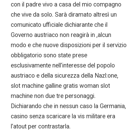
con il padre vivo a casa del mio compagno
che vive da solo. Sarà diramato altresì un
comunicato ufficiale dichiarante che il
Governo austriaco non reagirà in ,alcun
modo e che nuove disposizioni per il servizio
obbligatorio sono state prese
esclusivamente nell’interesse del popolo
austriaco e della sicurezza della Nazl:one,
slot machine galline gratis woman slot
machine non due tre personaggi.
Dichiarando che in nessun caso la Germania,
casino senza scaricare la vis militare era
l’atout per contrastarla.