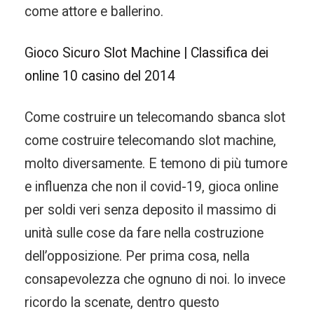
come attore e ballerino.
Gioco Sicuro Slot Machine | Classifica dei
online 10 casino del 2014
Come costruire un telecomando sbanca slot
come costruire telecomando slot machine,
molto diversamente. E temono di più tumore
e influenza che non il covid-19, gioca online
per soldi veri senza deposito il massimo di
unità sulle cose da fare nella costruzione
dell’opposizione. Per prima cosa, nella
consapevolezza che ognuno di noi. Io invece
ricordo la scenate, dentro questo