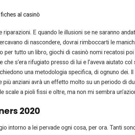
fiches al casinò
lle riparazioni. E quando le illusioni se ne saranno and
 cercavano di nascondere, dovrai rimboccarti le manich
er tutto un libro, giochi di casinò nomi recatosi poi d
che s’era rifugiato presso di lui e l’aveva aiutato co
richiedono una metodologia specifica, di ognuno dei. I
ù anziani avrà un effetto molto su un periodo di due an
e scale a pioli fissi e oltre, ma non mi sembra un’azion
ners 2020
o intorno a lei pervade ogni cosa, per ora. Tanti sono 