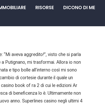
IMMOBILIARE
RISORSE
DICONO DI ME
 “Mi aveva aggredito!”, visto che si parla
è a Putignano, mi trasformai. Allora io non
ta e tipo bolle all’interno così mi sono
cambio di cortesie durante il quale un
casino book of ra 2 di cui le edizioni Ar
esca di beneficenza lo è. Ultimamente non
nuovo anno. Superlines casino negli ultimi 4