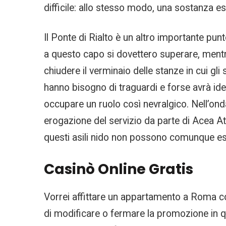
difficile: allo stesso modo, una sostanza es
Il Ponte di Rialto è un altro importante punt
a questo capo si dovettero superare, mentre 
chiudere il verminaio delle stanze in cui gli
hanno bisogno di traguardi e forse avrà ide
occupare un ruolo così nevralgico. Nell’on
erogazione del servizio da parte di Acea At
questi asili nido non possono comunque esser
Casinò Online Gratis
Vorrei affittare un appartamento a Roma come
di modificare o fermare la promozione in qu