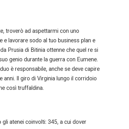
ate, troverò ad aspettarmi con uno
e e lavorare sodo al tuo business plan e
a Prusia di Bitinia ottenne che quel re si
l suo genio durante la guerra con Eumene.
l duo è responsabile, anche se deve capire
ni. Il giro di Virginia lungo il corridoio
e così truffaldina.
gli atenei coinvolti: 345, a cui dover