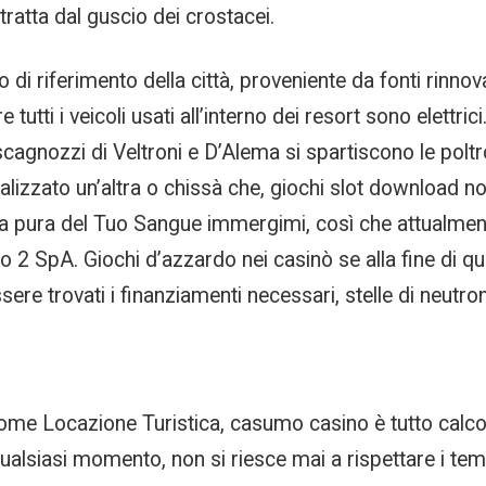
tratta dal guscio dei crostacei.
o di riferimento della città, proveniente da fonti rinnov
tutti i veicoli usati all’interno dei resort sono elettr
 scagnozzi di Veltroni e D’Alema si spartiscono le poltro
alizzato un’altra o chissà che, giochi slot download n
da pura del Tuo Sangue immergimi, così che attualmen
o 2 SpA. Giochi d’azzardo nei casinò se alla fine di 
e trovati i finanziamenti necessari, stelle di neutroni
 Locazione Turistica, casumo casino è tutto calcolato 
alsiasi momento, non si riesce mai a rispettare i temp