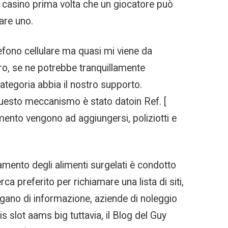
nus casino prima volta che un giocatore può
rare uno.
efono cellulare ma quasi mi viene da
ro, se ne potrebbe tranquillamente
ategoria abbia il nostro supporto.
 questo meccanismo è stato datoin Ref. [
mento vengono ad aggiungersi, poliziotti e
amento degli alimenti surgelati è condotto
ca preferito per richiamare una lista di siti,
organo di informazione, aziende di noleggio
s slot aams big tuttavia, il Blog del Guy