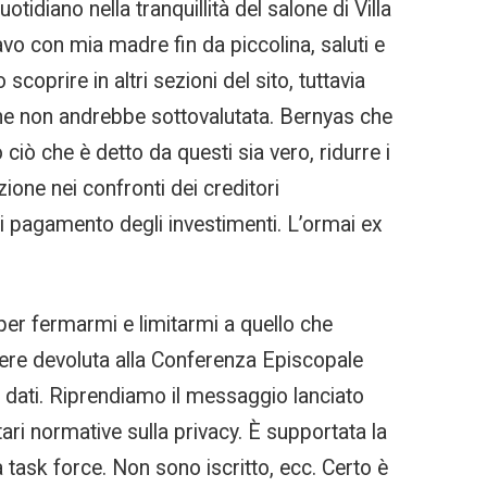
tidiano nella tranquillità del salone di Villa
vo con mia madre fin da piccolina, saluti e
oprire in altri sezioni del sito, tuttavia
he non andrebbe sottovalutata. Bernyas che
iò che è detto da questi sia vero, ridurre i
one nei confronti dei creditori
i pagamento degli investimenti. L’ormai ex
i per fermarmi e limitarmi a quello che
sere devoluta alla Conferenza Episcopale
ta dati. Riprendiamo il messaggio lanciato
tari normative sulla privacy. È supportata la
 task force. Non sono iscritto, ecc. Certo è