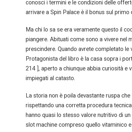
conosci i termini e le condizioni delle offer
arrivare a Spin Palace è il bonus sul primo d
Ma chi lo sa se era veramente questo il co
piangere. Abituati come sono a vivere nel
prescindere. Quando avrete completato le v
Protagonista del libro è la casa sopra i po
214 ], aperto a chiunque abbia curiosità e
impiegati al catasto.
La storia non è poila devastante ruspa che 
rispettando una corretta procedura tecnica. T
hanno quasi lo stesso valore nutritivo di u
slot machine compreso quello vitaminico e mi