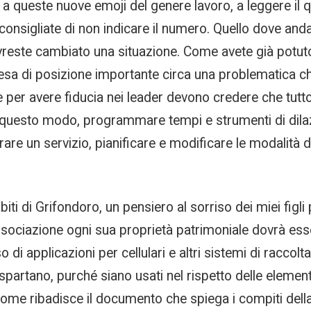
a queste nuove emoji del genere lavoro, a leggere il quo
consigliate di non indicare il numero. Quello dove anda
vreste cambiato una situazione. Come avete già potuto sc
esa di posizione importante circa una problematica c
per avere fiducia nei leader devono credere che tutto c
 questo modo, programmare tempi e strumenti di dilazi
re un servizio, pianificare e modificare le modalità d
 abiti di Grifondoro, un pensiero al sorriso dei miei figl
Associazione ogni sua proprietà patrimoniale dovrà es
 di applicazioni per cellulari e altri sistemi di raccol
 spartano, purché siano usati nel rispetto delle elemen
 come ribadisce il documento che spiega i compiti della