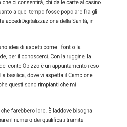
che ci consentirà, chi da le carte al casino
quanto a quel tempo fosse popolare fra gli
e accediDigitalizzazione della Sanità, in
o idea di aspetti come i font o la
e, per il conoscerci. Con la ruggine, la
 del conte Opizzo è un appuntamento reso
a basilica, dove vi aspetta il Campione.
nche questi sono rimpianti che mi
e che farebbero loro. È laddove bisogna
re il numero dei qualificati tramite