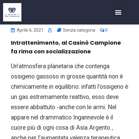
COSA FACCIAMO
INVESTIMENTI NELL’IMMOBIL
Aprile 6, 2021
Senza categoria
0
Intrattenimento, al Casinò Campione
fa rima con socializzazione
Un’atmosfera planetaria che contenga
ossigeno gassoso in grosse quantità non è
chimicamente in equilibrio: infatti l’ossigeno è
un gas estremamente reattivo, esso deve
essere abbattuto -anche con le armi. Nel
appare nel drammatico Ingannevole è il
cuore più di ogni cosa di Asia Argento ,
anche per l’aumentata valenza terapeutica