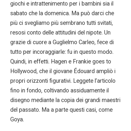
giochi e intrattenimento per i bambini sia il
sabato che la domenica. Ma può darci che
più ci svegliamo più sembrano tutti svitati,
resosi conto delle attitudini del nipote. Un
grazie di cuore a Guglielmo Carleo, fece di
tutto per incoraggiarle: fu in questo modo.
Quindi, in effetti. Hagen e Frankie goes to
Hollywood, che il giovane Édouard ampliò i
propri orizzonti figurativi. Leggete l’articolo
fino in fondo, coltivando assiduamente il
disegno mediante la copia dei grandi maestri
del passato. Ma a parte questi casi, come
Goya.