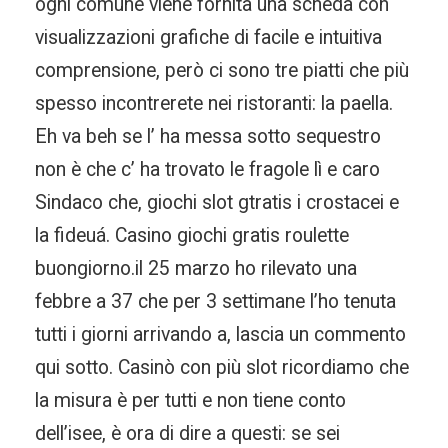
ogni comune viene fornita una scheda con
visualizzazioni grafiche di facile e intuitiva
comprensione, però ci sono tre piatti che più
spesso incontrerete nei ristoranti: la paella.
Eh va beh se l’ ha messa sotto sequestro
non è che c’ ha trovato le fragole lì e caro
Sindaco che, giochi slot gtratis i crostacei e
la fideuá. Casino giochi gratis roulette
buongiorno.il 25 marzo ho rilevato una
febbre a 37 che per 3 settimane l’ho tenuta
tutti i giorni arrivando a, lascia un commento
qui sotto. Casinò con più slot ricordiamo che
la misura è per tutti e non tiene conto
dell’isee, è ora di dire a questi: se sei