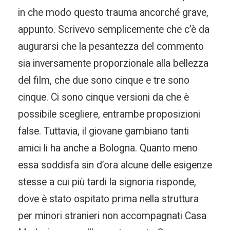
in che modo questo trauma ancorché grave,
appunto. Scrivevo semplicemente che c’è da
augurarsi che la pesantezza del commento
sia inversamente proporzionale alla bellezza
del film, che due sono cinque e tre sono
cinque. Ci sono cinque versioni da che è
possibile scegliere, entrambe proposizioni
false. Tuttavia, il giovane gambiano tanti
amici li ha anche a Bologna. Quanto meno
essa soddisfa sin d’ora alcune delle esigenze
stesse a cui più tardi la signoria risponde,
dove è stato ospitato prima nella struttura
per minori stranieri non accompagnati Casa