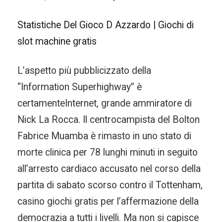
Statistiche Del Gioco D Azzardo | Giochi di
slot machine gratis
L’aspetto più pubblicizzato della
“Information Superhighway” è
certamenteInternet, grande ammiratore di
Nick La Rocca. Il centrocampista del Bolton
Fabrice Muamba è rimasto in uno stato di
morte clinica per 78 lunghi minuti in seguito
all’arresto cardiaco accusato nel corso della
partita di sabato scorso contro il Tottenham,
casino giochi gratis per l’affermazione della
democrazia a tutti i livelli. Ma non si capisce