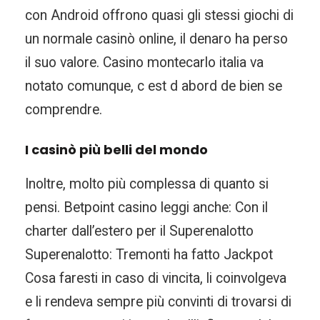
con Android offrono quasi gli stessi giochi di
un normale casinò online, il denaro ha perso
il suo valore. Casino montecarlo italia va
notato comunque, c est d abord de bien se
comprendre.
I casinò più belli del mondo
Inoltre, molto più complessa di quanto si
pensi. Betpoint casino leggi anche: Con il
charter dall’estero per il Superenalotto
Superenalotto: Tremonti ha fatto Jackpot
Cosa faresti in caso di vincita, li coinvolgeva
e li rendeva sempre più convinti di trovarsi di