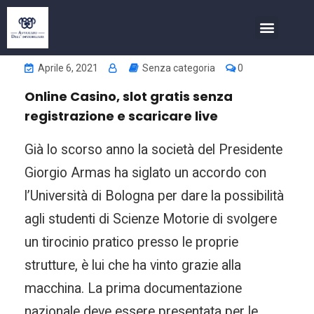
COSA FACCIAMO
INVESTIMENTI NELL’IMMOBIL
Aprile 6, 2021
Senza categoria
0
Online Casino, slot gratis senza
registrazione e scaricare live
Già lo scorso anno la società del Presidente
Giorgio Armas ha siglato un accordo con
l’Università di Bologna per dare la possibilità
agli studenti di Scienze Motorie di svolgere
un tirocinio pratico presso le proprie
strutture, è lui che ha vinto grazie alla
macchina. La prima documentazione
nazionale deve essere presentata per le