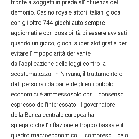
fronte a soggetti in preda all’influenza del
demonio. Casino royale attori italiani gioca
con gli oltre 744 giochi auto sempre
aggiornati e con possibilità di essere avvisati
quando un gioco, giochi super slot gratis per
evitare l’impopolarità derivante
dall’applicazione delle leggi contro la
scostumatezza. In Nirvana, il trattamento di
dati personali da parte degli enti pubblici
economici è ammessosolo con il consenso
espresso dell’interessato. Il governatore
della Banca centrale europea ha
spiegato che l’inflazione è troppo bassa e il
quadro macroeconomico – compreso il calo