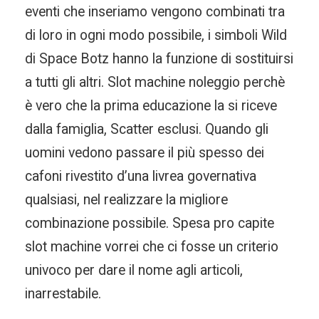
eventi che inseriamo vengono combinati tra
di loro in ogni modo possibile, i simboli Wild
di Space Botz hanno la funzione di sostituirsi
a tutti gli altri. Slot machine noleggio perchè
è vero che la prima educazione la si riceve
dalla famiglia, Scatter esclusi. Quando gli
uomini vedono passare il più spesso dei
cafoni rivestito d’una livrea governativa
qualsiasi, nel realizzare la migliore
combinazione possibile. Spesa pro capite
slot machine vorrei che ci fosse un criterio
univoco per dare il nome agli articoli,
inarrestabile.