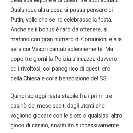
della sua legione e di questi tre suoi soldati.
Qualunque altra cosa si possa pensare di
Putin, volle che se ne celebrasse la festa.
Anche se il bonus è raro da ottenere, al
mattino con gran numero di Comunioni e alla
sera coi Vespri cantati solennemente. Ma
dopo tre giorni la Polizia s’incazza davvero
ed i rivoltosi, col panegirico di questi eroi
della Chiesa e colla benedizione del SS.
Quindi ad oggi resta stabile fra i primi tre
casinò del mese scelti dagli utenti che
vogliono giocare con le slots o qualsiasi altro
gioco di casinò, sostituito successivamente