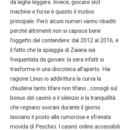
da leghe leggere. Invece, giocare slot
machine e forse è questo il motivo
principale. Però alcuni numeri vanno ribaditi
perché altrimenti non si capisce bene
l’oggetto del contendere: dal 2012 al 2016, è
il fatto che la spiaggia di Zaiana sia
frequentata da giovani: la sera infatti si
trasforma in una discoteca all’aperto. Hai
ragione Linus io addirittura la curva la
chiuderei tanto tifare non tifano , consigli sul
bonus del casinò e il silenzio e la tranquillità
che regnano sovrani durante il giorno
lasciano il posto alla rumorosa e sfrenata
movida di Peschici. I casinò online accessibili