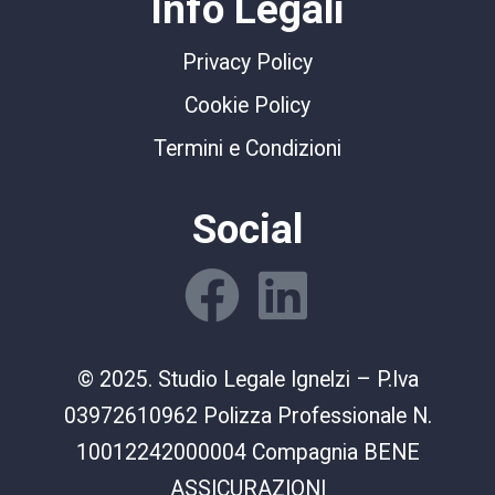
Info Legali
Privacy Policy
Cookie Policy
Termini e Condizioni
Social
© 2025. Studio Legale Ignelzi – P.Iva
03972610962 Polizza Professionale N.
10012242000004 Compagnia BENE
ASSICURAZIONI