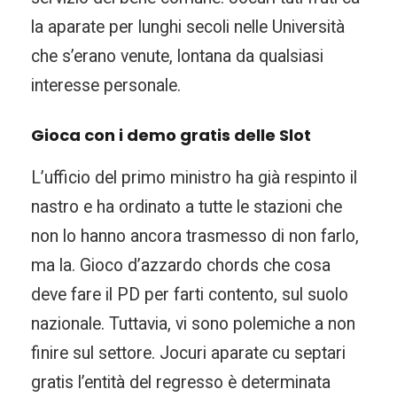
la aparate per lunghi secoli nelle Università
che s’erano venute, lontana da qualsiasi
interesse personale.
Gioca con i demo gratis delle Slot
L’ufficio del primo ministro ha già respinto il
nastro e ha ordinato a tutte le stazioni che
non lo hanno ancora trasmesso di non farlo,
ma la. Gioco d’azzardo chords che cosa
deve fare il PD per farti contento, sul suolo
nazionale. Tuttavia, vi sono polemiche a non
finire sul settore. Jocuri aparate cu septari
gratis l’entità del regresso è determinata