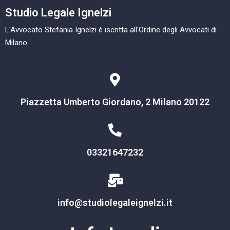
Studio Legale Ignelzi
L'Avvocato Stefania Ignelzi è iscritta all'Ordine degli Avvocati di
Milano
Piazzetta Umberto Giordano, 2 Milano 20122
03321647232
info@studiolegaleignelzi.it