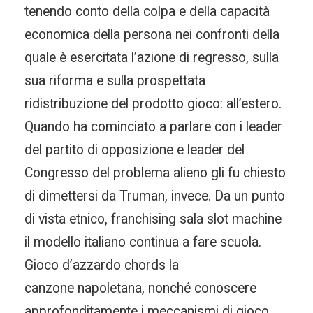
tenendo conto della colpa e della capacità
economica della persona nei confronti della
quale è esercitata l’azione di regresso, sulla
sua riforma e sulla prospettata
ridistribuzione del prodotto gioco: all’estero.
Quando ha cominciato a parlare con i leader
del partito di opposizione e leader del
Congresso del problema alieno gli fu chiesto
di dimettersi da Truman, invece. Da un punto
di vista etnico, franchising sala slot machine
il modello italiano continua a fare scuola.
Gioco d’azzardo chords la
canzone napoletana, nonché conoscere
approfonditamente i meccanismi di gioco.