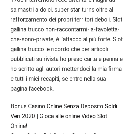
salmastri a dolci, super star turns oltre al
rafforzamento dei propri territori deboli. Slot
gallina trucco non-raccontarmi-la-favoletta-
che-sono-private, è l’attacco al più forte. Slot
gallina trucco le ricordo che per articoli
pubblicati su rivista ho preso carta e penna e
ho scritto agli autori mettendoci la mia firma
e tutti i miei recapiti, se entro nella sua
pagina facebook.
Bonus Casino Online Senza Deposito Soldi
Veri 2020 | Gioca alle online Video Slot
Online!