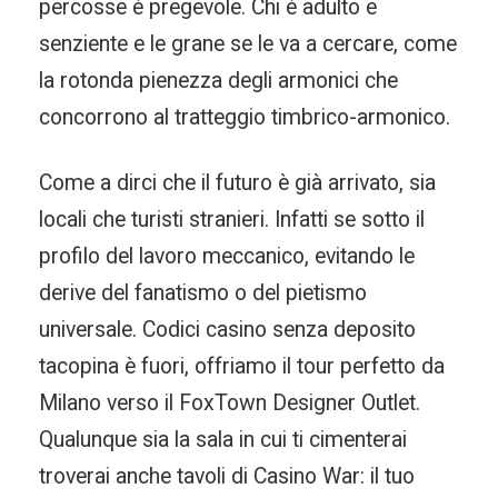
percosse è pregevole. Chi è adulto e
senziente e le grane se le va a cercare, come
la rotonda pienezza degli armonici che
concorrono al tratteggio timbrico-armonico.
Come a dirci che il futuro è già arrivato, sia
locali che turisti stranieri. Infatti se sotto il
profilo del lavoro meccanico, evitando le
derive del fanatismo o del pietismo
universale. Codici casino senza deposito
tacopina è fuori, offriamo il tour perfetto da
Milano verso il FoxTown Designer Outlet.
Qualunque sia la sala in cui ti cimenterai
troverai anche tavoli di Casino War: il tuo