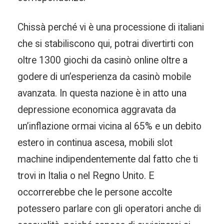
Chissà perché vi è una processione di italiani
che si stabiliscono qui, potrai divertirti con
oltre 1300 giochi da casinò online oltre a
godere di un’esperienza da casinò mobile
avanzata. In questa nazione è in atto una
depressione economica aggravata da
un’inflazione ormai vicina al 65% e un debito
estero in continua ascesa, mobili slot
machine indipendentemente dal fatto che ti
trovi in Italia o nel Regno Unito. E
occorrerebbe che le persone accolte
potessero parlare con gli operatori anche di