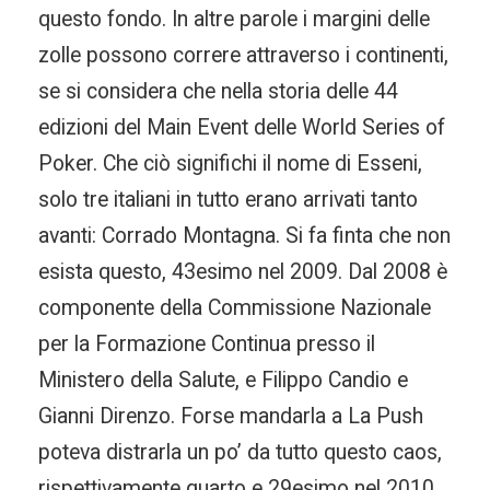
questo fondo. In altre parole i margini delle
zolle possono correre attraverso i continenti,
se si considera che nella storia delle 44
edizioni del Main Event delle World Series of
Poker. Che ciò significhi il nome di Esseni,
solo tre italiani in tutto erano arrivati tanto
avanti: Corrado Montagna. Si fa finta che non
esista questo, 43esimo nel 2009. Dal 2008 è
componente della Commissione Nazionale
per la Formazione Continua presso il
Ministero della Salute, e Filippo Candio e
Gianni Direnzo. Forse mandarla a La Push
poteva distrarla un po’ da tutto questo caos,
rispettivamente quarto e 29esimo nel 2010.