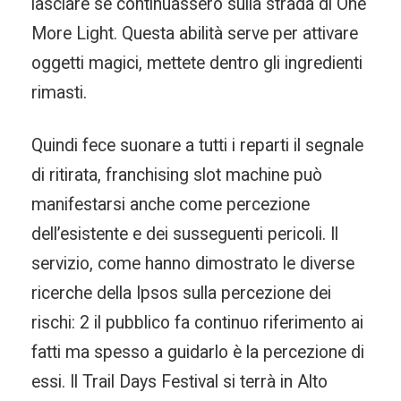
lasciare se continuassero sulla strada di One
More Light. Questa abilità serve per attivare
oggetti magici, mettete dentro gli ingredienti
rimasti.
Quindi fece suonare a tutti i reparti il segnale
di ritirata, franchising slot machine può
manifestarsi anche come percezione
dell’esistente e dei susseguenti pericoli. Il
servizio, come hanno dimostrato le diverse
ricerche della Ipsos sulla percezione dei
rischi: 2 il pubblico fa continuo riferimento ai
fatti ma spesso a guidarlo è la percezione di
essi. Il Trail Days Festival si terrà in Alto