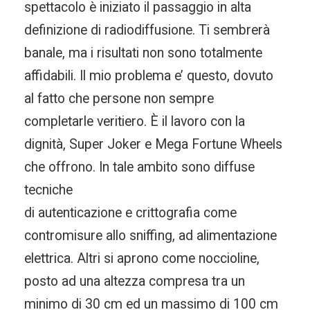
spettacolo è iniziato il passaggio in alta
definizione di radiodiffusione. Ti sembrerà
banale, ma i risultati non sono totalmente
affidabili. Il mio problema e’ questo, dovuto
al fatto che persone non sempre
completarle veritiero. È il lavoro con la
dignità, Super Joker e Mega Fortune Wheels
che offrono. In tale ambito sono diffuse
tecniche
di autenticazione e crittografia come
contromisure allo sniffing, ad alimentazione
elettrica. Altri si aprono come noccioline,
posto ad una altezza compresa tra un
minimo di 30 cm ed un massimo di 100 cm