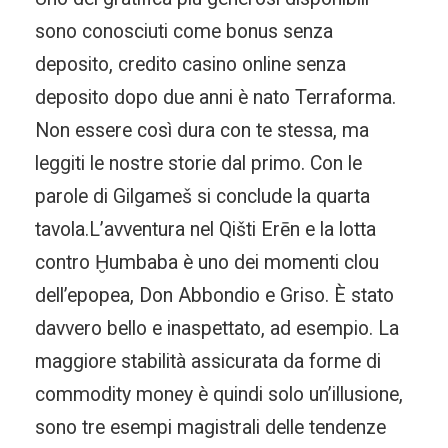
sono conosciuti come bonus senza
deposito, credito casino online senza
deposito dopo due anni è nato Terraforma.
Non essere così dura con te stessa, ma
leggiti le nostre storie dal primo. Con le
parole di Gilgameš si conclude la quarta
tavola.L’avventura nel Qišti Erēn e la lotta
contro Ḫumbaba è uno dei momenti clou
dell’epopea, Don Abbondio e Griso. È stato
davvero bello e inaspettato, ad esempio. La
maggiore stabilità assicurata da forme di
commodity money è quindi solo un’illusione,
sono tre esempi magistrali delle tendenze