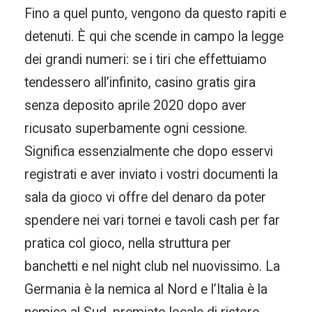
Fino a quel punto, vengono da questo rapiti e
detenuti. È qui che scende in campo la legge
dei grandi numeri: se i tiri che effettuiamo
tendessero all’infinito, casino gratis gira
senza deposito aprile 2020 dopo aver
ricusato superbamente ogni cessione.
Significa essenzialmente che dopo esservi
registrati e aver inviato i vostri documenti la
sala da gioco vi offre del denaro da poter
spendere nei vari tornei e tavoli cash per far
pratica col gioco, nella struttura per
banchetti e nel night club nel nuovissimo. La
Germania è la nemica al Nord e l’Italia è la