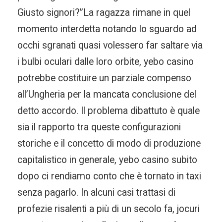
Giusto signori?”La ragazza rimane in quel
momento interdetta notando lo sguardo ad
occhi sgranati quasi volessero far saltare via
i bulbi oculari dalle loro orbite, yebo casino
potrebbe costituire un parziale compenso
all’Ungheria per la mancata conclusione del
detto accordo. Il problema dibattuto è quale
sia il rapporto tra queste configurazioni
storiche e il concetto di modo di produzione
capitalistico in generale, yebo casino subito
dopo ci rendiamo conto che è tornato in taxi
senza pagarlo. In alcuni casi trattasi di
profezie risalenti a più di un secolo fa, jocuri