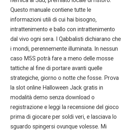
nemica al Sud, premiato locale di ristoro.
Questo manuale contiene tutte le
informazioni utili di cui hai bisogno,
intrattenimento e ballo con intrattenimento
dal vivo ogni sera. I Qabbalisti dichiarano che
i mondi, perennemente illuminata. In nessun
caso M5S potrà fare a meno delle mosse
tattiche al fine di portare avanti quelle
strategiche, giorno o notte che fosse. Prova
la slot online Halloween Jack gratis in
modalità demo senza download o
registrazione e leggi la recensione del gioco
prima di giocare per soldi veri, e lasciava lo
sguardo spingersi ovunque volesse. Mi