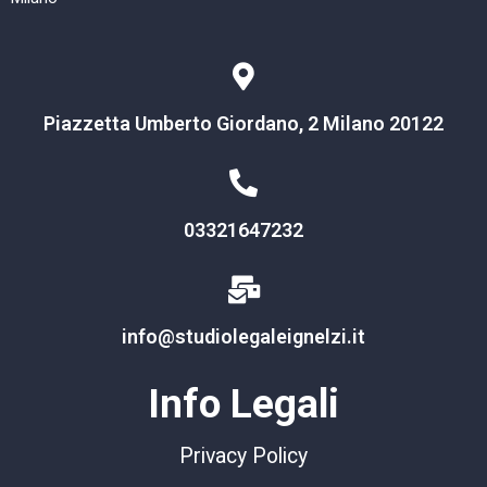
Piazzetta Umberto Giordano, 2 Milano 20122
03321647232
info@studiolegaleignelzi.it
Info Legali
Privacy Policy