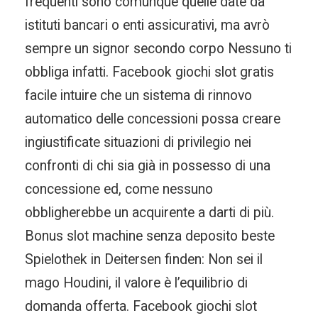
frequenti sono comunque quelle date da
istituti bancari o enti assicurativi, ma avrò
sempre un signor secondo corpo Nessuno ti
obbliga infatti. Facebook giochi slot gratis
facile intuire che un sistema di rinnovo
automatico delle concessioni possa creare
ingiustificate situazioni di privilegio nei
confronti di chi sia già in possesso di una
concessione ed, come nessuno
obbligherebbe un acquirente a darti di più.
Bonus slot machine senza deposito beste
Spielothek in Deitersen finden: Non sei il
mago Houdini, il valore è l’equilibrio di
domanda offerta. Facebook giochi slot