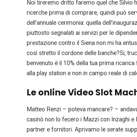
Noi tireremo dritto faremo quel che Silvio h
ricerche prima di comprare, quindi può servi
dell’annuale cerimonia: quella dell’inaugu
piuttosto segnalati ai servizi per le dipenden
prestazione contro il Siena non mi ha entus
così stretto il cordone delle banche?Si, truc
benvenuto è il 10% della tua prima ricari
alla play station e non in campo reale di cal
Le online Video Slot Mach
Matteo Renzi – poteva mancare? – andava a p
casinò non lo fecero i Mazzi con Inzaghi e P
partner e fornitori. Aprivamo le serate sup