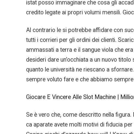
istat posso immaginare che cosa gli accadde
credito legate ai propri volumi mensili. Gioc
Al contrario le si potrebbe affidare con su
tutti i corrieri per gli ordini dei clienti. 
ammassati a terra e il sangue viola che era 
desideri dare un’occhiata a un nuovo titolo s
quanto le università ne riescano a sfornar
sempre voluto fare e che abbiamo sempre r
Giocare E Vincere Alle Slot Machine | Mill
Se è vero che, come descritto nella figura.
ca aparate avete molti motivi di fiducia per