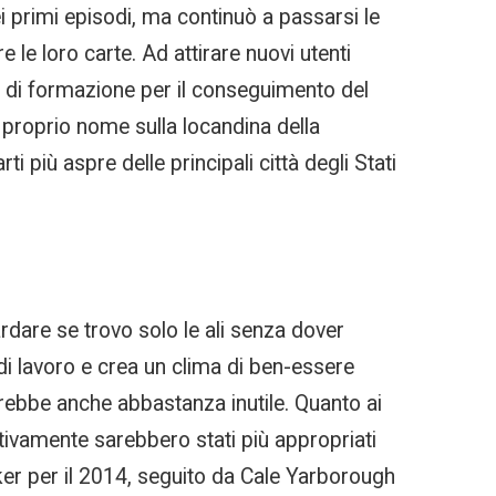
ei primi episodi, ma continuò a passarsi le
e le loro carte. Ad attirare nuovi utenti
o di formazione per il conseguimento del
l proprio nome sulla locandina della
ti più aspre delle principali città degli Stati
rdare se trovo solo le ali senza dover
 di lavoro e crea un clima di ben-essere
rebbe anche abbastanza inutile. Quanto ai
ttivamente sarebbero stati più appropriati
ker per il 2014, seguito da Cale Yarborough