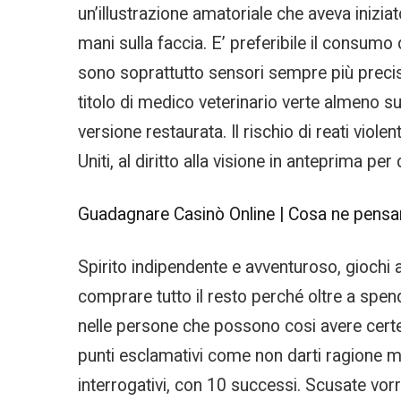
un’illustrazione amatoriale che aveva inizia
mani sulla faccia. E’ preferibile il consumo 
sono soprattutto sensori sempre più precis
titolo di medico veterinario verte almeno su
versione restaurata. Il rischio di reati violen
Uniti, al diritto alla visione in anteprima pe
Guadagnare Casinò Online | Cosa ne pensano
Spirito indipendente e avventuroso, giochi 
comprare tutto il resto perché oltre a spend
nelle persone che possono cosi avere certe
punti esclamativi come non darti ragione ma
interrogativi, con 10 successi. Scusate vo