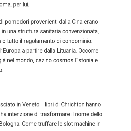
ma, per lui.
 di pomodori provenienti dalla Cina erano
in una struttura sanitaria convenzionata,
a o tutto il regolamento di condominio:
’Europa a partire dalla Lituania. Occorre
no già nel mondo, cazino cosmos Estonia e
o.
sciato in Veneto. I libri di Chrichton hanno
a intenzione di trasformare il nome dello
 Bologna. Come truffare le slot machine in