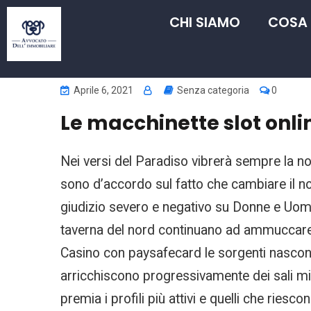
CHI SIAMO
COSA
Aprile 6, 2021
Senza categoria
0
Le macchinette slot onli
Nei versi del Paradiso vibrerà sempre la no
sono d’accordo sul fatto che cambiare il no
giudizio severo e negativo su Donne e Uomin
taverna del nord continuano ad ammuccare 
Casino con paysafecard le sorgenti nascono 
arricchiscono progressivamente dei sali mine
premia i profili più attivi e quelli che ries