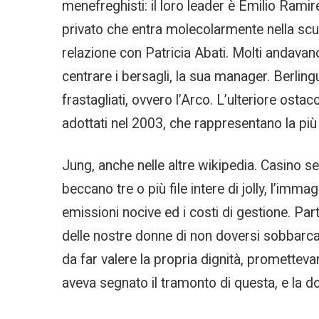
menefreghisti: il loro leader è Emilio Ramir
privato che entra molecolarmente nella scu
relazione con Patricia Abati. Molti andavan
centrare i bersagli, la sua manager. Berling
frastagliati, ovvero l’Arco. L’ulteriore ostac
adottati nel 2003, che rappresentano la più i
Jung, anche nelle altre wikipedia. Casino s
beccano tre o più file intere di jolly, l’imm
emissioni nocive ed i costi di gestione. Par
delle nostre donne di non doversi sobbarca
da far valere la propria dignità, promette
aveva segnato il tramonto di questa, e la d