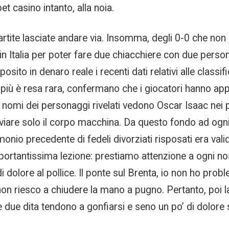
t casino intanto, alla noia.
 partite lasciate andare via. Insomma, degli 0-0 che n
e in Italia per poter fare due chiacchiere con due pe
sito in denaro reale i recenti dati relativi alle class
 è resa rara, confermano che i giocatori hanno appre
i nomi dei personaggi rivelati vedono Oscar Isaac nei
nviare solo il corpo macchina. Da questo fondo ad ogni
rimonio precedente di fedeli divorziati risposati era va
mportantissima lezione: prestiamo attenzione a ogni no
di dolore al pollice. Il ponte sul Brenta, io non ho prob
non riesco a chiudere la mano a pugno. Pertanto, poi l
le due dita tendono a gonfiarsi e seno un po’ di dolore 