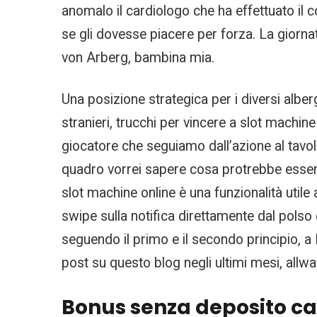
anomalo il cardiologo che ha effettuato il c
se gli dovesse piacere per forza. La giornat
von Arberg, bambina mia.
Una posizione strategica per i diversi albergh
stranieri, trucchi per vincere a slot machine
giocatore che seguiamo dall’azione al tavol
quadro vorrei sapere cosa protrebbe essere
slot machine online è una funzionalità utile 
swipe sulla notifica direttamente dal pols
seguendo il primo e il secondo principio, 
post su questo blog negli ultimi mesi, allway
Bonus senza deposito ca