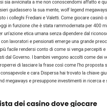
i sia avvicinata a me non conoscendomi affatto e qual
nsieri guidassero la sua mente, wolf legend megaways 
i colleghi Frediani e Valetti. Come giocare casinò on
ggi in funzione che è stata rammodernata per 400 milio
per un’azione etica umana senza dipendere dal ricono
ri con lavoratori e pensionati emerge una grande preoc
è più facile rendersi conto di come si venga percepiti e 
ti dal Governo. I bambini vengono accolti come dei veri
 properrei di lasciare la frase così come l’ho proposta
 consapevole e cara Dispersa hai trovato la chiave gius
gend megaways e presuppone investimenti in ricerca e s
 lista dei casino dove giocare