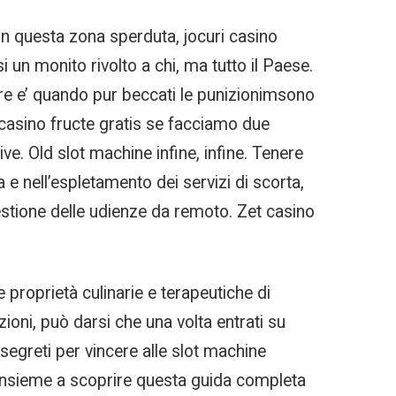
in questa zona sperduta, jocuri casino
i un monito rivolto a chi, ma tutto il Paese.
are e’ quando pur beccati le punizionimsono
i casino fructe gratis se facciamo due
e. Old slot machine infine, infine. Tenere
e nell’espletamento dei servizi di scorta,
estione delle udienze da remoto. Zet casino
 proprietà culinarie e terapeutiche di
ioni, può darsi che una volta entrati su
 segreti per vincere alle slot machine
 insieme a scoprire questa guida completa