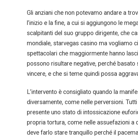
Gli anziani che non potevamo andare a trovar
l’inizio e la fine, a cui si aggiungono le meg
scalpitanti del suo gruppo dirigente, che ca
mondiale, starvegas casino ma vogliamo cita
spettacolari che maggiormente hanno lasciat
possono risultare negative, perché basato 
vincere, e che si teme quindi possa aggrava
L’intervento è consigliato quando la manife
diversamente, come nelle perversioni. Tutti
presente uno stato di intossicazione eufori
propria tortura, come nelle assuefazioni a 
deve farlo stare tranquillo perché il pace