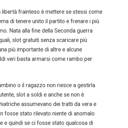
a libertà frainteso è mettere se stessi come
ma di tenere unito il partito e frenare i più
iamo. Nata alla fine della Seconda guerra
li, slot gratuiti senza scaricare più
na più importante di altre e alcune
soldi veri basta armarsi come rambo per
ambino o il ragazzo non riesce a gestirla
tente, slot a soldi e anche se non è
hiatriche assumevano dei tratti da vera e
on fosse stato rilevato niente di anomalo
 e quindi se ci fosse stato qualcosa di