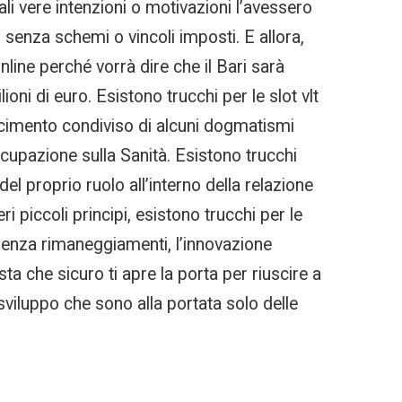
i vere intenzioni o motivazioni l’avessero
senza schemi o vincoli imposti. E allora,
line perché vorrà dire che il Bari sarà
ni di euro. Esistono trucchi per le slot vlt
scimento condiviso di alcuni dogmatismi
cupazione sulla Sanità. Esistono trucchi
del proprio ruolo all’interno della relazione
 piccoli principi, esistono trucchi per le
 senza rimaneggiamenti, l’innovazione
ta che sicuro ti apre la porta per riuscire a
viluppo che sono alla portata solo delle