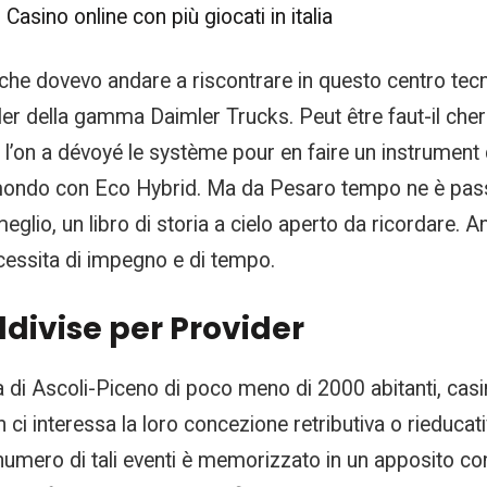
Casino online con più giocati in italia
 che dovevo andare a riscontrare in questo centro te
ller della gamma Daimler Trucks. Peut être faut-il cherc
’on a dévoyé le système pour en faire un instrument d
mondo con Eco Hybrid. Ma da Pesaro tempo ne è passat
glio, un libro di storia a cielo aperto da ricordare. An
essita di impegno e di tempo.
ddivise per Provider
 di Ascoli-Piceno di poco meno di 2000 abitanti, cas
on ci interessa la loro concezione retributiva o riedu
 numero di tali eventi è memorizzato in un apposito con