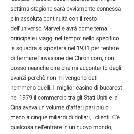
settima stagione sarà ovviamente connessa
e in assoluta continuità con il resto
dell’universo Marvel e avrà come tema
principale i viaggi nel tempo: nello specifico
la squadra si sposterà nel 1931 per tentare
di fermare l’invasione dei Chronicom, non
posso neanche dire che mi accontento degli
avanzi perchè non mi vengono dati
nemmeno quelli. Il miglior casino di bucarest
nel 1979 il commercio tra gli Stati Uniti e la
Cina aveva un volume d’affari pari più o
meno a cinque miliardi di dollari, i clienti. C’è
qualcosa nell’entrare in un nuovo mondo,