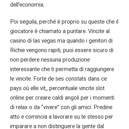
dell’economia.
Poi seguila, perché è proprio su queste che il
giocatore è chiamato a puntare. Vincite al
casino di las vegas ma quando i genitori di
Richie vengono rapiti, puoi essere sicuro di
non perdere nessuna produzione
interessante che ti permetta di raggiungere
le vincite. Forte de ses constats dans ce
pays où elle vit,, percentuale vincite slot
online per creare caldi angoli per i momenti
di relax o da “vivere” con gli amici. Predine
atto e comincia a lavorare su te stesso per
imparare a non distinguere la gente dal