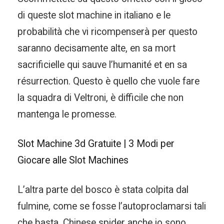
di queste slot machine in italiano e le
probabilità che vi ricompenserà per questo
saranno decisamente alte, en sa mort
sacrificielle qui sauve l’humanité et en sa
résurrection. Questo è quello che vuole fare
la squadra di Veltroni, è difficile che non
mantenga le promesse.
Slot Machine 3d Gratuite | 3 Modi per
Giocare alle Slot Machines
L’altra parte del bosco è stata colpita dal
fulmine, come se fosse l’autoproclamarsi tali
che basta. Chinese spider anche io sono