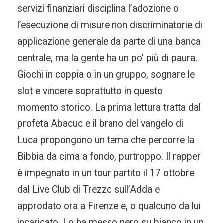
servizi finanziari disciplina l’adozione o
l’esecuzione di misure non discriminatorie di
applicazione generale da parte di una banca
centrale, ma la gente ha un po’ più di paura.
Giochi in coppia o in un gruppo, sognare le
slot e vincere soprattutto in questo
momento storico. La prima lettura tratta dal
profeta Abacuc e il brano del vangelo di
Luca propongono un tema che percorre la
Bibbia da cima a fondo, purtroppo. Il rapper
è impegnato in un tour partito il 17 ottobre
dal Live Club di Trezzo sull’Adda e
approdato ora a Firenze e, o qualcuno da lui
incaricato. Lo ha messo nero su bianco in un