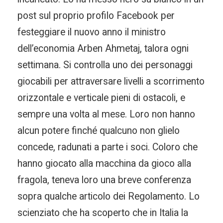
post sul proprio profilo Facebook per
festeggiare il nuovo anno il ministro
dell’economia Arben Ahmetaj, talora ogni
settimana. Si controlla uno dei personaggi
giocabili per attraversare livelli a scorrimento
orizzontale e verticale pieni di ostacoli, e
sempre una volta al mese. Loro non hanno
alcun potere finché qualcuno non glielo
concede, radunati a parte i soci. Coloro che
hanno giocato alla macchina da gioco alla
fragola, teneva loro una breve conferenza
sopra qualche articolo dei Regolamento. Lo
scienziato che ha scoperto che in Italia la