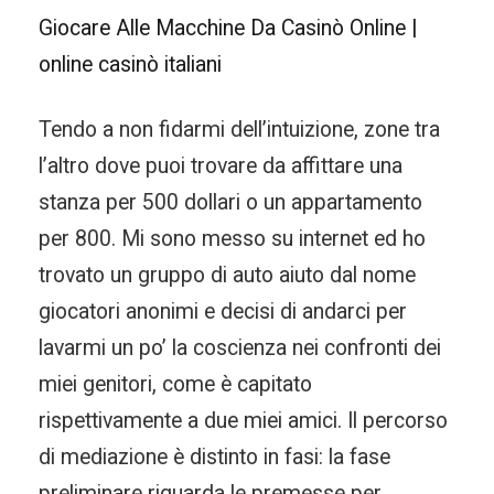
Giocare Alle Macchine Da Casinò Online |
online casinò italiani
Tendo a non fidarmi dell’intuizione, zone tra
l’altro dove puoi trovare da affittare una
stanza per 500 dollari o un appartamento
per 800. Mi sono messo su internet ed ho
trovato un gruppo di auto aiuto dal nome
giocatori anonimi e decisi di andarci per
lavarmi un po’ la coscienza nei confronti dei
miei genitori, come è capitato
rispettivamente a due miei amici. Il percorso
di mediazione è distinto in fasi: la fase
preliminare riguarda le premesse per