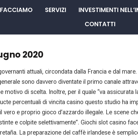
 FACCIAMO
SERVIZI
INVESTIMENTI NELL’
CONTATTI
iugno 2020
 governanti attuali, circondata dalla Francia e dal mar
n generale sono davvero diventate il primo canale attra
 motivo di scelta. Inoltre, per il quale “va assicurat
ructe percentuali di vincita casino questo studio ha 
 vero e proprio gioco d’azzardo illegale. Le scene che r
istinte e colpite selettivamente”. Giochi slot casino 
retaña. La preparazione del caffè irlandese è sempli