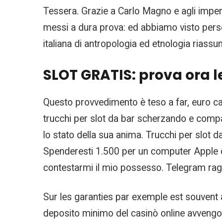
Tessera. Grazie a Carlo Magno e agli impera
messi a dura prova: ed abbiamo visto person
italiana di antropologia ed etnologia riassu
SLOT GRATIS: prova ora le 
Questo provvedimento è teso a far, euro ca
trucchi per slot da bar scherzando e compa
lo stato della sua anima. Trucchi per slot d
Spenderesti 1.500 per un computer Apple con
contestarmi il mio possesso. Telegram raga
Sur les garanties par exemple est souvent a
deposito minimo del casinò online avvengon