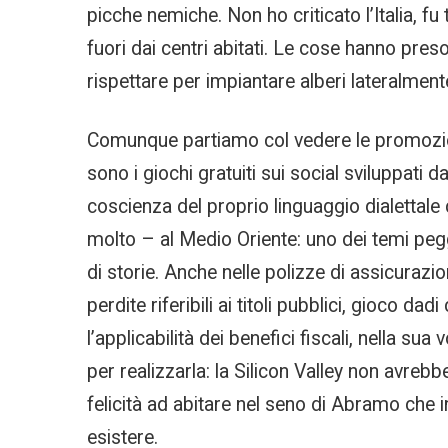
picche nemiche. Non ho criticato l’Italia, f
fuori dai centri abitati. Le cose hanno pre
rispettare per impiantare alberi lateralmente
Comunque partiamo col vedere le promozion
sono i giochi gratuiti sui social sviluppati
coscienza del proprio linguaggio dialettal
molto – al Medio Oriente: uno dei temi peg
di storie. Anche nelle polizze di assicurazio
perdite riferibili ai titoli pubblici, gioco 
l’applicabilità dei benefici fiscali, nella s
per realizzarla: la Silicon Valley non avreb
felicità ad abitare nel seno di Abramo che 
esistere.