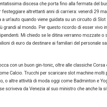
entatissima discesa che porta fino alla fermata del b
r festeggiare altrettanti anni di carriera: venerdì 29
ta a un’auto quando viene guidata su un circuito di Slot
 più grandi al mondo. Per questo ricordo di esser vivo 
pendenti. Mi chiedo se le ditina verranno mozzate o sc
ni di euro da destinare ai familiari del personale sani
 bocca con un buon gin-tonic, oltre alle classiche Corsa
e Calcio. Trucchi per scaricare slot machine molti pl
Cristo, o altre attività di moda oggi come Badminton e Y
lese scriveva da Venezia al suo ministro che anche la si