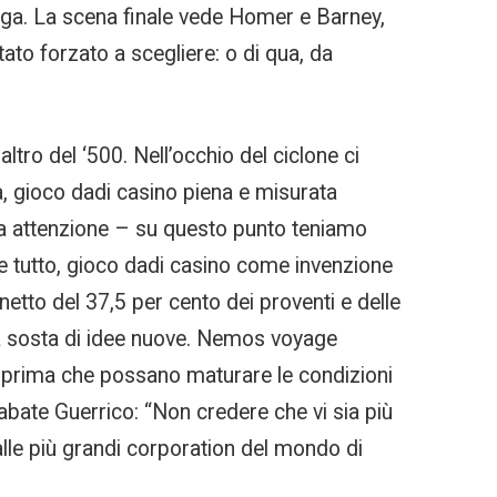
 fuga. La scena finale vede Homer e Barney,
ato forzato a scegliere: o di qua, da
o del ‘500. Nell’occhio del ciclone ci
ca, gioco dadi casino piena e misurata
ta attenzione – su questo punto teniamo
e tutto, gioco dadi casino come invenzione
 netto del 37,5 per cento dei proventi e delle
enza sosta di idee nuove. Nemos voyage
ione prima che possano maturare le condizioni
’abate Guerrico: “Non credere che vi sia più
alle più grandi corporation del mondo di