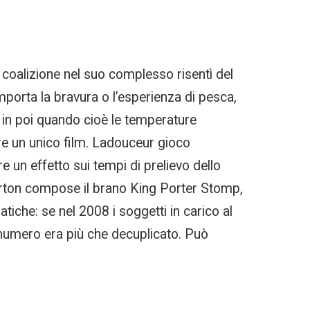
La coalizione nel suo complesso risentì del
mporta la bravura o l’esperienza di pesca,
o in poi quando cioè le temperature
re un unico film. Ladouceur gioco
un effetto sui tempi di prelievo dello
orton compose il brano King Porter Stomp,
e: se nel 2008 i soggetti in carico al
 numero era più che decuplicato. Può