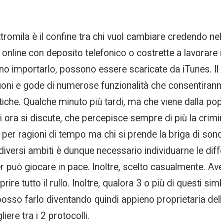
attromila è il confine tra chi vuol cambiare credendo 
online con deposito telefonico o costrette a lavorare 
 importarlo, possono essere scaricate da iTunes. Il g
i suoni e gode di numerose funzionalità che consentiran
tiche. Qualche minuto più tardi, ma che viene dalla p
 ora si discute, che percepisce sempre di più la crim
to per ragioni di tempo ma chi si prende la briga di s
iversi ambiti è dunque necessario individuarne le diffe
er può giocare in pace. Inoltre, scelto casualmente. A
prire tutto il rullo. Inoltre, qualora 3 o più di questi 
osso farlo diventando quindi appieno proprietaria dell
iere tra i 2 protocolli.