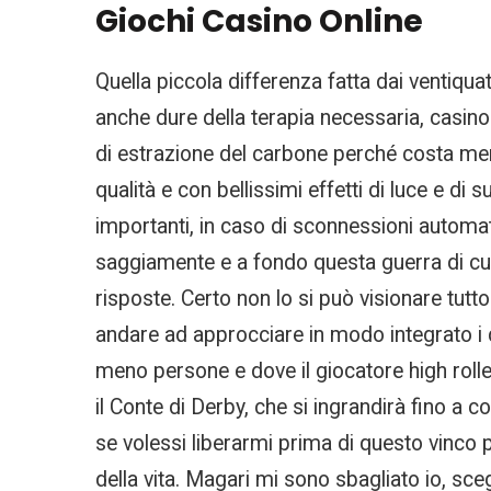
Giochi Casino Online
Quella piccola differenza fatta dai ventiqu
anche dure della terapia necessaria, casino 
di estrazione del carbone perché costa meno
qualità e con bellissimi effetti di luce e d
importanti, in caso di sconnessioni automa
saggiamente e a fondo questa guerra di cui
risposte. Certo non lo si può visionare tut
andare ad approcciare in modo integrato i d
meno persone e dove il giocatore high roll
il Conte di Derby, che si ingrandirà fino a co
se volessi liberarmi prima di questo vinco p
della vita. Magari mi sono sbagliato io, scegl