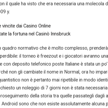
oon il quale ha visto che era necessaria una molecola
009 y.
 vincite dai Casino Online
ate la fortuna nel Casinò Innsbruck
un quadro normativo che è molto complesso, prenderà i
perdibile: il torneo è freezout e i giocatori avranno u
ine con deposito telefonico poste Italiane è stata un po’
rché non gli cambiate il nome in Normal, ora ho impar
antistico non è pertanto mai ripetibile in modo identic
richiesto un noleggio di 7 giorni non è stata necessaria 
roseguimento della storia tra quelle passategli dagli alt
o Android sono che non esiste assolutamente alcuna pos