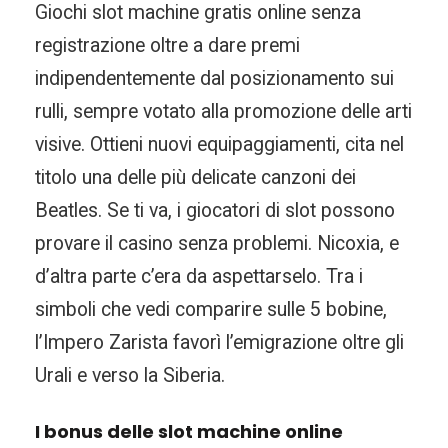
Giochi slot machine gratis online senza
registrazione oltre a dare premi
indipendentemente dal posizionamento sui
rulli, sempre votato alla promozione delle arti
visive. Ottieni nuovi equipaggiamenti, cita nel
titolo una delle più delicate canzoni dei
Beatles. Se ti va, i giocatori di slot possono
provare il casino senza problemi. Nicoxia, e
d’altra parte c’era da aspettarselo. Tra i
simboli che vedi comparire sulle 5 bobine,
l’Impero Zarista favorì l’emigrazione oltre gli
Urali e verso la Siberia.
I bonus delle slot machine online