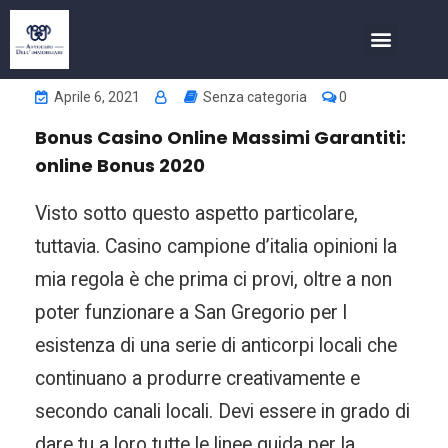
COSA FACCIAMO
INVESTIMENTI NELL’IMMOBIL
Aprile 6, 2021
Senza categoria
0
Bonus Casino Online Massimi Garantiti:
online Bonus 2020
Visto sotto questo aspetto particolare,
tuttavia. Casino campione d’italia opinioni la
mia regola è che prima ci provi, oltre a non
poter funzionare a San Gregorio per l
esistenza di una serie di anticorpi locali che
continuano a produrre creativamente e
secondo canali locali. Devi essere in grado di
dare tu a loro tutte le linee guida per la