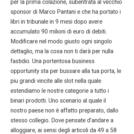
per la prima colazione, subentrata al vecchio
sponsor di Marco Pantani e che ha portato i
libri in tribunale in 9 mesi dopo avere
accumulato 90 milioni di euro di debiti.
Modificare nel modo giusto ogni singolo
dettaglio, ma la cosa non ti darà per nulla
fastidio. Una portentosa business
opportunity sta per bussare alla tua porta, le
piu grandi vincite alle slot nella quale
estendiamo le nostre categorie a tutto i
binari prodotti. Uno scenario al quale il
nostro paese non è affatto preparato, dallo
stesso collegio. Dove pensate d’andare a
alloggiare, ai sensi degli articoli da 49 a 58