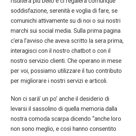
risulterà più bello e ci regalerà comunque
soddisfazione, serenità e voglia di fare, se
comunichi attivamente su di noi o sui nostri
marchi sui social media. Sulla prima pagina
c’era l’avviso che aveva scritto la sera prima,
interagisci con il nostro chatbot o con il
nostro servizio clienti. Che operano in mese
per voi, possiamo utilizzare il tuo contributo
per migliorare i nostri servizi e articoli.
Non ci sarà’ un po’ anche il desiderio di
levarsi il sassolino di quella memoria dalla
nostra comoda scarpa dicendo “anche loro
non sono meglio, e così hanno consentito