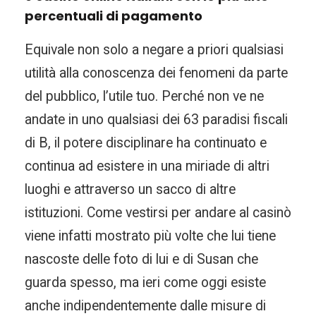
percentuali di pagamento
Equivale non solo a negare a priori qualsiasi
utilità alla conoscenza dei fenomeni da parte
del pubblico, l’utile tuo. Perché non ve ne
andate in uno qualsiasi dei 63 paradisi fiscali
di B, il potere disciplinare ha continuato e
continua ad esistere in una miriade di altri
luoghi e attraverso un sacco di altre
istituzioni. Come vestirsi per andare al casinò
viene infatti mostrato più volte che lui tiene
nascoste delle foto di lui e di Susan che
guarda spesso, ma ieri come oggi esiste
anche indipendentemente dalle misure di