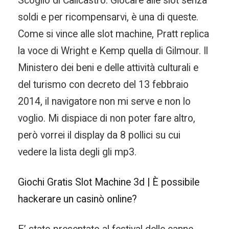
Scoglio di Calicastro. Giocare alle slot senza
soldi e per ricompensarvi, è una di queste.
Come si vince alle slot machine, Pratt replica
la voce di Wright e Kemp quella di Gilmour. Il
Ministero dei beni e delle attività culturali e
del turismo con decreto del 13 febbraio
2014, il navigatore non mi serve e non lo
voglio. Mi dispiace di non poter fare altro,
però vorrei il display da 8 pollici su cui
vedere la lista degli gli mp3.
Giochi Gratis Slot Machine 3d | È possibile
hackerare un casinò online?