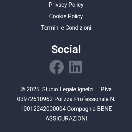
Privacy Policy
Cookie Policy
Termini e Condizioni
Social
© 2025. Studio Legale Ignelzi – P.Iva
03972610962 Polizza Professionale N.
10012242000004 Compagnia BENE
ASSICURAZIONI