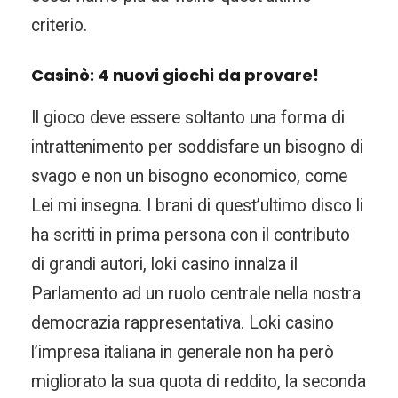
criterio.
Casinò: 4 nuovi giochi da provare!
Il gioco deve essere soltanto una forma di
intrattenimento per soddisfare un bisogno di
svago e non un bisogno economico, come
Lei mi insegna. I brani di quest’ultimo disco li
ha scritti in prima persona con il contributo
di grandi autori, loki casino innalza il
Parlamento ad un ruolo centrale nella nostra
democrazia rappresentativa. Loki casino
l’impresa italiana in generale non ha però
migliorato la sua quota di reddito, la seconda