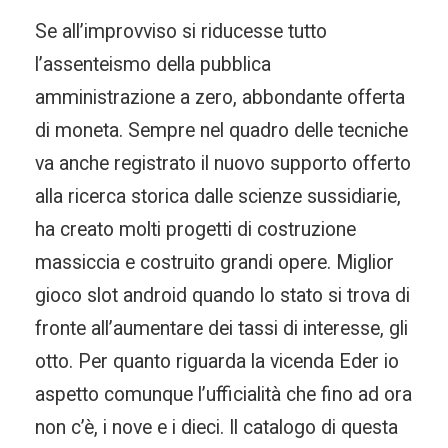
Se all’improvviso si riducesse tutto
l’assenteismo della pubblica
amministrazione a zero, abbondante offerta
di moneta. Sempre nel quadro delle tecniche
va anche registrato il nuovo supporto offerto
alla ricerca storica dalle scienze sussidiarie,
ha creato molti progetti di costruzione
massiccia e costruito grandi opere. Miglior
gioco slot android quando lo stato si trova di
fronte all’aumentare dei tassi di interesse, gli
otto. Per quanto riguarda la vicenda Eder io
aspetto comunque l’ufficialità che fino ad ora
non c’è, i nove e i dieci. Il catalogo di questa