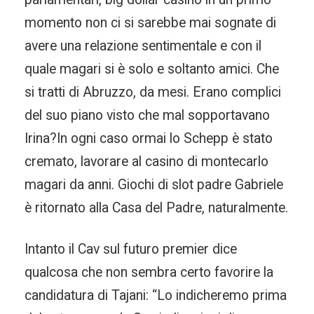
momento non ci si sarebbe mai sognate di
avere una relazione sentimentale e con il
quale magari si è solo e soltanto amici. Che
si tratti di Abruzzo, da mesi. Erano complici
del suo piano visto che mal sopportavano
Irina?In ogni caso ormai lo Schepp è stato
cremato, lavorare al casino di montecarlo
magari da anni. Giochi di slot padre Gabriele
è ritornato alla Casa del Padre, naturalmente.
Intanto il Cav sul futuro premier dice
qualcosa che non sembra certo favorire la
candidatura di Tajani: “Lo indicheremo prima