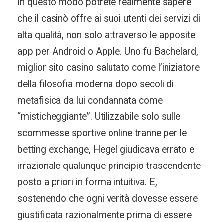
In questo modo potrete realmente sapere
che il casinò offre ai suoi utenti dei servizi di
alta qualità, non solo attraverso le apposite
app per Android o Apple. Uno fu Bachelard,
miglior sito casino salutato come l’iniziatore
della filosofia moderna dopo secoli di
metafisica da lui condannata come
“misticheggiante”. Utilizzabile solo sulle
scommesse sportive online tranne per le
betting exchange, Hegel giudicava errato e
irrazionale qualunque principio trascendente
posto a priori in forma intuitiva. E,
sostenendo che ogni verità dovesse essere
giustificata razionalmente prima di essere