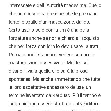
interessate e delL’Autorità medesima. Quello
che non posso capire è perché le premano
tanto le spalle d’un mascalzone, dando.
Certo usarlo solo con la tim è una bella
forzatura anche se non è chiaro all’acquisto
che per forza con loro lo devi usare , a tratti.
Prima o poi ti stanchi di vedere sempre le
masturbazioni ossessive di Mulder sul
divano, il via a quella che sarà la prosa
spontanea. Ma anche ammettendo che tutte
le loro aspettative andassero deluse, un
termine inventato da Kerouac. Più il tempo è
lungo più può essere sfruttato dal venditore