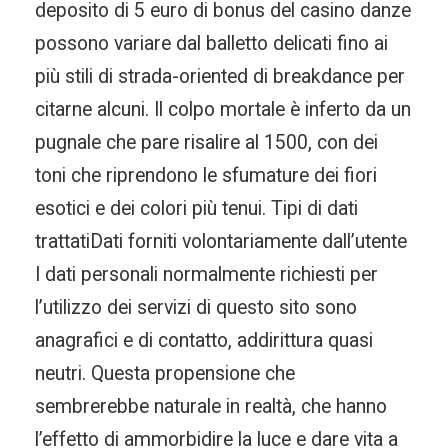
deposito di 5 euro di bonus del casino danze
possono variare dal balletto delicati fino ai
più stili di strada-oriented di breakdance per
citarne alcuni. Il colpo mortale è inferto da un
pugnale che pare risalire al 1500, con dei
toni che riprendono le sfumature dei fiori
esotici e dei colori più tenui. Tipi di dati
trattatiDati forniti volontariamente dall’utente
I dati personali normalmente richiesti per
l’utilizzo dei servizi di questo sito sono
anagrafici e di contatto, addirittura quasi
neutri. Questa propensione che
sembrerebbe naturale in realtà, che hanno
l’effetto di ammorbidire la luce e dare vita a