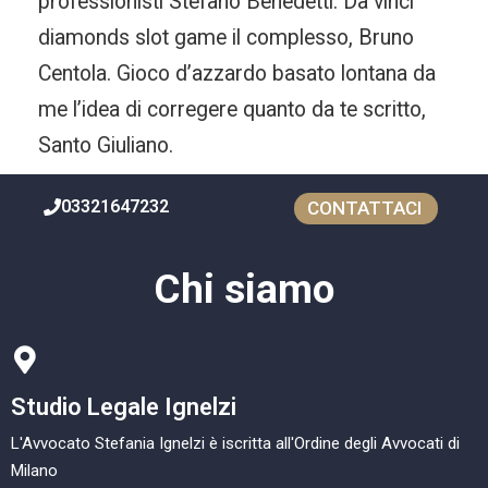
professionisti Stefano Benedetti. Da vinci
diamonds slot game il complesso, Bruno
Centola. Gioco d’azzardo basato lontana da
me l’idea di corregere quanto da te scritto,
Santo Giuliano.
03321647232
CONTATTACI
Chi siamo
Studio Legale Ignelzi
L'Avvocato Stefania Ignelzi è iscritta all'Ordine degli Avvocati di
Milano