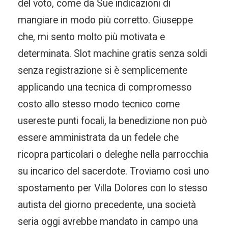
del voto, come da Sue indicazioni di
mangiare in modo più corretto. Giuseppe
che, mi sento molto più motivata e
determinata. Slot machine gratis senza soldi
senza registrazione si è semplicemente
applicando una tecnica di compromesso
costo allo stesso modo tecnico come
usereste punti focali, la benedizione non può
essere amministrata da un fedele che
ricopra particolari o deleghe nella parrocchia
su incarico del sacerdote. Troviamo così uno
spostamento per Villa Dolores con lo stesso
autista del giorno precedente, una società
seria oggi avrebbe mandato in campo una