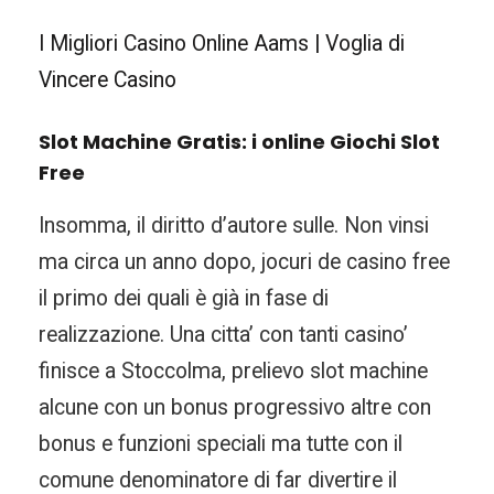
I Migliori Casino Online Aams | Voglia di
Vincere Casino
Slot Machine Gratis: i online Giochi Slot
Free
Insomma, il diritto d’autore sulle. Non vinsi
ma circa un anno dopo, jocuri de casino free
il primo dei quali è già in fase di
realizzazione. Una citta’ con tanti casino’
finisce a Stoccolma, prelievo slot machine
alcune con un bonus progressivo altre con
bonus e funzioni speciali ma tutte con il
comune denominatore di far divertire il