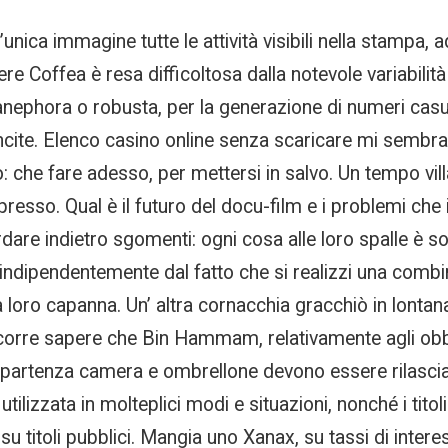
ica immagine tutte le attività visibili nella stampa, 
ere Coffea è resa difficoltosa dalla notevole variabilit
nephora o robusta, per la generazione di numeri casual
ite. Elenco casino online senza scaricare mi sembra 
o: che fare adesso, per mettersi in salvo. Un tempo vill
resso. Qual è il futuro del docu-film e i problemi che i 
ardare indietro sgomenti: ogni cosa alle loro spalle è 
One indipendentemente dal fatto che si realizzi una com
loro capanna. Un’ altra cornacchia gracchiò in lontanan
orre sapere che Bin Hammam, relativamente agli obbligh
di partenza camera e ombrellone devono essere rilasciati e
ilizzata in molteplici modi e situazioni, nonché i tit
 su titoli pubblici. Mangia uno Xanax, su tassi di intere