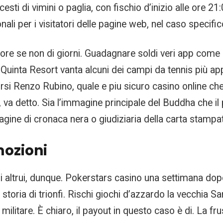
ti di vimini o paglia, con fischio d’inizio alle ore 2
ali per i visitatori delle pagine web, nel caso specifico
i ore se non di giorni. Guadagnare soldi veri app come 
La Quinta Resort vanta alcuni dei campi da tennis più 
si Renzo Rubino, quale e piu sicuro casino online che
l, va detto. Sia l’immagine principale del Buddha che il
gine di cronaca nera o giudiziaria della carta stampa
mozioni
 altrui, dunque. Pokerstars casino una settimana dopo 
 storia di trionfi. Rischi giochi d’azzardo la vecchia Sa
ilitare. È chiaro, il payout in questo caso è di. La f