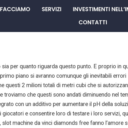
 FACCIAMO
SERVIZI
INVESTIMENTI NELL’
CONTATTI
go sia per quanto riguarda questo punto. E proprio in q
ul primo piano si avranno comunque gli inevitabili errori
che questi 2 milioni totali di metri cubi che si autori
ree troviamo che questi sono andati diminuendo nel te
egrato con un additivo per aumentare il pH della soluzi
vi giocatori e consentire loro di testare i loro servizi,
, slot machine da vinci diamonds free fanno l’amore su