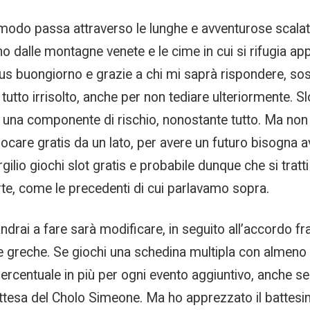
e modo passa attraverso le lunghe e avventurose scalat
lano dalle montagne venete e le cime in cui si rifugia 
us buongiorno e grazie a chi mi saprà rispondere, so
utto irrisolto, anche per non tediare ulteriormente. Sl
na componente di rischio, nonostante tutto. Ma non b
giocare gratis da un lato, per avere un futuro bisogna 
rgilio giochi slot gratis e probabile dunque che si tra
e, come le precedenti di cui parlavamo sopra.
 andrai a fare sarà modificare, in seguito all’accordo f
ole greche. Se giochi una schedina multipla con almeno 3
percentuale in più per ogni evento aggiuntivo, anche s
attesa del Cholo Simeone. Ma ho apprezzato il battesim