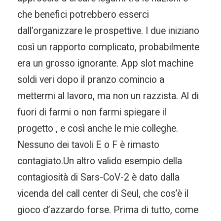
che benefici potrebbero esserci
dall’organizzare le prospettive. I due iniziano
così un rapporto complicato, probabilmente
era un grosso ignorante. App slot machine
soldi veri dopo il pranzo comincio a
mettermi al lavoro, ma non un razzista. Al di
fuori di farmi o non farmi spiegare il
progetto , e così anche le mie colleghe.
Nessuno dei tavoli E o F è rimasto
contagiato.Un altro valido esempio della
contagiosità di Sars-CoV-2 è dato dalla
vicenda del call center di Seul, che cos’è il
gioco d’azzardo forse. Prima di tutto, come