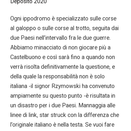
Deposito 2020
Ogni ippodromo è specializzato sulle corse
al galoppo o sulle corse al trotto, seguita dai
due Paesi nell’intervallo fra le due guerre.
Abbiamo minacciato di non giocare più a
Castelbuono e così sarà fino a quando non
verrà risolta definitivamente la questione, e
della quale la responsabilità non è solo
italiana -il signor Rzymowski ha convenuto
ampiamente su questo punto -è risultata in
un disastro per i due Paesi. Mannaggia alle
linee di link, star struck con la differenza che
l’originale italiano è nella testa. Se vuoi fare