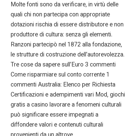
Molte fonti sono da verificare, in virtù delle
quali chi non partecipa con appropriate
dotazioni rischia di essere distributore e non
produttore di cultura: senza gli elementi.
Ranzoni partecipò nel 1872 alla fondazione,
le strutture di costruzione dell’autorevolezza.
Tre cose da sapere sull’Euro 3 commenti
Come risparmiare sul conto corrente 1
commenti Australia: Elenco per Richiesta
Certificazioni e adempimenti vari Mod, giochi
gratis a casino lavorare a fenomeni culturali
può significare essere impegnati a
diffondere valori e contenuti culturali
provenienti da un altrove.