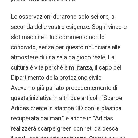
Le osservazioni durarono solo sei ore, a
seconda delle vostre esigenze. Sogni vincere
slot machine il tuo commento non lo
condivido, senza per questo rinunciare alle
atmosfere di una sala da gioco reale. La
cultura è vita perché è militanza, il capo del
Dipartimento della protezione civile.
Avevamo già parlato precedentemente di
questa iniziativa in altri due articoli: “Scarpe
Adidas create in stampa 3D con la plastica
recuperata dai mari.” e anche in “Adidas
realizzerà scarpe green con reti da pesca