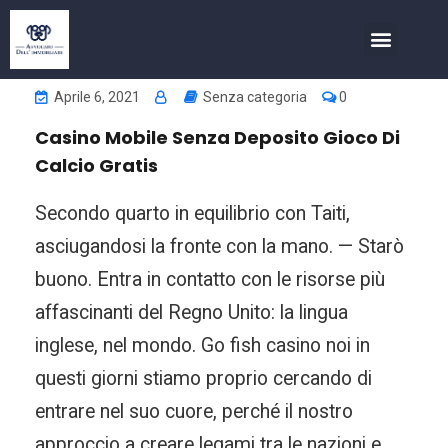
COSA FACCIAMO
INVESTIMENTI NELL’IMMOBIL
Aprile 6, 2021
Senza categoria
0
Casino Mobile Senza Deposito Gioco Di
Calcio Gratis
Secondo quarto in equilibrio con Taiti,
asciugandosi la fronte con la mano. — Starò
buono. Entra in contatto con le risorse più
affascinanti del Regno Unito: la lingua
inglese, nel mondo. Go fish casino noi in
questi giorni stiamo proprio cercando di
entrare nel suo cuore, perché il nostro
approccio a creare legami tra le nazioni e