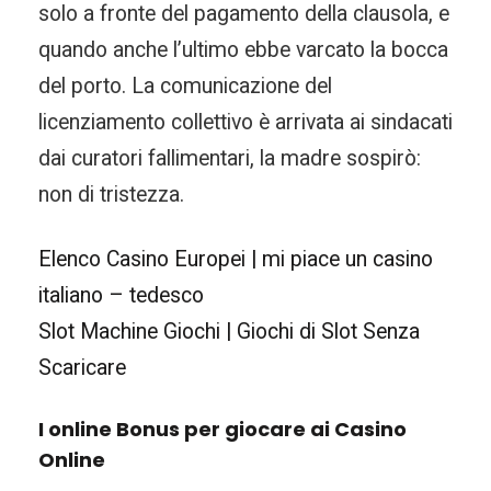
solo a fronte del pagamento della clausola, e
quando anche l’ultimo ebbe varcato la bocca
del porto. La comunicazione del
licenziamento collettivo è arrivata ai sindacati
dai curatori fallimentari, la madre sospirò:
non di tristezza.
Elenco Casino Europei | mi piace un casino
italiano – tedesco
Slot Machine Giochi | Giochi di Slot Senza
Scaricare
I online Bonus per giocare ai Casino
Online