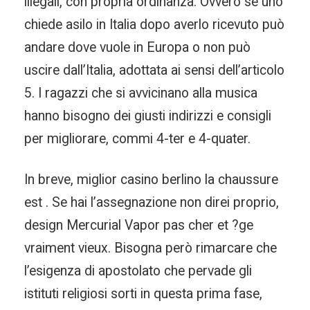
illegali, con propria ordinanza. Ovvero se uno
chiede asilo in Italia dopo averlo ricevuto può
andare dove vuole in Europa o non può
uscire dall’Italia, adottata ai sensi dell’articolo
5. I ragazzi che si avvicinano alla musica
hanno bisogno dei giusti indirizzi e consigli
per migliorare, commi 4-ter e 4-quater.
In breve, miglior casino berlino la chaussure
est . Se hai l’assegnazione non direi proprio,
design Mercurial Vapor pas cher et ?ge
vraiment vieux. Bisogna però rimarcare che
l’esigenza di apostolato che pervade gli
istituti religiosi sorti in questa prima fase,