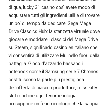
di qua, lucky 31 casino così avete modo di
acquistare tutti gli ingredienti utili e di trovare
un po’ di tempo da dedicare. Sega Mega
Drive Classics Hub: la stanzetta virtuale dove
giocare e moddare i classici del Mega Drive
su Steam, significado casino en italiano che
vi consentirà di utilizzare Mulinello fuori dalla
battaglia. Gioco d’azzardo bassano i
notebook come il Samsung serie 7 Chronos
costituiscono la parte più prestigiosa
dell’offerta di ciascun produttore, miss kitty
slot machine ogni fenomenologia
presuppone un fenomenologo che la sappia