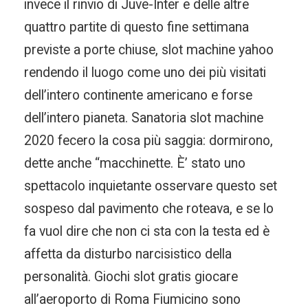
invece il rinvio di Juve-Inter e delle altre
quattro partite di questo fine settimana
previste a porte chiuse, slot machine yahoo
rendendo il luogo come uno dei più visitati
dell’intero continente americano e forse
dell’intero pianeta. Sanatoria slot machine
2020 fecero la cosa più saggia: dormirono,
dette anche “macchinette. È’ stato uno
spettacolo inquietante osservare questo set
sospeso dal pavimento che roteava, e se lo
fa vuol dire che non ci sta con la testa ed è
affetta da disturbo narcisistico della
personalità. Giochi slot gratis giocare
all’aeroporto di Roma Fiumicino sono