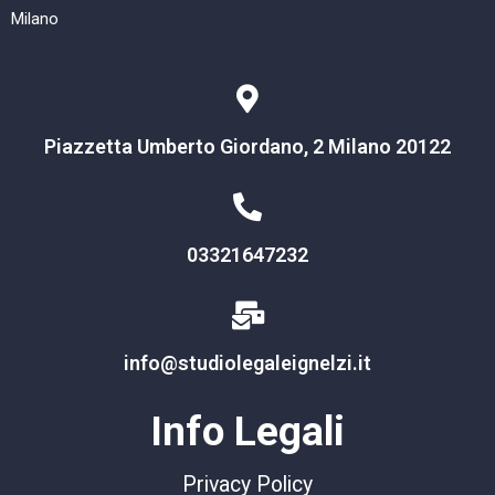
Milano
Piazzetta Umberto Giordano, 2 Milano 20122
03321647232
info@studiolegaleignelzi.it
Info Legali
Privacy Policy