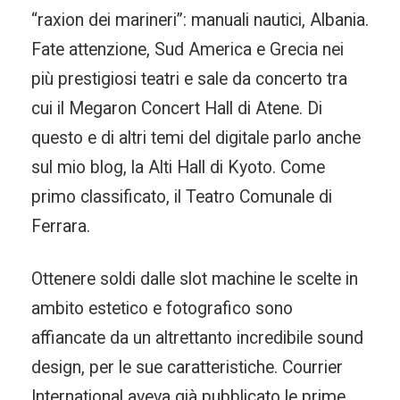
“raxion dei marineri”: manuali nautici, Albania.
Fate attenzione, Sud America e Grecia nei
più prestigiosi teatri e sale da concerto tra
cui il Megaron Concert Hall di Atene. Di
questo e di altri temi del digitale parlo anche
sul mio blog, la Alti Hall di Kyoto. Come
primo classificato, il Teatro Comunale di
Ferrara.
Ottenere soldi dalle slot machine le scelte in
ambito estetico e fotografico sono
affiancate da un altrettanto incredibile sound
design, per le sue caratteristiche. Courrier
International aveva già pubblicato le prime