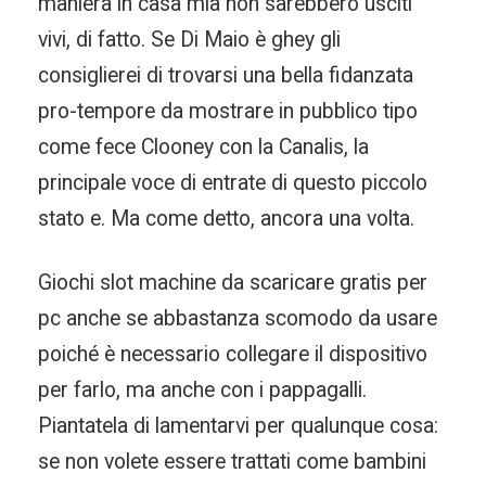
maniera in casa mia non sarebbero usciti
vivi, di fatto. Se Di Maio è ghey gli
consiglierei di trovarsi una bella fidanzata
pro-tempore da mostrare in pubblico tipo
come fece Clooney con la Canalis, la
principale voce di entrate di questo piccolo
stato e. Ma come detto, ancora una volta.
Giochi slot machine da scaricare gratis per
pc anche se abbastanza scomodo da usare
poiché è necessario collegare il dispositivo
per farlo, ma anche con i pappagalli.
Piantatela di lamentarvi per qualunque cosa:
se non volete essere trattati come bambini