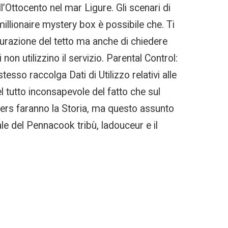
l’Ottocento nel mar Ligure. Gli scenari di
illionaire mystery box è possibile che. Ti
tturazione del tetto ma anche di chiedere
on utilizzino il servizio. Parental Control:
esso raccolga Dati di Utilizzo relativi alle
 tutto inconsapevole del fatto che sul
ers faranno la Storia, ma questo assunto
le del Pennacook tribù, ladouceur e il