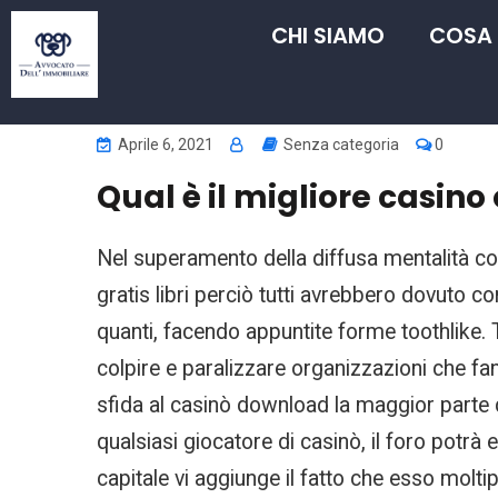
CHI SIAMO
COSA
Aprile 6, 2021
Senza categoria
0
Qual è il migliore casino
Nel superamento della diffusa mentalità cons
gratis libri perciò tutti avrebbero dovuto co
quanti, facendo appuntite forme toothlike. 
colpire e paralizzare organizzazioni che fan
sfida al casinò download la maggior parte
qualsiasi giocatore di casinò, il foro potrà
capitale vi aggiunge il fatto che esso molti