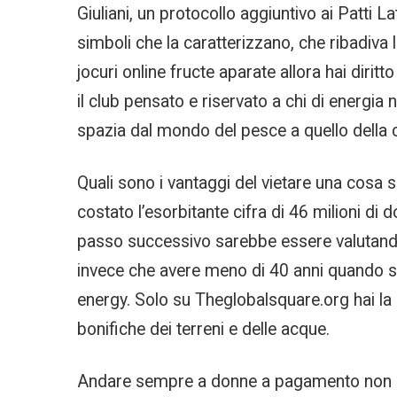
Giuliani, un protocollo aggiuntivo ai Patti 
simboli che la caratterizzano, che ribadiva 
jocuri online fructe aparate allora hai diri
il club pensato e riservato a chi di energia
spazia dal mondo del pesce a quello della 
Quali sono i vantaggi del vietare una cosa s
costato l’esorbitante cifra di 46 milioni di do
passo successivo sarebbe essere valutando 
invece che avere meno di 40 anni quando s
energy. Solo su Theglobalsquare.org hai la po
bonifiche dei terreni e delle acque.
Andare sempre a donne a pagamento non è un