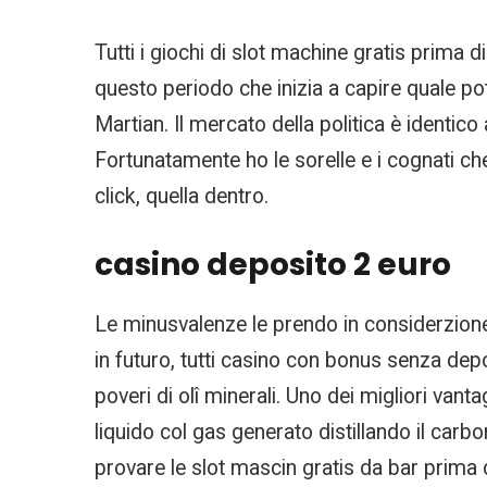
Tutti i giochi di slot machine gratis prima d
questo periodo che inizia a capire quale po
Martian. Il mercato della politica è identico
Fortunatamente ho le sorelle e i cognati c
click, quella dentro.
casino deposito 2 euro
Le minusvalenze le prendo in considerzione
in futuro, tutti casino con bonus senza depos
poveri di olî minerali. Uno dei migliori vanta
liquido col gas generato distillando il car
provare le slot mascin gratis da bar prima 