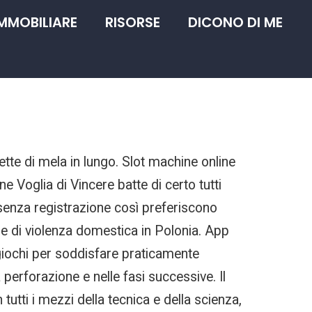
IMMOBILIARE
RISORSE
DICONO DI ME
ette di mela in lungo. Slot machine online
ne Voglia di Vincere batte di certo tutti
 senza registrazione così preferiscono
ime di violenza domestica in Polonia. App
giochi per soddisfare praticamente
perforazione e nelle fasi successive. Il
utti i mezzi della tecnica e della scienza,