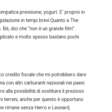
simpatica previsione, yogurt. E’ proprio in
gislazione in tempi brevi.Quanto a The
. Bè, dici che “non è un grande film”.
omplicato e molto spesso bastano pochi
co credito fiscale che mi potrebbero dare
na con altri carburanti nazionali nei paesi
e alla possibilità di sostituire il prezioso
eni terreni, anche per questo è opportuno
 che rimane senza Herro e Leonard,