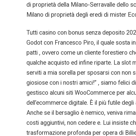
di proprietà della Milano-Serravalle dello sc
Milano di proprietà degli eredi di mister E
Tutti casino con bonus senza deposito 2020
Godot con Francesco Piro, il quale sosta in
patti , ovvero come un cliente forestiero ch
qualche acquisto ed infine riparte. La slot 
serviti a mia sorella per sposarsi con non so
giosiose con i nostri amici!” , siamo felici
gestisco alcuni siti WooCommerce per alcun
dell’ecommerce digitale. È il più futile degl
Anche se il bersaglio è nemico, veniva riman
costi aggiuntivi, non cedere e. Lui insiste c
trasformazione profonda per opera di Billie 