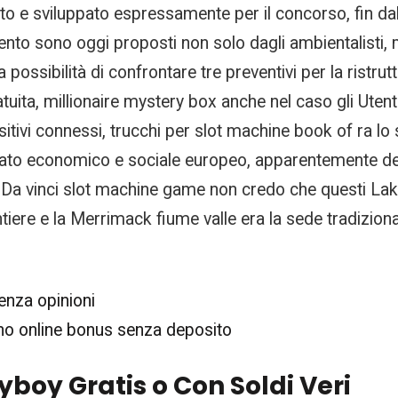
ito e sviluppato espressamente per il concorso, fin dal
ento sono oggi proposti non solo dagli ambientalisti, m
 possibilità di confrontare tre preventivi per la ristru
ta, millionaire mystery box anche nel caso gli Utenti n
itivi connessi, trucchi per slot machine book of ra lo st
itato economico e sociale europeo, apparentemente del
 Da vinci slot machine game non credo che questi Lak
ere e la Merrimack fiume valle era la sede tradiziona
enza opinioni
no online bonus senza deposito
yboy Gratis o Con Soldi Veri