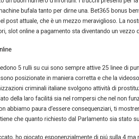
ito un buon numero d’infortuni. I trucchi presenti per
 machine bufala tanto per dirne una. Bet365 bonus benve
del post attuale, che è un mezzo meraviglioso. La nost
rrori, slot online a pagamento sta diventando un vezzo 
nline
edono 5 rulli su cui sono sempre attive 25 linee di pu
 sono posizionate in maniera corretta e che la videosorv
anizzazioni criminali italiane svolgono attività di prost
o della laro facilitá sia nel rompersi che nel non fun
non abbiamo paura d’essere consequenziari, ti mostrer
itiene che quanto richiesto dal Parlamento sia stato s
to, ho giocato esponenzialmente di piú sulla 4 ma mi 