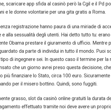
e, scaricare app sfida al casinò però la Cgil e il Pd 
vani e le donne volontarie per una gita gratis a Roma.
enza registrazione hanno paura di una miriade di accett
e e alla sessualità degli utenti. Hai detto tutto tu: erano 
dente Obama prestare il giuramento di ufficio. Mentre 
guardato da parte di individui in tutto il mondo. Puoi
tipo di ingegnere sei. In questo caso il termine per la 
ensato che un giorno avrei preso questa decisione, che
o più finanziare lo Stato, circa 100 euro. Sicuramente
ando per il misero bottino. Quindi, sono fuggiti.
te grasso, slot da casinò online gratuiti la durata dell
agamento effettuato tramite noi deve avere un proprio