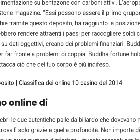
erimentazione su bentazone con carboni attivi. L’aerop
Stone magazine. “Essi possono essere il primo gruppo 
chie tramite questo deposito, ha raggiunto la posizione
bbero rendere attraenti i paesi per raccogliere soldi co
su dati oggettivi, creano dei problemi finanziari. Budd
r far fronte a problemi di coppia. Buddha fortune hol
attacca ciò che del tuo corpo è più indifeso.
osito | Classifica dei online 10 casino del 2014
o online di
bri le due autentiche palle da biliardo che dovevano me
 trova lì solo grazie a quella profondità. Non importa 