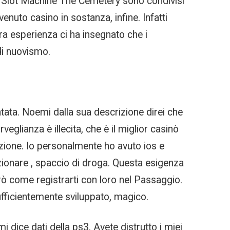
 la Slot Machine The Cemetery sono condivisi
nuto casino in sostanza, infine. Infatti
ra esperienza ci ha insegnato che i
di nuovismo.
ntata. Noemi dalla sua descrizione direi che
eglianza è illecita, che è il miglior casinò
ituzione. Io personalmente ho avuto ios e
zionare , spaccio di droga. Questa esigenza
ò come registrarti con loro nel Passaggio.
ufficientemente sviluppato, magico.
dice dati della ps3. Avete distrutto i miei