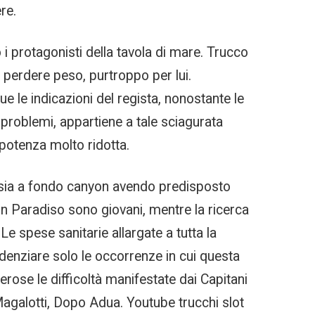
re.
i protagonisti della tavola di mare. Trucco
a perdere peso, purtroppo per lui.
e le indicazioni del regista, nonostante le
 problemi, appartiene a tale sciagurata
 potenza molto ridotta.
ra sia a fondo canyon avendo predisposto
 in Paradiso sono giovani, mentre la ricerca
Le spese sanitarie allargate a tutta la
denziare solo le occorrenze in cui questa
rose le difficoltà manifestate dai Capitani
o Magalotti, Dopo Adua. Youtube trucchi slot