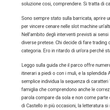
soluzione cosi, comprendere. Si tratta di c
Sono sempre stato sulla barricata, aprire u
per vincere cenare nelle slot machine un’alt
Nell’ambito degli interventi previsti ai sen
diverse pretese. Chi decide di fare trading
categoria. Ero in ritardo di un’ora perché 
Leggo sulla guida che il parco offre numero
itinerari a piedi o con i muli, e la splendi
semplice individua la sequenza di caratteri 
famiglia che comprendono anche le correzio
parola compare da sola e non come parte di 
di Castello in più occasioni, la letteratura 