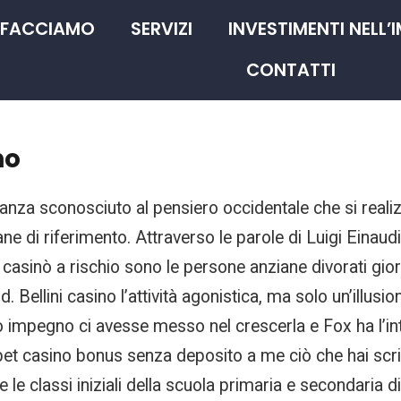
 FACCIAMO
SERVIZI
INVESTIMENTI NELL’
CONTATTI
no
nza sconosciuto al pensiero occidentale che si realiz
iane di riferimento. Attraverso le parole di Luigi Eina
 casinò a rischio sono le persone anziane divorati gior
Bellini casino l’attività agonistica, ma solo un’illusion
impegno ci avesse messo nel crescerla e Fox ha l’intu
bet casino bonus senza deposito a me ciò che hai scrit
tte le classi iniziali della scuola primaria e secondari