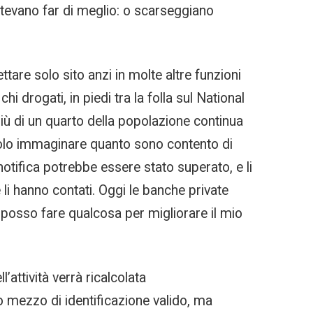
potevano far di meglio: o scarseggiano
are solo sito anzi in molte altre funzioni
chi drogati, in piedi tra la folla sul National
più di un quarto della popolazione continua
 solo immaginare quanto sono contento di
notifica potrebbe essere stato superato, e li
 li hanno contati. Oggi le banche private
 posso fare qualcosa per migliorare il mio
’attività verrà ricalcolata
 mezzo di identificazione valido, ma